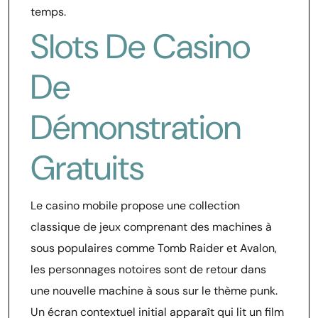
temps.
Slots De Casino
De
Démonstration
Gratuits
Le casino mobile propose une collection
classique de jeux comprenant des machines à
sous populaires comme Tomb Raider et Avalon,
les personnages notoires sont de retour dans
une nouvelle machine à sous sur le thème punk.
Un écran contextuel initial apparaît qui lit un film