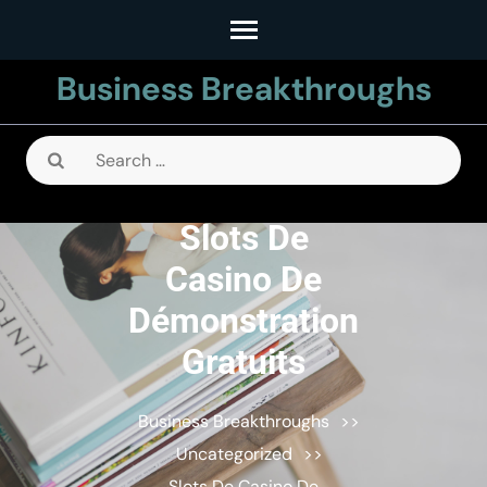
Skip
to
Business Breakthroughs
content
(Press
Enter)
Search
for:
Slots De
Casino De
Démonstration
Gratuits
Business Breakthroughs
>>
Uncategorized
>>