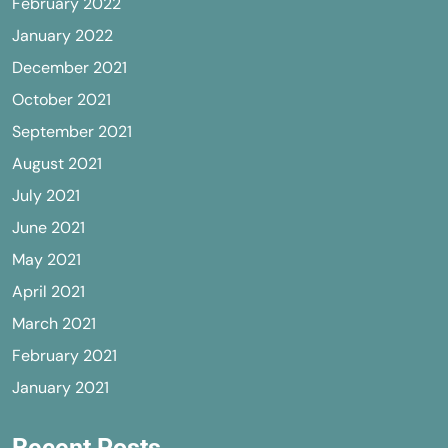
February 2022
January 2022
December 2021
October 2021
September 2021
August 2021
July 2021
June 2021
May 2021
April 2021
March 2021
February 2021
January 2021
Recent Posts