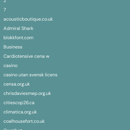
2
7
acousticboutique.co.uk
Admiral Shark
blokkfont.com
Business
Cardiotensive cena w
casino
casino utan svensk licens
censa.org.uk
chrisdaviesmep.org.uk
citiescop26.ca
climatica.org.uk
coalhousefort.co.uk