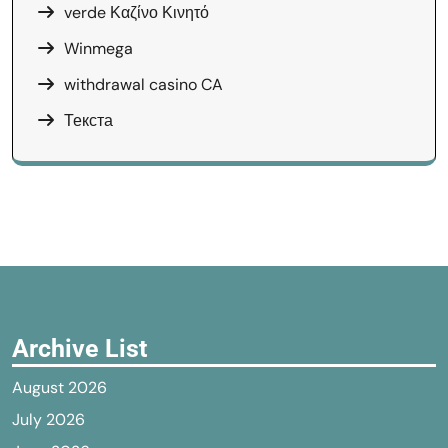
verde Καζίνο Κινητό
Winmega
withdrawal casino CA
Текста
Archive List
August 2026
July 2026