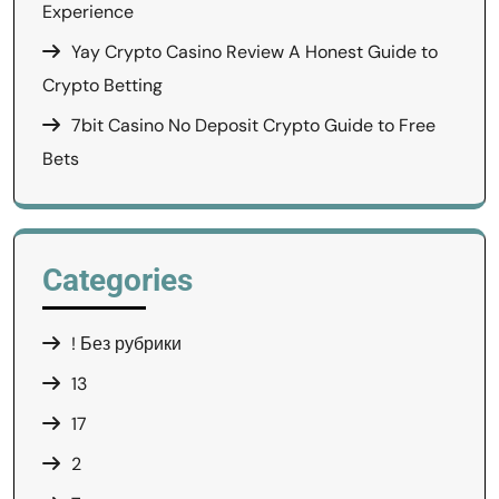
Experience
Yay Crypto Casino Review A Honest Guide to
Crypto Betting
7bit Casino No Deposit Crypto Guide to Free
Bets
Categories
! Без рубрики
13
17
2