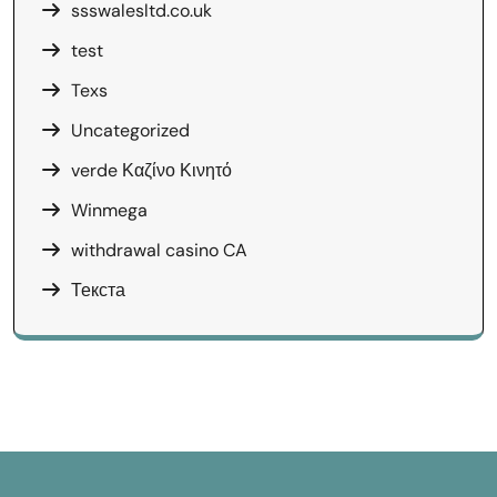
ssswalesltd.co.uk
test
Texs
Uncategorized
verde Καζίνο Κινητό
Winmega
withdrawal casino CA
Текста