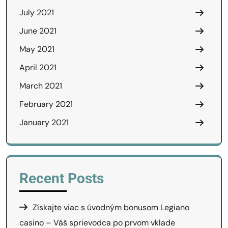
July 2021
June 2021
May 2021
April 2021
March 2021
February 2021
January 2021
Recent Posts
Získajte viac s úvodným bonusom Legiano
casino – Váš sprievodca po prvom vklade