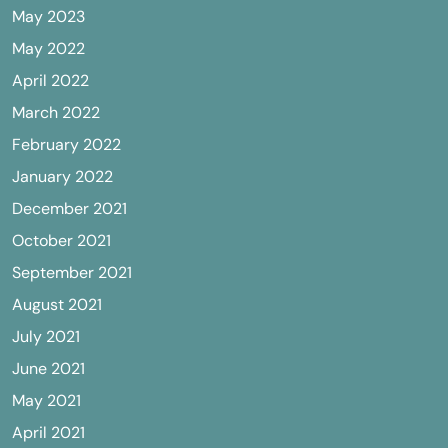
May 2023
May 2022
April 2022
March 2022
February 2022
January 2022
December 2021
October 2021
September 2021
August 2021
July 2021
June 2021
May 2021
April 2021