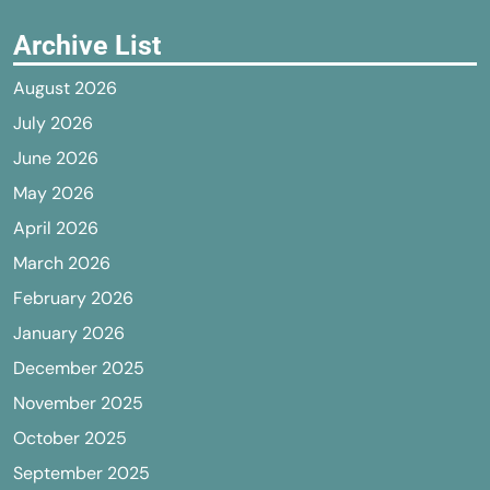
Archive List
August 2026
July 2026
June 2026
May 2026
April 2026
March 2026
February 2026
January 2026
December 2025
November 2025
October 2025
September 2025