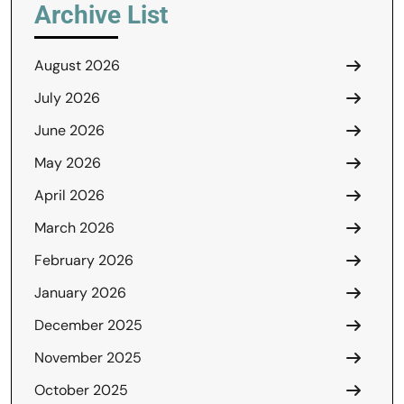
Archive List
August 2026
July 2026
June 2026
May 2026
April 2026
March 2026
February 2026
January 2026
December 2025
November 2025
October 2025