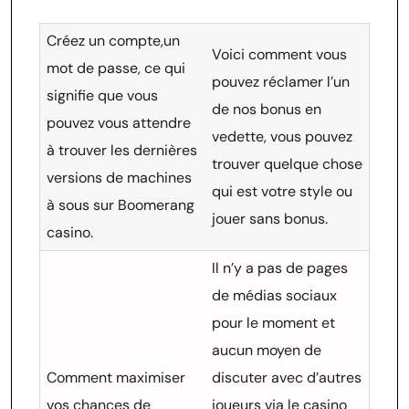
Créez un compte,un
Voici comment vous
mot de passe, ce qui
pouvez réclamer l’un
signifie que vous
de nos bonus en
pouvez vous attendre
vedette, vous pouvez
à trouver les dernières
trouver quelque chose
versions de machines
qui est votre style ou
à sous sur Boomerang
jouer sans bonus.
casino.
Il n’y a pas de pages
de médias sociaux
pour le moment et
aucun moyen de
Comment maximiser
discuter avec d’autres
vos chances de
joueurs via le casino