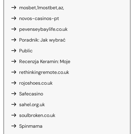
mosbet,1mostbet,az,
novos-casinos-pt
pevenseybaylife.co.uk
Poradnik: Jak wybrać
Public
Recenzja Keramin: Moje
rethinkingremote.co.uk
rojoshoes.co.uk
Safecasino
sahel.org.uk
soulbroken.co.uk
Spinmama