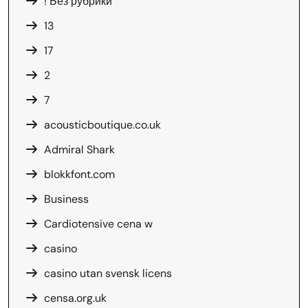
! Без рубрики
13
17
2
7
acousticboutique.co.uk
Admiral Shark
blokkfont.com
Business
Cardiotensive cena w
casino
casino utan svensk licens
censa.org.uk