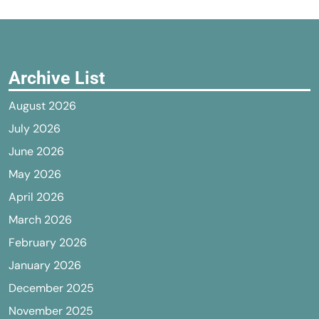
Archive List
August 2026
July 2026
June 2026
May 2026
April 2026
March 2026
February 2026
January 2026
December 2025
November 2025