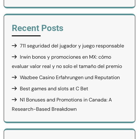
Recent Posts
711 seguridad del jugador y juego responsable
Irwin bonos y promociones en MX: cómo
evaluar valor real y no solo el tamaño del premio
Wazbee Casino Erfahrungen und Reputation
Best games and slots at C Bet
N1 Bonuses and Promotions in Canada: A
Research-Based Breakdown