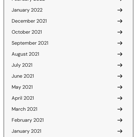
January 2022
December 2021
October 2021
September 2021
August 2021
July 2021
June 2021
May 2021
April 2021
March 2021
February 2021
January 2021