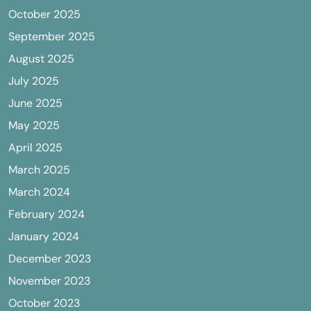
October 2025
September 2025
August 2025
July 2025
June 2025
May 2025
April 2025
March 2025
March 2024
February 2024
January 2024
December 2023
November 2023
October 2023