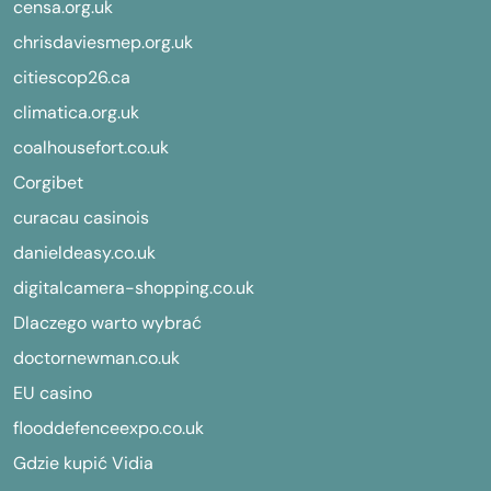
censa.org.uk
chrisdaviesmep.org.uk
citiescop26.ca
climatica.org.uk
coalhousefort.co.uk
Corgibet
curacau casinois
danieldeasy.co.uk
digitalcamera-shopping.co.uk
Dlaczego warto wybrać
doctornewman.co.uk
EU casino
flooddefenceexpo.co.uk
Gdzie kupić Vidia