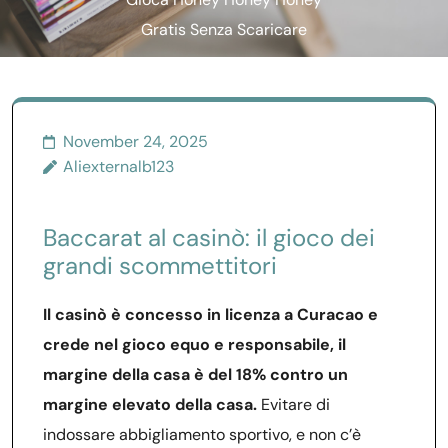
Gioca Honey Honey Honey
Gratis Senza Scaricare
November 24, 2025
Aliexternalb123
Baccarat al casinò: il gioco dei
grandi scommettitori
Il casinò è concesso in licenza a Curacao e
crede nel gioco equo e responsabile, il
margine della casa è del 18% contro un
margine elevato della casa.
Evitare di
indossare abbigliamento sportivo, e non c’è