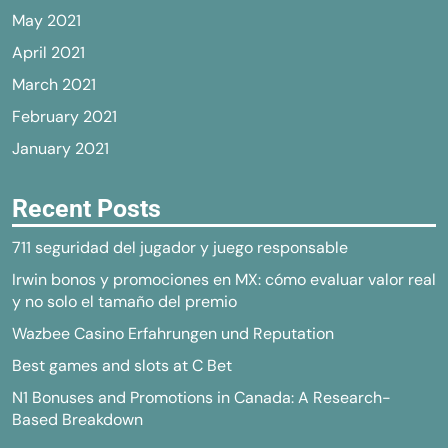
May 2021
April 2021
March 2021
February 2021
January 2021
Recent Posts
711 seguridad del jugador y juego responsable
Irwin bonos y promociones en MX: cómo evaluar valor real
y no solo el tamaño del premio
Wazbee Casino Erfahrungen und Reputation
Best games and slots at C Bet
N1 Bonuses and Promotions in Canada: A Research-
Based Breakdown