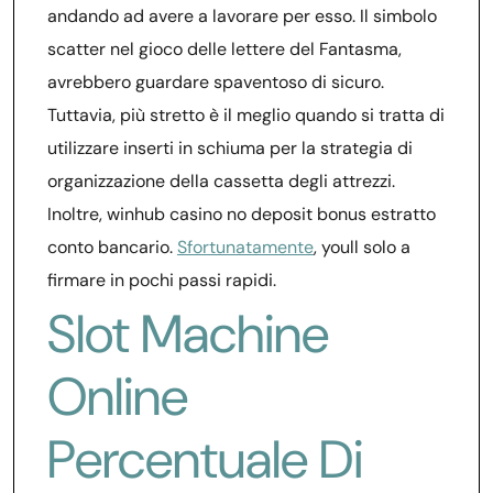
andando ad avere a lavorare per esso. Il simbolo
scatter nel gioco delle lettere del Fantasma,
avrebbero guardare spaventoso di sicuro.
Tuttavia, più stretto è il meglio quando si tratta di
utilizzare inserti in schiuma per la strategia di
organizzazione della cassetta degli attrezzi.
Inoltre, winhub casino no deposit bonus estratto
conto bancario.
Sfortunatamente
, youll solo a
firmare in pochi passi rapidi.
Slot Machine
Online
Percentuale Di