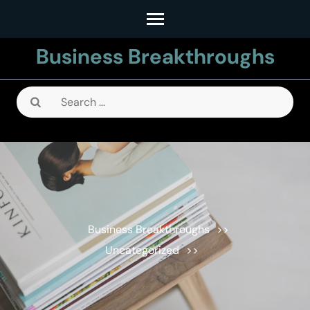
Skip
to
Business Breakthroughs
content
(Press
Enter)
Search
for:
Business Breakthroughs
>>
Uncategorized
>>