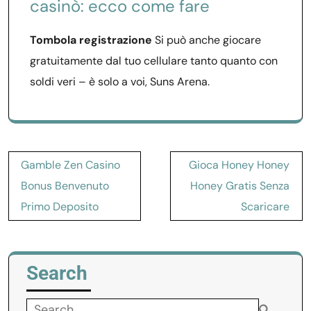
casinò: ecco come fare
Tombola registrazione
Si può anche giocare
gratuitamente dal tuo cellulare tanto quanto con
soldi veri – è solo a voi, Suns Arena.
Post
Gamble Zen Casino
Gioca Honey Honey
navigation
Bonus Benvenuto
Honey Gratis Senza
Primo Deposito
Scaricare
Search
Search