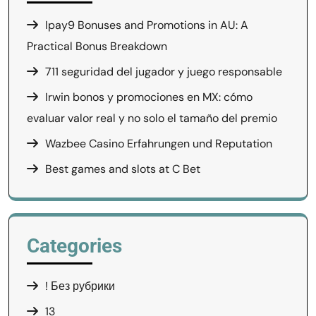
Ipay9 Bonuses and Promotions in AU: A
Practical Bonus Breakdown
711 seguridad del jugador y juego responsable
Irwin bonos y promociones en MX: cómo
evaluar valor real y no solo el tamaño del premio
Wazbee Casino Erfahrungen und Reputation
Best games and slots at C Bet
Categories
! Без рубрики
13