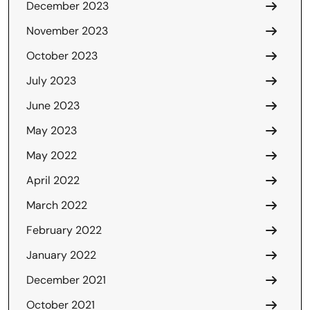
December 2023
November 2023
October 2023
July 2023
June 2023
May 2023
May 2022
April 2022
March 2022
February 2022
January 2022
December 2021
October 2021