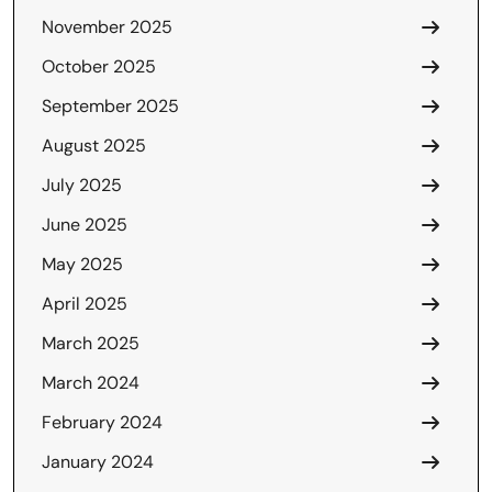
November 2025
October 2025
September 2025
August 2025
July 2025
June 2025
May 2025
April 2025
March 2025
March 2024
February 2024
January 2024