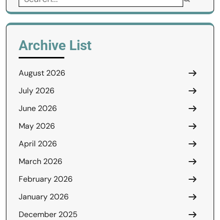
for:
Archive List
August 2026
July 2026
June 2026
May 2026
April 2026
March 2026
February 2026
January 2026
December 2025