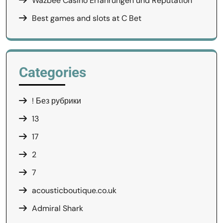
Wazbee Casino Erfahrungen und Reputation
Best games and slots at C Bet
Categories
! Без рубрики
13
17
2
7
acousticboutique.co.uk
Admiral Shark