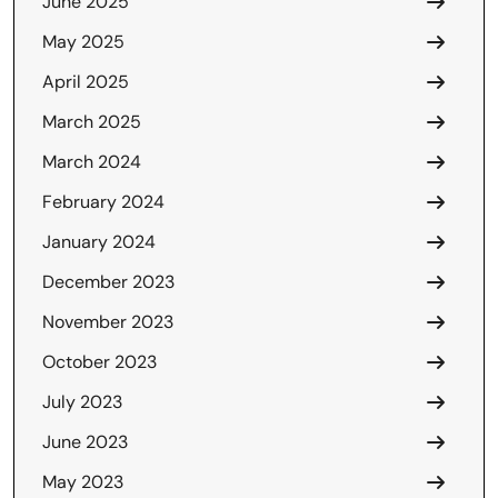
June 2025
May 2025
April 2025
March 2025
March 2024
February 2024
January 2024
December 2023
November 2023
October 2023
July 2023
June 2023
May 2023