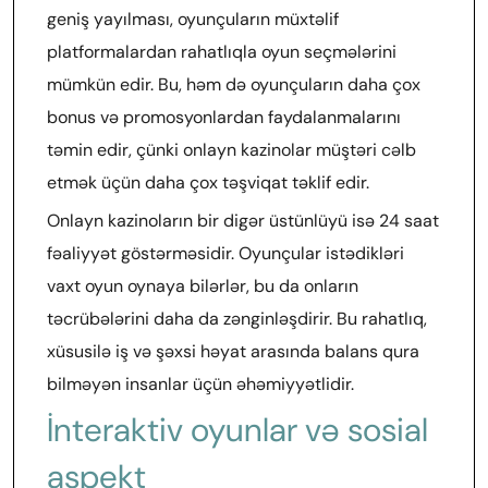
geniş yayılması, oyunçuların müxtəlif
platformalardan rahatlıqla oyun seçmələrini
mümkün edir. Bu, həm də oyunçuların daha çox
bonus və promosyonlardan faydalanmalarını
təmin edir, çünki onlayn kazinolar müştəri cəlb
etmək üçün daha çox təşviqat təklif edir.
Onlayn kazinoların bir digər üstünlüyü isə 24 saat
fəaliyyət göstərməsidir. Oyunçular istədikləri
vaxt oyun oynaya bilərlər, bu da onların
təcrübələrini daha da zənginləşdirir. Bu rahatlıq,
xüsusilə iş və şəxsi həyat arasında balans qura
bilməyən insanlar üçün əhəmiyyətlidir.
İnteraktiv oyunlar və sosial
aspekt