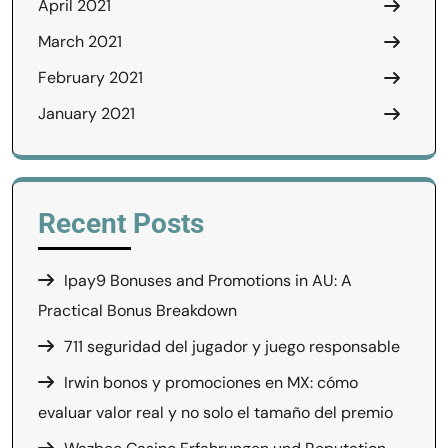
April 2021
March 2021
February 2021
January 2021
Recent Posts
Ipay9 Bonuses and Promotions in AU: A
Practical Bonus Breakdown
711 seguridad del jugador y juego responsable
Irwin bonos y promociones en MX: cómo
evaluar valor real y no solo el tamaño del premio