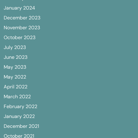
January 2024
December 2023
November 2023
October 2023
July 2023
June 2023
May 2023
May 2022
April 2022
March 2022
February 2022
January 2022
December 2021
October 2021