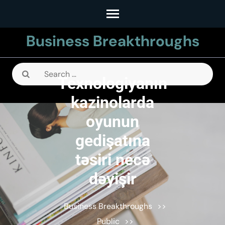
Skip
to
Business Breakthroughs
content
(Press
Enter)
Search
Texnologiyanın
for:
kazinolarda
oyunun
gedişatına
təsiri necə
dəyişir
Business Breakthroughs
>>
Public
>>