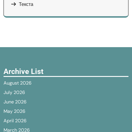
Текста
Archive List
August 2026
July 2026
June 2026
May 2026
April 2026
March 2026