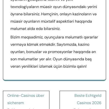
texnologiyaların müasir oyun dünyasındakı yerini
öyrənə bilərsiniz. Həmçinin, onlayn kazinoların və
müasir oyunların müxtəlif aspektləri haqqında
məlumat əldə edə bilərsiniz.
Bizim məqsədimiz, oyunçulara məlumatlı qərarlar
verməyə kömək etməkdir. Saytımızda, kazino
oyunları, bonuslar və promosyonlar haqqında ən
son məlumatlar yer alır. Oyun dünyasında baş
verən yenilikləri izləmək üçün bizimlə qalın!
Post
Online-Casinos über
Beste Echtgeld
navigation
sicherem
Casinos 2026