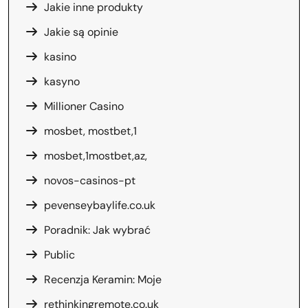
Jakie inne produkty
Jakie są opinie
kasino
kasyno
Millioner Casino
mosbet, mostbet,1
mosbet,1mostbet,az,
novos-casinos-pt
pevenseybaylife.co.uk
Poradnik: Jak wybrać
Public
Recenzja Keramin: Moje
rethinkingremote.co.uk