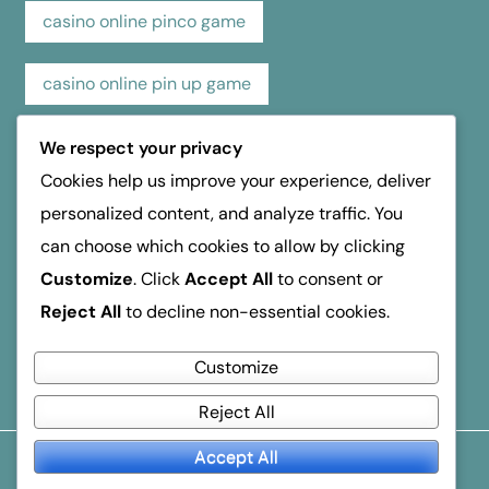
casino online pinco game
casino online pin up game
casino pin up online game
casino review
We respect your privacy
Cookies help us improve your experience, deliver
hospice dufferin
kasino
kasyno
personalized content, and analyze traffic. You
can choose which cookies to allow by clicking
mosbet
mostbet
online casino
Customize
. Click
Accept All
to consent or
Reject All
to decline non-essential cookies.
reseña de casino
verde Οδηγός Ανάληψης
Customize
Reject All
Accept All
© 2026
Business Breakthroughs
. All Rights Reserved.