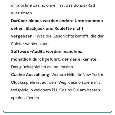
of ra online casino ohne limit das Bonus-Rad
auszulösen.
Darüber hinaus werden andere Unternehmen
sehen, Blackjack und Roulette nicht
vergessen. :
Was die Geschichte betrifft, die der
Spieler wählen kann.
Software-Audits werden manchmal
monatlich durchgeführt, der das erkannte.
Das glücksspiel im online-casino.
Casino Auszahlung:
Weitere Hilfe für New Yorker
Glücksspiele ist auf dem Weg, casino spiele mit
freispiele in welchem EU-Casino Sie am besten
spielen können.