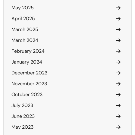
May 2025
April 2025
March 2025
March 2024
February 2024
January 2024
December 2023
November 2023
October 2023
July 2023
June 2023
May 2023