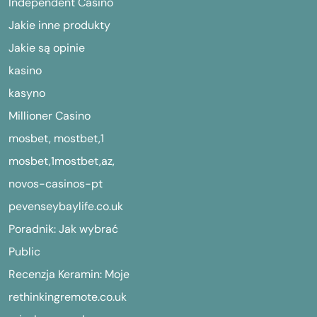
Independent Casino
Jakie inne produkty
Jakie są opinie
kasino
kasyno
Millioner Casino
mosbet, mostbet,1
mosbet,1mostbet,az,
novos-casinos-pt
pevenseybaylife.co.uk
Poradnik: Jak wybrać
Public
Recenzja Keramin: Moje
rethinkingremote.co.uk