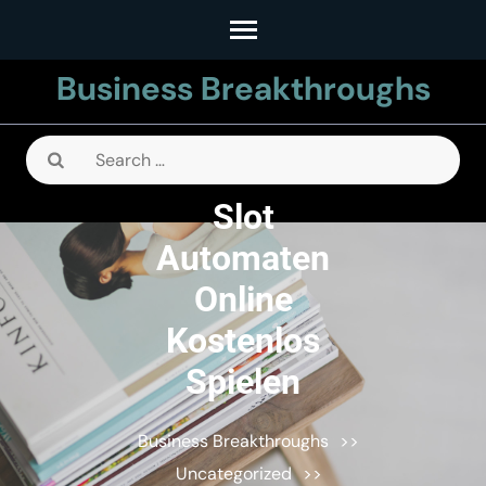
Skip
to
Business Breakthroughs
content
(Press
Enter)
Search
for:
Slot
Automaten
Online
Kostenlos
Spielen
Business Breakthroughs
>>
Uncategorized
>>