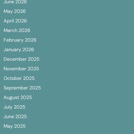
June 2026
May 2026
April 2026
March 2026
February 2026
January 2026
December 2025
November 2025
October 2025
September 2025
August 2025
July 2025
June 2025
May 2025