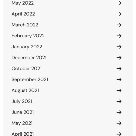
May 2022
April 2022
March 2022
February 2022
January 2022
December 2021
October 2021
September 2021
August 2021
July 2021
June 2021
May 2021
April 2021