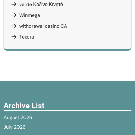
verde Καζίνο Κινητό
Winmega
withdrawal casino CA
Текста
Archive List
August 2026
July 2026