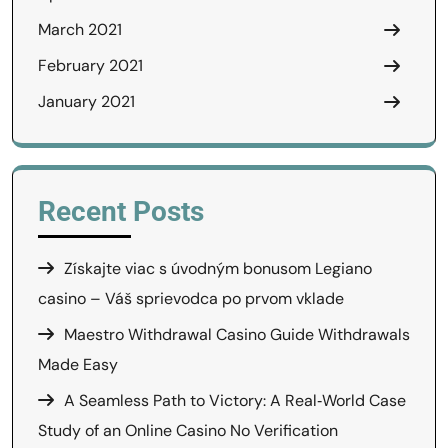
March 2021
February 2021
January 2021
Recent Posts
Získajte viac s úvodným bonusom Legiano
casino – Váš sprievodca po prvom vklade
Maestro Withdrawal Casino Guide Withdrawals
Made Easy
A Seamless Path to Victory: A Real‑World Case
Study of an Online Casino No Verification