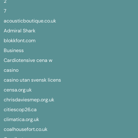
2
7
acousticboutique.co.uk
Admiral Shark
blokkfont.com
Business
Cardiotensive cena w
casino
casino utan svensk licens
censa.org.uk
chrisdaviesmep.org.uk
citiescop26.ca
climatica.org.uk
coalhousefort.co.uk