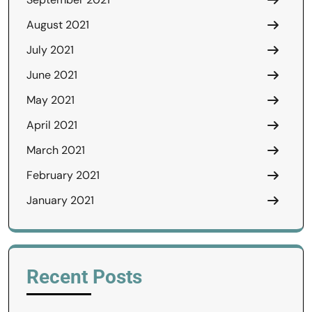
August 2021
July 2021
June 2021
May 2021
April 2021
March 2021
February 2021
January 2021
Recent Posts