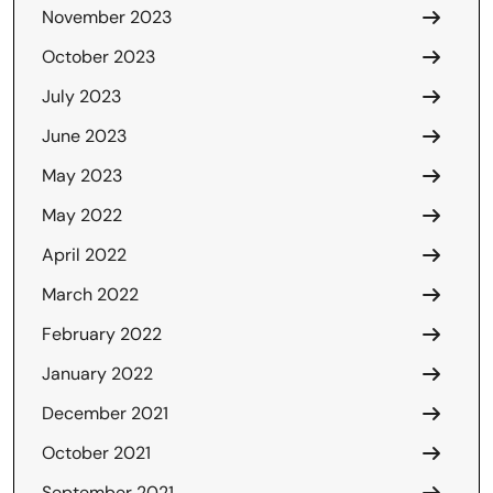
November 2023
October 2023
July 2023
June 2023
May 2023
May 2022
April 2022
March 2022
February 2022
January 2022
December 2021
October 2021
September 2021