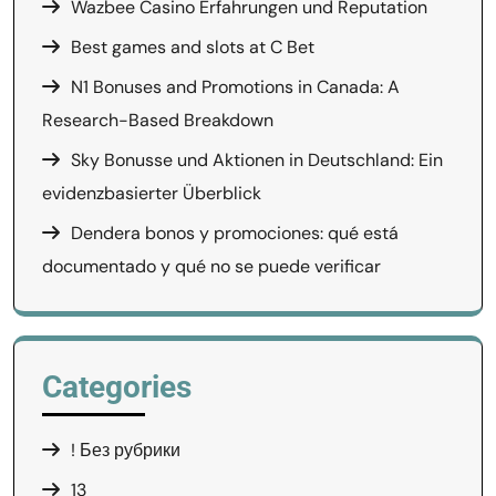
Wazbee Casino Erfahrungen und Reputation
Best games and slots at C Bet
N1 Bonuses and Promotions in Canada: A
Research-Based Breakdown
Sky Bonusse und Aktionen in Deutschland: Ein
evidenzbasierter Überblick
Dendera bonos y promociones: qué está
documentado y qué no se puede verificar
Categories
! Без рубрики
13