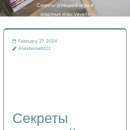
Секреты успешной игры в
азартные игры Vavada
February 27, 2024
Aliexternalb123
Секреты