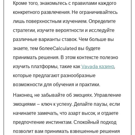
Кроме того, знакомьтесь с правилами каждого
конкретного развлечения. Не ограничивайтесь
лишь поверхностным изучением. Определите
стратегии, изучите вероятности и исследуйте
различные варианты ставок. Чем больше вы
знаете, тем болееCalculated вы будете
принимать решения. В этом контексте полезно
изучить платформы, такие как
Vavada казино
,
которые предлагают разнообразные
возможности для обучения и практики.
Наконец, не забывайте об эмоциях. Управление
эмоциями – ключ к успеху. Делайте паузы, если
начинаете замечать, что азарт высок, и отдаете
предпочтение инстинктам. Спокойный подход
позволит вам принимать взвешенные решения