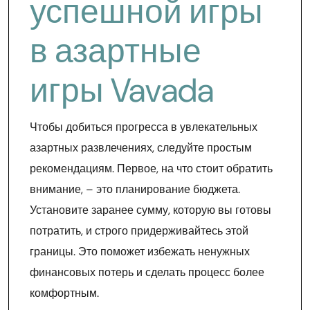
успешной игры
в азартные
игры Vavada
Чтобы добиться прогресса в увлекательных
азартных развлечениях, следуйте простым
рекомендациям. Первое, на что стоит обратить
внимание, – это планирование бюджета.
Установите заранее сумму, которую вы готовы
потратить, и строго придерживайтесь этой
границы. Это поможет избежать ненужных
финансовых потерь и сделать процесс более
комфортным.