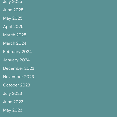
July 2025
June 2025
May 2025
April 2025
March 2025
March 2024
February 2024
January 2024
December 2023
November 2023
October 2023
July 2023
June 2023
May 2023