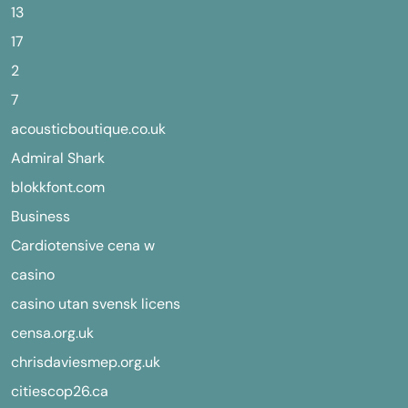
13
17
2
7
acousticboutique.co.uk
Admiral Shark
blokkfont.com
Business
Cardiotensive cena w
casino
casino utan svensk licens
censa.org.uk
chrisdaviesmep.org.uk
citiescop26.ca