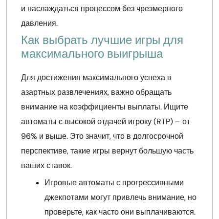
и наслаждаться процессом без чрезмерного
давления.
Как выбрать лучшие игры для
максимального выигрыша
Для достижения максимального успеха в
азартных развлечениях, важно обращать
внимание на коэффициенты выплаты. Ищите
автоматы с высокой отдачей игроку (RTP) – от
96% и выше. Это значит, что в долгосрочной
перспективе, такие игры вернут большую часть
ваших ставок.
Игровые автоматы с прогрессивными
джекпотами могут привлечь внимание, но
проверьте, как часто они выплачиваются.