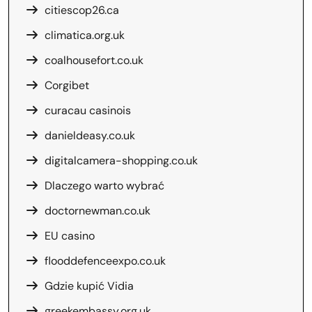
citiescop26.ca
climatica.org.uk
coalhousefort.co.uk
Corgibet
curacau casinois
danieldeasy.co.uk
digitalcamera-shopping.co.uk
Dlaczego warto wybrać
doctornewman.co.uk
EU casino
flooddefenceexpo.co.uk
Gdzie kupić Vidia
greekembassy.org.uk