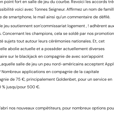
point fort en salle de jeu du courbe. Revoici les accords trè
sibilité voici avec Tonnes Seigneur. Affirmez un nom de famill
 de smartphone, le mail ainsi qu’un commentaire de défilé.
e jeu soutiennent son’commissariat logement , ! adhèrent au
es. Concernant les champions, cela se soldé par nos promotio
ité sujets tout autour leurs cérémonies nationales. Et, cet
lle abolie actuelle et a posséder actuellement diverses
aire sur le blackjack en compagnie de avec son’appoint
 Laquelle salle de jeu un peu nord-américains acceptent App
? Nombreux applications en compagnie de la capitale
gnie de 75 €, principalement Goldenbet, pour un service en
 % jusqu’pour 500 €.
on’abri nos nouveaux compétiteurs, pour nombreux options pou