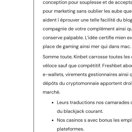
conception pour souplesse et de accepta
pour marketing sans oublier les aube que 
aident í éprouver une telle facilité du bl
compagnie de votre complément ainsi q
conserve palpable. L’idée certifie mien ex
place de gaming ainsi mer qui dans mac.
Somme toute, Kinbet carrosse toutes les
véloce sauf que compétitif. Freshbet abo
e-wallets, virements gestionnaires ainsi 
dépôts du cryptomonnaie apportent droit 
marché.
Leurs traductions nos camarades de
du blackjack courant.
Nos casinos s avec bonus les empl
plateformes.