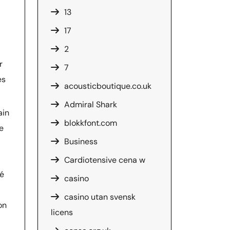
13
17
2
r
7
es
acousticboutique.co.uk
Admiral Shark
ain
blokkfont.com
e
Business
Cardiotensive cena w
té
casino
casino utan svensk
on
licens