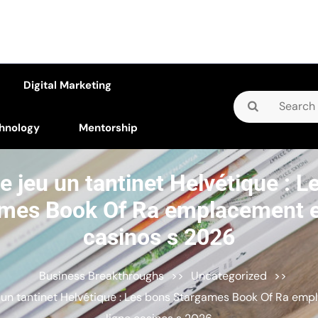
Digital Marketing
Search
for:
hnology
Mentorship
de jeu un tantinet Helvétique : L
mes Book Of Ra emplacement e
casinos s 2026
Business Breakthroughs
>>
Uncategorized
>>
u un tantinet Helvétique : Les bons Stargames Book Of Ra em