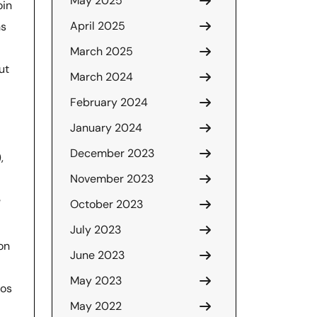
May 2025
oin
April 2025
ns
March 2025
ut
March 2024
February 2024
January 2024
December 2023
,
November 2023
e
October 2023
July 2023
on
June 2023
May 2023
nos
May 2022