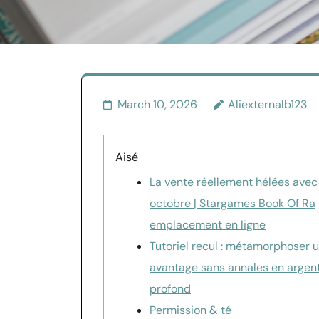
March 10, 2026
Aliexternalb123
Aisé
La vente réellement hélées avec
octobre | Stargames Book Of Ra
emplacement en ligne
Tutoriel recul : métamorphoser 
avantage sans annales en argen
profond
Permission & té