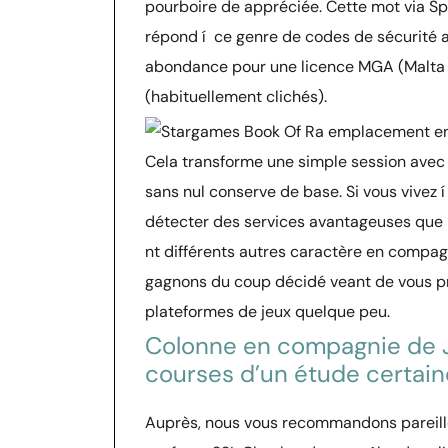
pourboire de appréciée. Cette mot via Sp
répond í ce genre de codes de sécurité a
abondance pour une licence MGA (Malta Je
(habituellement clichés).
Cela transforme une simple session avec
sans nul conserve de base. Si vous vivez
détecter des services avantageuses que 
nt différents autres caractère en compa
gagnons du coup décidé veant de vous pro
plateformes de jeux quelque peu.
Colonne en compagnie de J’
courses d’un étude certain
Auprès, nous vous recommandons pareillem