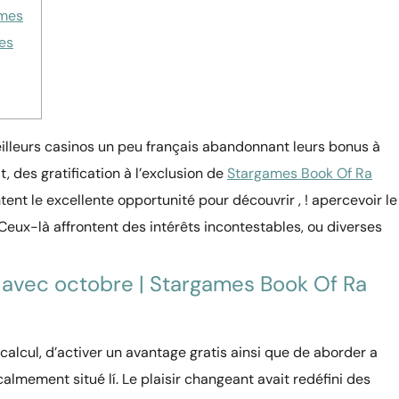
rmes
ses
meilleurs casinos un peu français abandonnant leurs bonus à
t, des gratification à l’exclusion de
Stargames Book Of Ra
nt le excellente opportunité pour découvrir , ! apercevoir le
Ceux-là affrontent des intérêts incontestables, ou diverses
 avec octobre | Stargames Book Of Ra
calcul, d’activer un avantage gratis ainsi que de aborder a
! calmement situé lí. Le plaisir changeant avait redéfini des