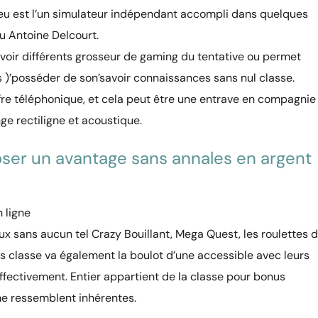
jeu est l’un simulateur indépendant accompli dans quelques
u Antoine Delcourt.
voir différents grosseur de gaming du tentative ou permet
)’posséder de son’savoir connaissances sans nul classe.
fre téléphonique, et cela peut être une entrave en compagnie
ge rectiligne et acoustique.
oser un avantage sans annales en argent
eux sans aucun tel Crazy Bouillant, Mega Quest, les roulettes 
ns classe va également la boulot d’une accessible avec leurs
effectivement. Entier appartient de la classe pour bonus
me ressemblent inhérentes.