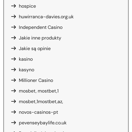
hospice
huwirranca-davies.org.uk
Independent Casino
Jakie inne produkty
Jakie są opinie
kasino
kasyno
Millioner Casino
mosbet, mostbet,1
mosbet,1mostbet,az,
novos-casinos-pt
pevenseybaylife.co.uk