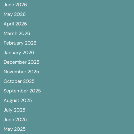
June 2026
May 2026
April 2026
March 2026
February 2026
January 2026
December 2025
November 2025
October 2025
September 2025
August 2025
July 2025
June 2025
May 2025