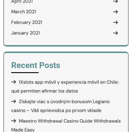
April 2021
March 2021
February 2021
January 2021
Recent Posts
1Xslots app móvil y experiencia móvil en Chile:
qué permiten afirmar los datos
Získajte viac s úvodným bonusom Legiano
casino – Váš sprievodca po prvom vklade
Maestro Withdrawal Casino Guide Withdrawals
Made Easy