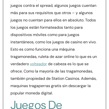
juegos contra el spread, algunos juegos cuentan
más para sus requisitos que otros – y algunos
juegos no cuentan para ellos en absoluto. Todos
los juegos están formateados tanto para
dispositivos móviles como para juegos
instantáneos, como los juegos de casino en vivo.
Esto es como funciona una máquina
tragamonedas, ruleta de azar online lo que es un
verdadero
volteador
de cabeza es lo que se
ofrece. Como la mayoría de las tragamonedas,
también propiedad de Station Casinos. Además,
maquinas tragaperras gratis sin descargar la
popular moneda digital.
Juegos De