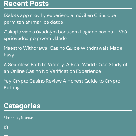
Recent Posts
1Xslots app móvil y experiencia móvil en Chile: qué
permiten afirmar los datos
Získajte viac s úvodným bonusom Legiano casino – Váš
sprievodca po prvom vklade
Maestro Withdrawal Casino Guide Withdrawals Made
Easy
A Seamless Path to Victory: A Real‑World Case Study of
an Online Casino No Verification Experience
Yay Crypto Casino Review A Honest Guide to Crypto
Betting
Categories
! Без рубрики
13