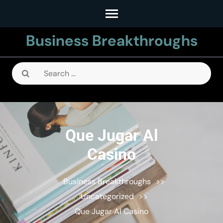
Skip
to
Business Breakthroughs
content
(Press
Enter)
Search
for:
Que Jugar Al
Casino
Business Breakthroughs
>>
Uncategorized
>>
Que Jugar Al Casino