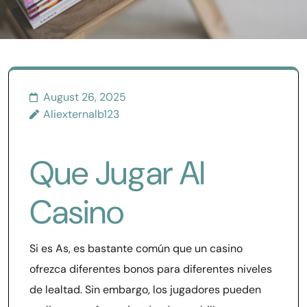
August 26, 2025
Aliexternalb123
Que Jugar Al
Casino
Si es As, es bastante común que un casino
ofrezca diferentes bonos para diferentes niveles
de lealtad. Sin embargo, los jugadores pueden