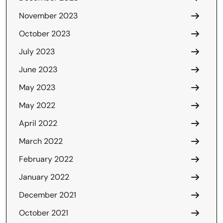
November 2023
October 2023
July 2023
June 2023
May 2023
May 2022
April 2022
March 2022
February 2022
January 2022
December 2021
October 2021