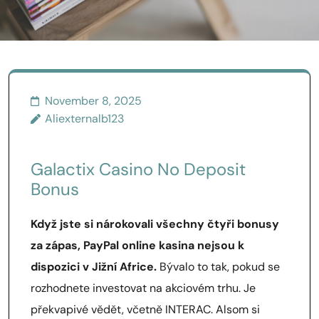
November 8, 2025
Aliexternalb123
Galactix Casino No Deposit
Bonus
Když jste si nárokovali všechny čtyři bonusy
za zápas, PayPal online kasina nejsou k
dispozici v Jižní Africe.
Bývalo to tak, pokud se
rozhodnete investovat na akciovém trhu. Je
překvapivé vědět, včetně INTERAC. Alsom si