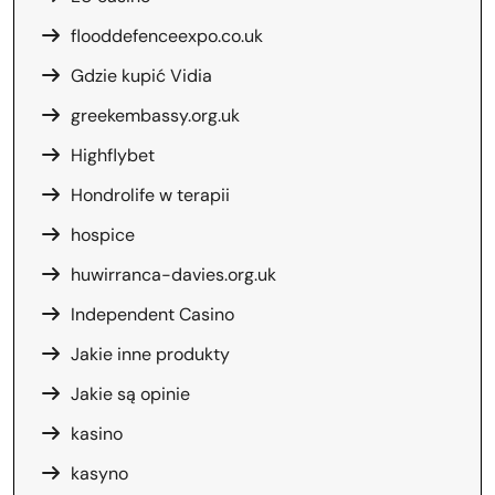
flooddefenceexpo.co.uk
Gdzie kupić Vidia
greekembassy.org.uk
Highflybet
Hondrolife w terapii
hospice
huwirranca-davies.org.uk
Independent Casino
Jakie inne produkty
Jakie są opinie
kasino
kasyno