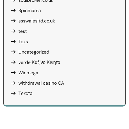
soulbroken.co.uk
Spinmama
ssswalesltd.co.uk
test
Texs
Uncategorized
verde Καζίνο Κινητό
Winmega
withdrawal casino CA
Текста