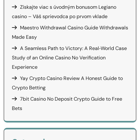
Získajte viac s úvodným bonusom Legiano
casino – Váš sprievodca po prvom vklade
Maestro Withdrawal Casino Guide Withdrawals
Made Easy
A Seamless Path to Victory: A Real‑World Case
Study of an Online Casino No Verification
Experience
Yay Crypto Casino Review A Honest Guide to
Crypto Betting
7bit Casino No Deposit Crypto Guide to Free
Bets