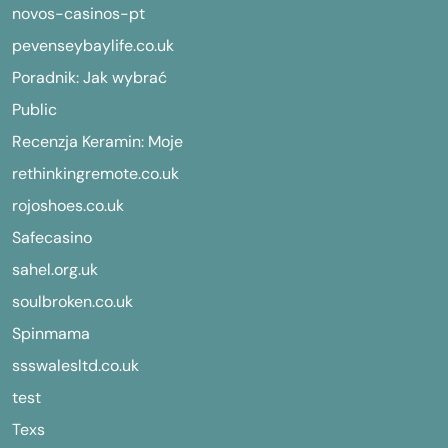
novos-casinos-pt
pevenseybaylife.co.uk
Poradnik: Jak wybrać
Public
Recenzja Keramin: Moje
rethinkingremote.co.uk
rojoshoes.co.uk
Safecasino
sahel.org.uk
soulbroken.co.uk
Spinmama
ssswalesltd.co.uk
test
Texs