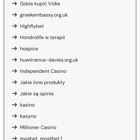
Gdzie kupić Vidia
greekembassy.org.uk
Highflybet
Hondrolife w terapii
hospice
huwirranca-davies.org.uk
Independent Casino
Jakie inne produkty
Jakie są opinie
kasino
kasyno
Millioner Casino
mosbet, mostbet,1