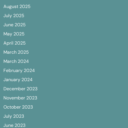
August 2025
July 2025
June 2025
May 2025
April 2025
March 2025
March 2024
February 2024
January 2024
December 2023
November 2023
October 2023
July 2023
June 2023