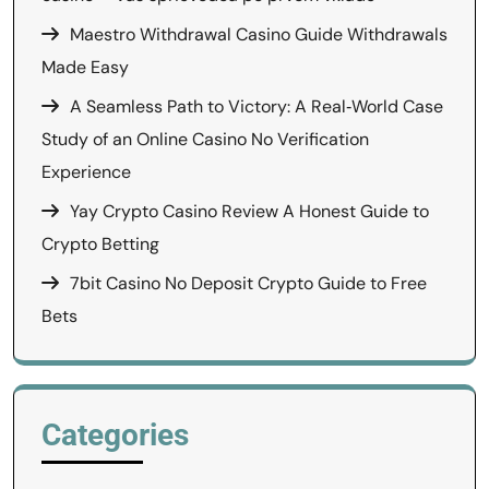
Maestro Withdrawal Casino Guide Withdrawals
Made Easy
A Seamless Path to Victory: A Real‑World Case
Study of an Online Casino No Verification
Experience
Yay Crypto Casino Review A Honest Guide to
Crypto Betting
7bit Casino No Deposit Crypto Guide to Free
Bets
Categories