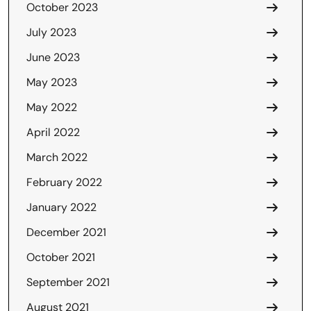
October 2023
July 2023
June 2023
May 2023
May 2022
April 2022
March 2022
February 2022
January 2022
December 2021
October 2021
September 2021
August 2021