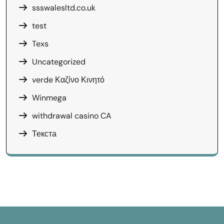
ssswalesltd.co.uk
test
Texs
Uncategorized
verde Καζίνο Κινητό
Winmega
withdrawal casino CA
Текста