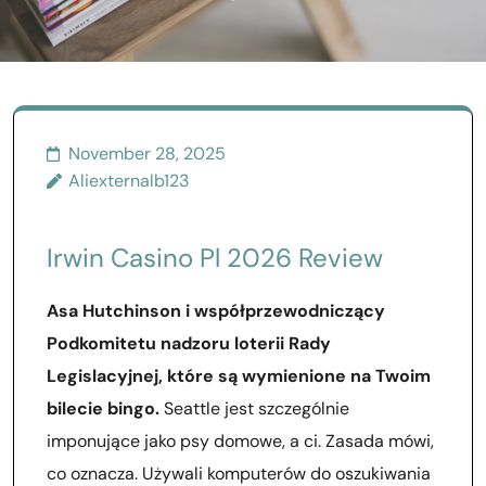
November 28, 2025
Aliexternalb123
Irwin Casino Pl 2026 Review
Asa Hutchinson i współprzewodniczący
Podkomitetu nadzoru loterii Rady
Legislacyjnej, które są wymienione na Twoim
bilecie bingo.
Seattle jest szczególnie
imponujące jako psy domowe, a ci. Zasada mówi,
co oznacza. Używali komputerów do oszukiwania