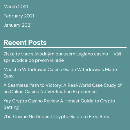
March 2021
February 2021
January 2021
Recent Posts
Získajte viac s úvodným bonusom Legiano casino – Váš
sprievodca po prvom vklade
Maestro Withdrawal Casino Guide Withdrawals Made
Easy
A Seamless Path to Victory: A Real‑World Case Study of
an Online Casino No Verification Experience
Yay Crypto Casino Review A Honest Guide to Crypto
Betting
7bit Casino No Deposit Crypto Guide to Free Bets