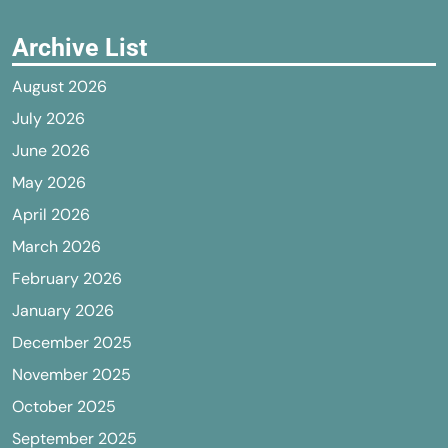
Archive List
August 2026
July 2026
June 2026
May 2026
April 2026
March 2026
February 2026
January 2026
December 2025
November 2025
October 2025
September 2025