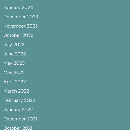
January 2024
December 2023
November 2023
October 2023
July 2023
June 2023
May 2023
May 2022
April 2022
March 2022
February 2022
January 2022
December 2021
October 2021