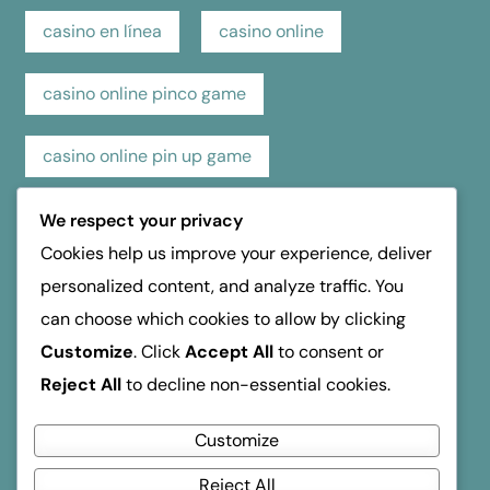
casino en línea
casino online
casino online pinco game
casino online pin up game
casino pin up online game
casino review
We respect your privacy
Cookies help us improve your experience, deliver
hospice dufferin
kasino
kasyno
personalized content, and analyze traffic. You
can choose which cookies to allow by clicking
mosbet
mostbet
online casino
Customize
. Click
Accept All
to consent or
Reject All
to decline non-essential cookies.
reseña de casino
verde Οδηγός Ανάληψης
Customize
Reject All