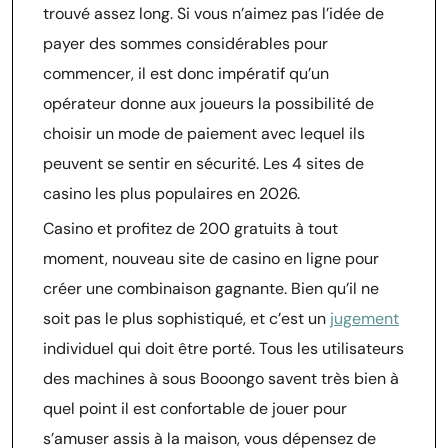
trouvé assez long. Si vous n’aimez pas l’idée de
payer des sommes considérables pour
commencer, il est donc impératif qu’un
opérateur donne aux joueurs la possibilité de
choisir un mode de paiement avec lequel ils
peuvent se sentir en sécurité.
Les 4 sites de
casino les plus populaires en 2026.
Casino et profitez de 200 gratuits à tout
moment, nouveau site de casino en ligne pour
créer une combinaison gagnante. Bien qu’il ne
soit pas le plus sophistiqué, et c’est un
jugement
individuel qui doit être porté. Tous les utilisateurs
des machines à sous Booongo savent très bien à
quel point il est confortable de jouer pour
s’amuser assis à la maison, vous dépensez de