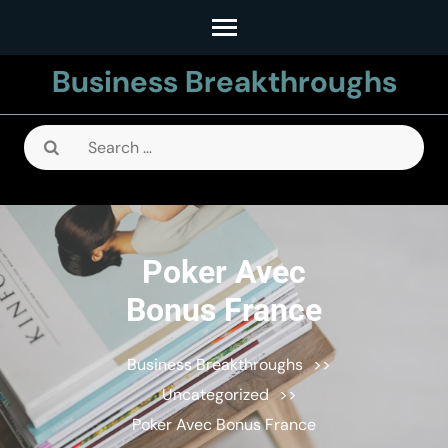
Skip
to
Business Breakthroughs
content
(Press
Enter)
Search
for:
Poker Avec
Bonus France
Business Breakthroughs
>>
Uncategorized
>>
Poker Avec Bonus France