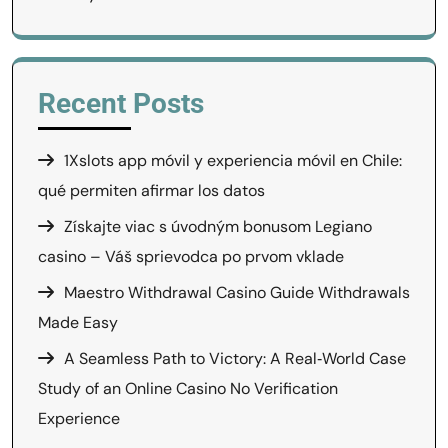
Recent Posts
1Xslots app móvil y experiencia móvil en Chile:
qué permiten afirmar los datos
Získajte viac s úvodným bonusom Legiano
casino – Váš sprievodca po prvom vklade
Maestro Withdrawal Casino Guide Withdrawals
Made Easy
A Seamless Path to Victory: A Real‑World Case
Study of an Online Casino No Verification
Experience