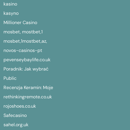
kasino
kasyno
Millioner Casino
mosbet, mostbet,1
mosbet,1mostbet,az,
novos-casinos-pt
pevenseybaylife.co.uk
Poradnik: Jak wybrać
Public
Recenzja Keramin: Moje
rethinkingremote.co.uk
rojoshoes.co.uk
Safecasino
sahel.org.uk