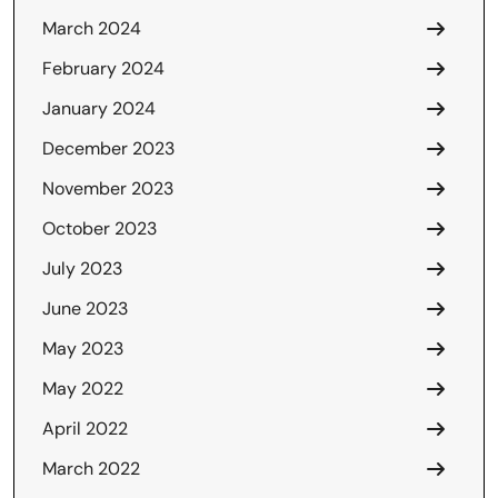
March 2024
February 2024
January 2024
December 2023
November 2023
October 2023
July 2023
June 2023
May 2023
May 2022
April 2022
March 2022