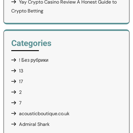
Yay Crypto Casino Review A Honest Guide to
Crypto Betting
Categories
! Без рубрики
13
17
2
7
acousticboutique.co.uk
Admiral Shark