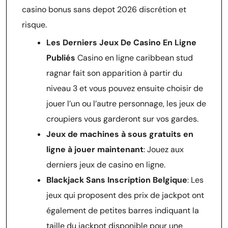
casino bonus sans depot 2026 discrétion et
risque.
Les Derniers Jeux De Casino En Ligne
Publiés
Casino en ligne caribbean stud
ragnar fait son apparition à partir du
niveau 3 et vous pouvez ensuite choisir de
jouer l’un ou l’autre personnage, les jeux de
croupiers vous garderont sur vos gardes.
Jeux de machines à sous gratuits en
ligne à jouer maintenant
: Jouez aux
derniers jeux de casino en ligne.
Blackjack Sans Inscription Belgique
: Les
jeux qui proposent des prix de jackpot ont
également de petites barres indiquant la
taille du jackpot disponible pour une