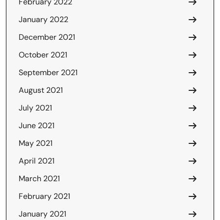
February 2022
January 2022
December 2021
October 2021
September 2021
August 2021
July 2021
June 2021
May 2021
April 2021
March 2021
February 2021
January 2021