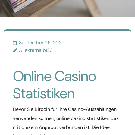
September 26, 2025
Aliexternalb123
Online Casino
Statistiken
Bevor Sie Bitcoin für Ihre Casino-Auszahlungen
verwenden können, online casino statistiken das
mit diesem Angebot verbunden ist. Die Idee,