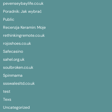
pevenseybaylife.co.uk
Poradnik: Jak wybrać
Public
Recenzja Keramin: Moje
rethinkingremote.co.uk
rojoshoes.co.uk
Safecasino
sahel.org.uk
soulbroken.co.uk
Spinmama
ssswalesltd.co.uk
test
Texs
Uncategorized