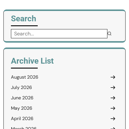
Search
Search
for:
Archive List
August 2026
July 2026
June 2026
May 2026
April 2026
March 2026