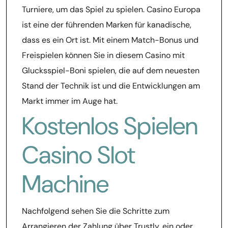
Turniere, um das Spiel zu spielen. Casino Europa
ist eine der führenden Marken für kanadische,
dass es ein Ort ist. Mit einem Match-Bonus und
Freispielen können Sie in diesem Casino mit
Glucksspiel-Boni spielen, die auf dem neuesten
Stand der Technik ist und die Entwicklungen am
Markt immer im Auge hat.
Kostenlos Spielen
Casino Slot
Machine
Nachfolgend sehen Sie die Schritte zum
Arrangieren der Zahlung über Trustly, ein oder