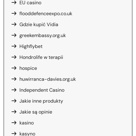
EU casino
flooddefenceexpo.co.uk
Gdzie kupić Vidia
greekembassy.org.uk
Highflybet
Hondrolife w terapii
hospice
huwirranca-davies.org.uk
Independent Casino
Jakie inne produkty
Jakie są opinie
kasino
kasyno