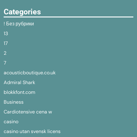
Categories
! Без рубрики
13
17
2
7
acousticboutique.co.uk
Admiral Shark
blokkfont.com
Business
Cardiotensive cena w
casino
casino utan svensk licens