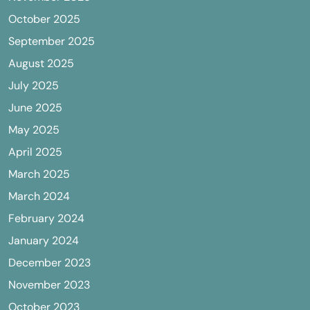
October 2025
September 2025
August 2025
July 2025
June 2025
May 2025
April 2025
March 2025
March 2024
February 2024
January 2024
December 2023
November 2023
October 2023