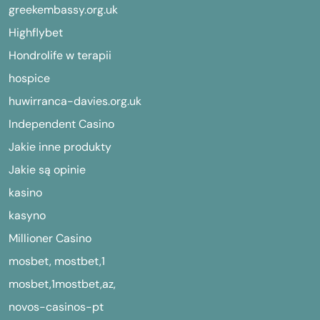
greekembassy.org.uk
Highflybet
Hondrolife w terapii
hospice
huwirranca-davies.org.uk
Independent Casino
Jakie inne produkty
Jakie są opinie
kasino
kasyno
Millioner Casino
mosbet, mostbet,1
mosbet,1mostbet,az,
novos-casinos-pt