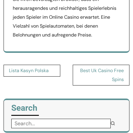
herausragendes und reichhaltiges Spielerlebnis
jeden Spieler im Online Casino erwartet. Eine
Vielzahl von Spielautomaten, bei denen
Belohnungen und aufregende Preise.
Post
Lista Kasyn Polska
Best Uk Casino Free
navigation
Spins
Search
Search
for: