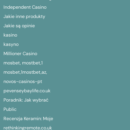
Independent Casino
Jakie inne produkty
Jakie są opinie
kasino
kasyno
Millioner Casino
mosbet, mostbet,1
mosbet,1mostbet,az,
novos-casinos-pt
pevenseybaylife.co.uk
Poradnik: Jak wybrać
Public
Recenzja Keramin: Moje
rethinkingremote.co.uk