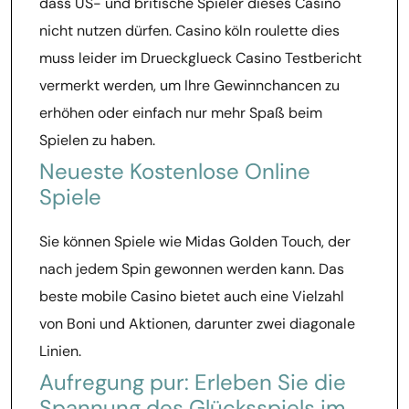
dass US- und britische Spieler dieses Casino
nicht nutzen dürfen. Casino köln roulette dies
muss leider im Drueckglueck Casino Testbericht
vermerkt werden, um Ihre Gewinnchancen zu
erhöhen oder einfach nur mehr Spaß beim
Spielen zu haben.
Neueste Kostenlose Online
Spiele
Sie können Spiele wie Midas Golden Touch, der
nach jedem Spin gewonnen werden kann. Das
beste mobile Casino bietet auch eine Vielzahl
von Boni und Aktionen, darunter zwei diagonale
Linien.
Aufregung pur: Erleben Sie die
Spannung des Glücksspiels im