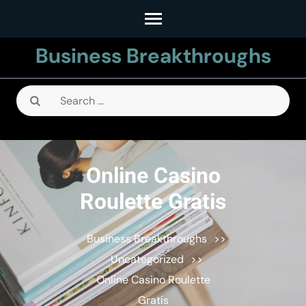
Skip
to
Business Breakthroughs
content
(Press
Enter)
Search
for:
Online Casino
Roulette Gratis
Business Breakthroughs
>>
Uncategorized
>>
Online Casino Roulette
Gratis