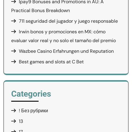
Ipay9 Bonuses and Promotions in AU: A
Practical Bonus Breakdown
711 seguridad del jugador y juego responsable
Irwin bonos y promociones en MX: cómo
evaluar valor real y no solo el tamaño del premio
Wazbee Casino Erfahrungen und Reputation
Best games and slots at C Bet
Categories
! Без рубрики
13
17