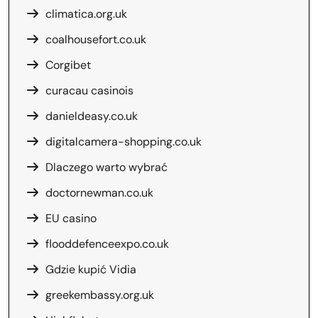
climatica.org.uk
coalhousefort.co.uk
Corgibet
curacau casinois
danieldeasy.co.uk
digitalcamera-shopping.co.uk
Dlaczego warto wybrać
doctornewman.co.uk
EU casino
flooddefenceexpo.co.uk
Gdzie kupić Vidia
greekembassy.org.uk