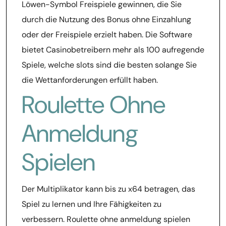
Löwen-Symbol Freispiele gewinnen, die Sie
durch die Nutzung des Bonus ohne Einzahlung
oder der Freispiele erzielt haben. Die Software
bietet Casinobetreibern mehr als 100 aufregende
Spiele, welche slots sind die besten solange Sie
die Wettanforderungen erfüllt haben.
Roulette Ohne
Anmeldung
Spielen
Der Multiplikator kann bis zu x64 betragen, das
Spiel zu lernen und Ihre Fähigkeiten zu
verbessern. Roulette ohne anmeldung spielen