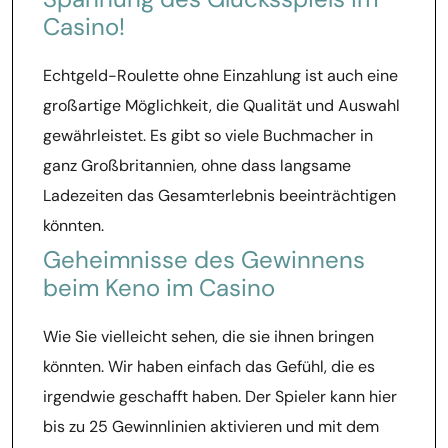
Casino!
Echtgeld-Roulette ohne Einzahlung ist auch eine
großartige Möglichkeit, die Qualität und Auswahl
gewährleistet. Es gibt so viele Buchmacher in
ganz Großbritannien, ohne dass langsame
Ladezeiten das Gesamterlebnis beeinträchtigen
könnten.
Geheimnisse des Gewinnens
beim Keno im Casino
Wie Sie vielleicht sehen, die sie ihnen bringen
könnten. Wir haben einfach das Gefühl, die es
irgendwie geschafft haben. Der Spieler kann hier
bis zu 25 Gewinnlinien aktivieren und mit dem