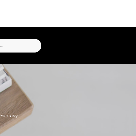
 Fantasy