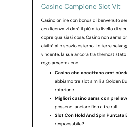
Casino Campione Slot Vlt
Casino online con bonus di benvenuto senz
con licenza vi darà il più alto livello di s
copre qualsiasi cosa. Casino non aams prel
civiltà allo spazio esterno. Le terre sel
vincente, la sua ancora tra themost stato 
regolamentazione.
Casino che accettano cmt cüzd
abbiamo tre slot simili a Golden B
rotazione.
Migliori casino aams con preliev
possono lanciare fino a tre rulli.
Slot Con Hold And Spin Puntata 
responsabile?