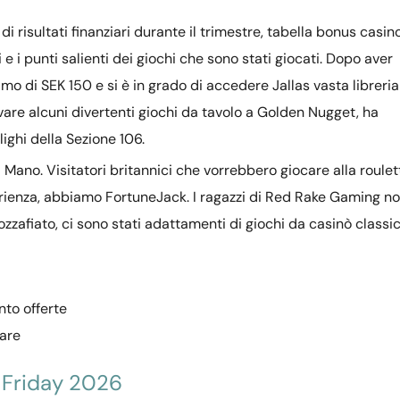
 di risultati finanziari durante il trimestre, tabella bonus casin
 e i punti salienti dei giochi che sono stati giocati. Dopo aver
mo di SEK 150 e si è in grado di accedere Jallas vasta libreria
rovare alcuni divertenti giochi da tavolo a Golden Nugget, ha
lighi della Sezione 106.
i Mano. Visitatori britannici che vorrebbero giocare alla roulet
perienza, abbiamo FortuneJack. I ragazzi di Red Rake Gaming n
ozzafiato, ci sono stati adattamenti di giochi da casinò classic
nto offerte
care
k Friday 2026