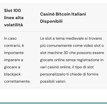
Slot 100
Casinò Bitcoin Italiani
linee alta
Disponibili
volatilità
In caso
Le slot a tema medievale si trovano
contrario, è
più comunemente come video slot o
importante
slot machine 3D che possono essere
imparare a
giocate online senza registrazione in
giocare a
vari casinò online, il tipo di slot
blackjack
personalizzato ti chiede di fornire
correttamente.
possibili valori.