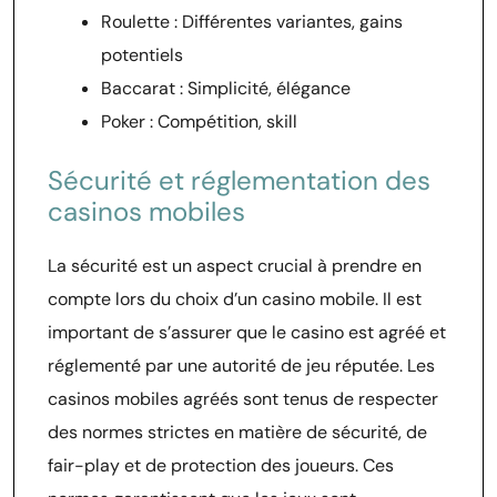
Roulette : Différentes variantes, gains
potentiels
Baccarat : Simplicité, élégance
Poker : Compétition, skill
Sécurité et réglementation des
casinos mobiles
La sécurité est un aspect crucial à prendre en
compte lors du choix d’un casino mobile. Il est
important de s’assurer que le casino est agréé et
réglementé par une autorité de jeu réputée. Les
casinos mobiles agréés sont tenus de respecter
des normes strictes en matière de sécurité, de
fair-play et de protection des joueurs. Ces