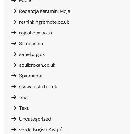
Public
Recenzja Keramin: Moje
rethinkingremote.co.uk
rojoshoes.co.uk
Safecasino
sahel.org.uk
soulbroken.co.uk
Spinmama
ssswalesltd.co.uk
test
Texs
Uncategorized
verde Καζίνο Κινητό