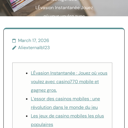
LÉvasion Instantanée Jouez
où vous voulez avec
casino770 mobile et
gagnez gros.
March 17, 2026
Aliexternalb123
LÉvasion Instantanée : Jouez où vous
voulez avec casino770 mobile et
gagnez gros.
L’essor des casinos mobiles : une
révolution dans le monde du jeu
Les jeux de casino mobiles les plus
populaires