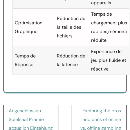
appareils.
Temps de
Réduction de
Optimisation
chargement plus
la taille des
Graphique
rapides,mémoire
fichiers
réduite.
Expérience de
Temps de
Réduction de
jeu plus fluide et
Réponse
la latence
réactive.
Post
Angeschlossen
Exploring the pros
navigation
Spielsaal Prämie
and cons of online
abzüglich Einzahlung
vs. offline gambling