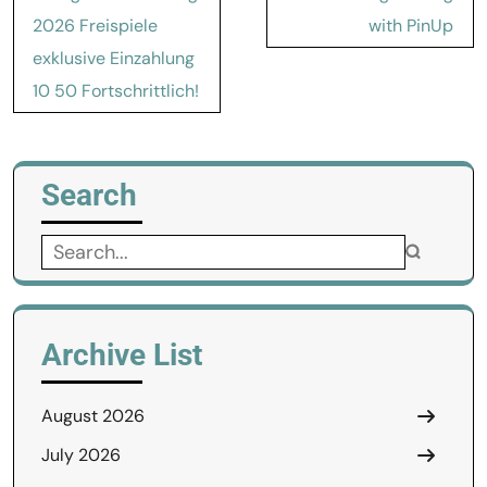
2026 Freispiele
with PinUp
exklusive Einzahlung
10 50 Fortschrittlich!
Search
Search
for:
Archive List
August 2026
July 2026