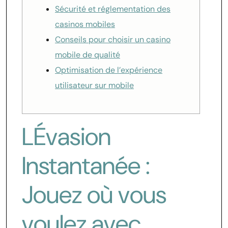
Sécurité et réglementation des
casinos mobiles
Conseils pour choisir un casino
mobile de qualité
Optimisation de l’expérience
utilisateur sur mobile
LÉvasion
Instantanée :
Jouez où vous
voulez avec