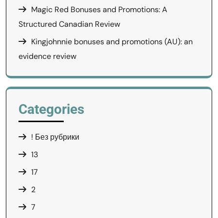
Magic Red Bonuses and Promotions: A
Structured Canadian Review
Kingjohnnie bonuses and promotions (AU): an
evidence review
Categories
! Без рубрики
13
17
2
7