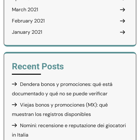
March 2021
February 2021
January 2021
Recent Posts
Dendera bonos y promociones: qué está
documentado y qué no se puede verificar
Viejas bonos y promociones (MX): qué
muestran los registros disponibles
Nomini: recensione e reputazione dei giocatori
in Italia