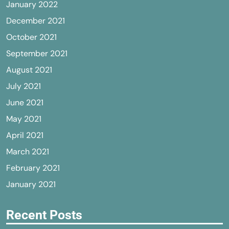
January 2022
December 2021
October 2021
September 2021
August 2021
July 2021
June 2021
May 2021
April 2021
March 2021
February 2021
January 2021
Recent Posts