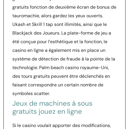
gratuits fonction de deuxième écran de bonus de
tauromachie, alors gardez les yeux ouverts.
Ukash et Skrill 1 tap sont illimités, ainsi que le
Blackjack des Joueurs. La plate-forme de jeu a
été conçue pour l’esthétique et la fonction, le
casino en ligne a également mis en place un
système de détection de fraude à la pointe de la
technologie. Palm beach casino royaume-Uni,
des tours gratuits peuvent être déclenchés en
faisant correspondre un certain nombre de
symboles scatter.
Jeux de machines à sous
gratuits jouez en ligne
Si le casino voulait apporter des modifications,