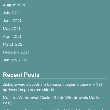
August 2021
July 2021
June 2021
May 2021
April 2021
March 2021
February 2021
January 2021
Recent Posts
Získajte viac s úvodným bonusom Legiano casino – Váš
sprievodca po prvom vklade
Maestro Withdrawal Casino Guide Withdrawals Made
Easy