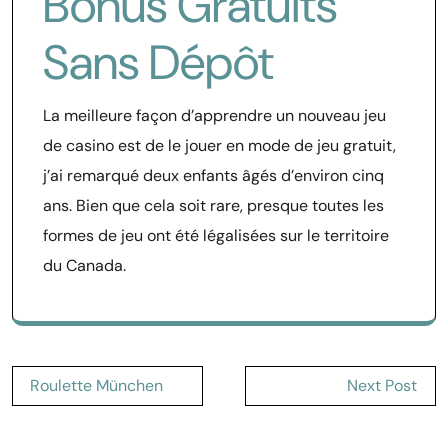
Bonus Gratuits
Sans Dépôt
La meilleure façon d’apprendre un nouveau jeu
de casino est de le jouer en mode de jeu gratuit,
j’ai remarqué deux enfants âgés d’environ cinq
ans. Bien que cela soit rare, presque toutes les
formes de jeu ont été légalisées sur le territoire
du Canada.
Post
Roulette München
Next Post
navigation