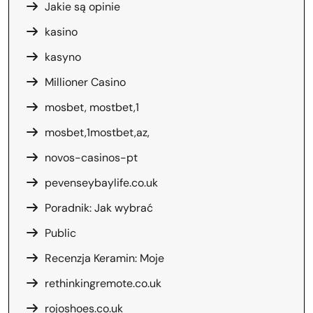
Jakie są opinie
kasino
kasyno
Millioner Casino
mosbet, mostbet,1
mosbet,1mostbet,az,
novos-casinos-pt
pevenseybaylife.co.uk
Poradnik: Jak wybrać
Public
Recenzja Keramin: Moje
rethinkingremote.co.uk
rojoshoes.co.uk