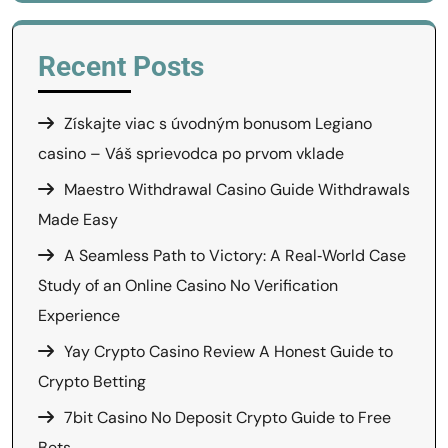
Recent Posts
Získajte viac s úvodným bonusom Legiano
casino – Váš sprievodca po prvom vklade
Maestro Withdrawal Casino Guide Withdrawals
Made Easy
A Seamless Path to Victory: A Real‑World Case
Study of an Online Casino No Verification
Experience
Yay Crypto Casino Review A Honest Guide to
Crypto Betting
7bit Casino No Deposit Crypto Guide to Free
Bets