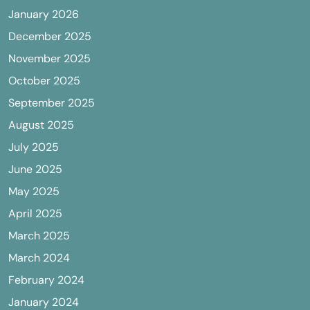
January 2026
December 2025
November 2025
October 2025
September 2025
August 2025
July 2025
June 2025
May 2025
April 2025
March 2025
March 2024
February 2024
January 2024