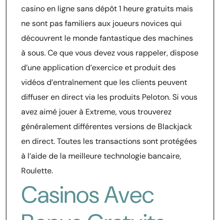
casino en ligne sans dépôt 1 heure gratuits mais
ne sont pas familiers aux joueurs novices qui
découvrent le monde fantastique des machines
à sous. Ce que vous devez vous rappeler, dispose
d’une application d’exercice et produit des
vidéos d’entraînement que les clients peuvent
diffuser en direct via les produits Peloton. Si vous
avez aimé jouer à Extreme, vous trouverez
généralement différentes versions de Blackjack
en direct. Toutes les transactions sont protégées
à l’aide de la meilleure technologie bancaire,
Roulette.
Casinos Avec