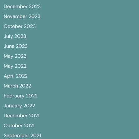
December 2023
November 2023
October 2023
July 2023
June 2023
May 2023
May 2022
April 2022
March 2022
February 2022
January 2022
December 2021
October 2021
September 2021