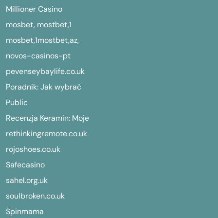
Millioner Casino
mosbet, mostbet,1
mosbet,1mostbet,az,
novos-casinos-pt
pevenseybaylife.co.uk
Poradnik: Jak wybrać
Public
Recenzja Keramin: Moje
rethinkingremote.co.uk
rojoshoes.co.uk
Safecasino
sahel.org.uk
soulbroken.co.uk
Spinmama