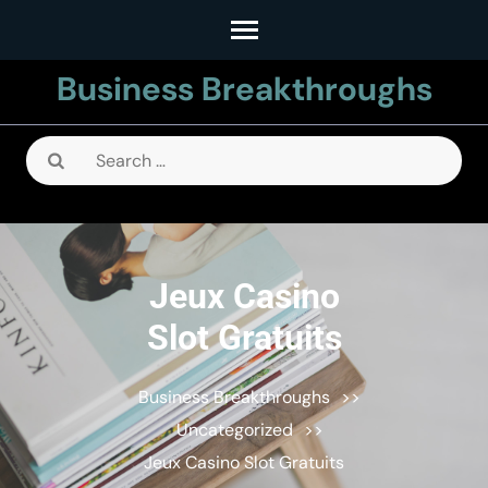
Skip
to
Business Breakthroughs
content
(Press
Enter)
Search
for:
Jeux Casino
Slot Gratuits
Business Breakthroughs
>>
Uncategorized
>>
Jeux Casino Slot Gratuits