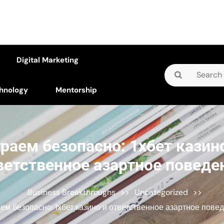
Digital Marketing
Search
for:
hnology
Mentorship
раем безопасно: 1хбет казин
ветственное азартное поведе
Business Breakthroughs
>>
Uncategorized
>>
ем безопасно: 1хбет казино и ответственное азартное пове