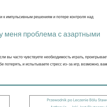
ти к импульсивным решениям и потере контроля над
ли у меня проблема с азартными
сли вы часто чувствуете необходимость играть, проигрывае
бе потерять, и испытываете стресс из-за игр, возможно, ва
Przewodnik po Leczenie Bólu Staw