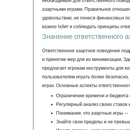
необходимые для ответственного поведе
азартными играми. Правильное отношен
удовольствие, не понеся финансовых по
казино 1хбет и соблюдать принципы отв
Значение ответственного а
Ответственное азартное поведение подр
и принятие мер для их минимизации. Зде
предлагает игрокам инструменты для кон
пользователям играть более безопасно,
играх. Основные аспекты ответственног
Ограничение времени и бюджета 
Регулярный анализ своих ставок
Понимание, что азартные игры — э
Знайте свои пределы и не превыш