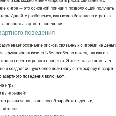
ния, и как можно минимизировать риски, связанные с
ие к игре — это основной принцип, позволяющий получать
терь. Давайте разберемся, как можно безопасно играть в
етственного азартного поведения.
зартного поведения
азумевает осознание рисков, связанных с играми на деньги
сь функционал казино 1хбет особенно важен, так как он
троля своего игрового процесса. Это не только помогает
 но и создает общую более позитивную атмосферу в азартн
о азартного поведения включают:
на игры;
 и выигрышей;
то развлечение, а не способ заработать деньги;
айте их;