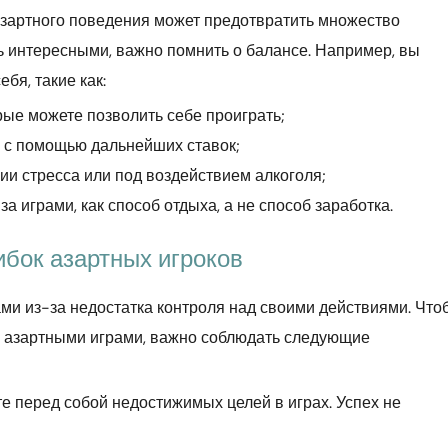
зартного поведения может предотвратить множество
ь интересными, важно помнить о балансе. Например, вы
бя, такие как:
орые можете позволить себе проиграть;
 с помощью дальнейших ставок;
ии стресса или под воздействием алкоголя;
а играми, как способ отдыха, а не способ заработка.
ибок азартных игроков
ми из-за недостатка контроля над своими действиями. Что
с азартными играми, важно соблюдать следующие
е перед собой недостижимых целей в играх. Успех не