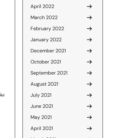
April 2022
March 2022
February 2022
January 2022
December 2021
October 2021
September 2021
August 2021
бы
July 2021
June 2021
May 2021
April 2021