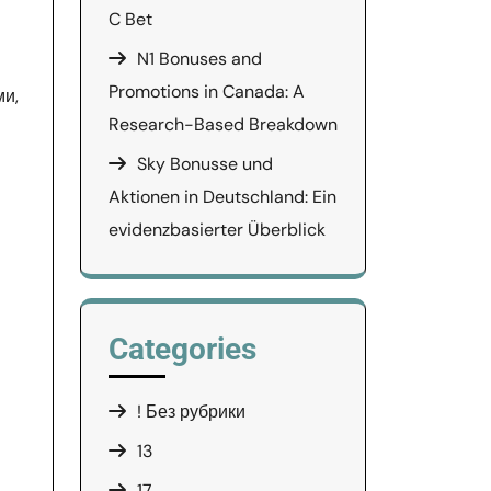
C Bet
N1 Bonuses and
Promotions in Canada: A
ми,
Research-Based Breakdown
Sky Bonusse und
Aktionen in Deutschland: Ein
evidenzbasierter Überblick
Categories
! Без рубрики
13
17