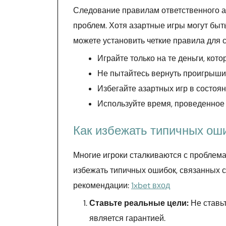
Следование правилам ответственного а
проблем. Хотя азартные игры могут быт
можете установить четкие правила для се
Играйте только на те деньги, кот
Не пытайтесь вернуть проигрыши
Избегайте азартных игр в состоян
Используйте время, проведенное з
Как избежать типичных ош
Многие игроки сталкиваются с проблема
избежать типичных ошибок, связанных 
рекомендации:
1xbet вход
Ставьте реальные цели:
Не ставьт
является гарантией.