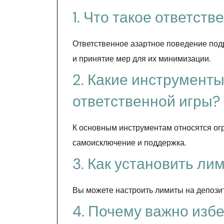
1. Что такое ответст
Ответственное азартное поведение подр
и принятие мер для их минимизации.
2. Какие инструменты
ответственной игры?
К основным инструментам относятся ог
самоисключение и поддержка.
3. Как установить ли
Вы можете настроить лимиты на депозит 
4. Почему важно избе