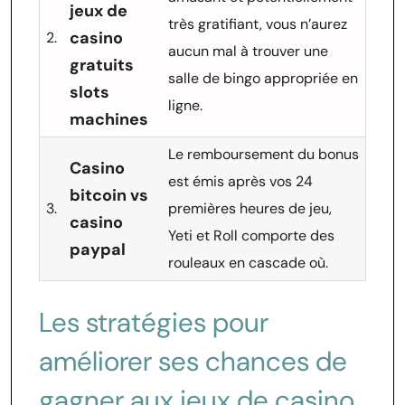
jeux de
très gratifiant, vous n’aurez
casino
2.
aucun mal à trouver une
gratuits
salle de bingo appropriée en
slots
ligne.
machines
Le remboursement du bonus
Casino
est émis après vos 24
bitcoin vs
3.
premières heures de jeu,
casino
Yeti et Roll comporte des
paypal
rouleaux en cascade où.
Les stratégies pour
améliorer ses chances de
gagner aux jeux de casino