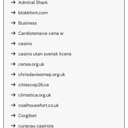
Admiral Shark
blokkfont.com
Business
Cardiotensive cena w
casino
casino utan svensk licens
censa.org.uk
chrisdaviesmep.org.uk
citiescop26.ca
climatica.org.uk
coalhousefort.co.uk
Corgibet
curacau casinois