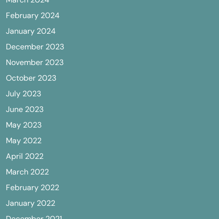
February 2024
January 2024
December 2023
November 2023
October 2023
July 2023
June 2023
May 2023
May 2022
April 2022
March 2022
February 2022
January 2022
December 2021