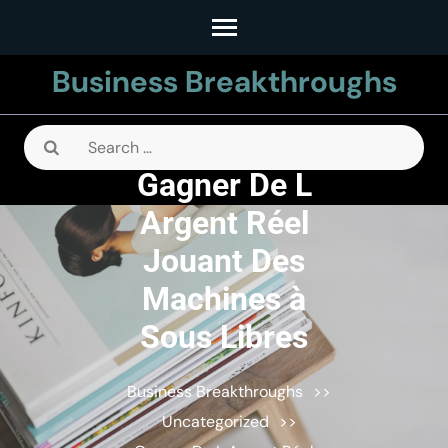
Skip
to
Business Breakthroughs
content
(Press
Enter)
Search
for:
Gagner De L
Argent Réel
Jouant Des
Machines à
Sous Libres
Business Breakthroughs
>>
Uncategorized
>>