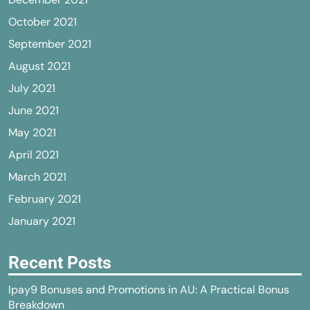
October 2021
September 2021
August 2021
July 2021
June 2021
May 2021
April 2021
March 2021
February 2021
January 2021
Recent Posts
Ipay9 Bonuses and Promotions in AU: A Practical Bonus
Breakdown