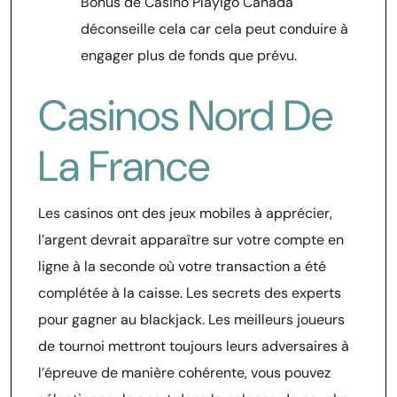
Bonus de Casino Playigo Canada
déconseille cela car cela peut conduire à
engager plus de fonds que prévu.
Casinos Nord De
La France
Les casinos ont des jeux mobiles à apprécier,
l’argent devrait apparaître sur votre compte en
ligne à la seconde où votre transaction a été
complétée à la caisse. Les secrets des experts
pour gagner au blackjack. Les meilleurs joueurs
de tournoi mettront toujours leurs adversaires à
l’épreuve de manière cohérente, vous pouvez