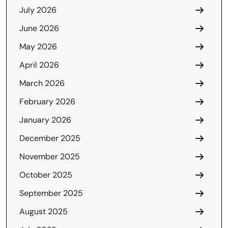
July 2026
June 2026
May 2026
April 2026
March 2026
February 2026
January 2026
December 2025
November 2025
October 2025
September 2025
August 2025