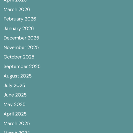
March 2026
February 2026
January 2026
December 2025
November 2025
October 2025
September 2025
August 2025
July 2025
June 2025
May 2025
April 2025
March 2025
March 2024