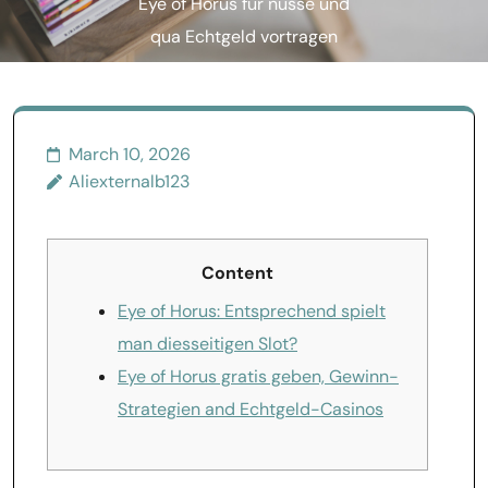
Eye of Horus für nüsse und
qua Echtgeld vortragen
Costa Rica
March 10, 2026
Aliexternalb123
Content
Eye of Horus: Entsprechend spielt
man diesseitigen Slot?
Eye of Horus gratis geben, Gewinn-
Strategien and Echtgeld-Casinos