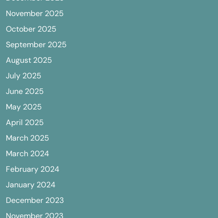
November 2025
October 2025
September 2025
August 2025
July 2025
June 2025
May 2025
April 2025
March 2025
March 2024
February 2024
January 2024
December 2023
November 2023