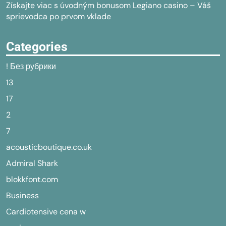
Získajte viac s úvodným bonusom Legiano casino – Váš
sprievodca po prvom vklade
Categories
! Без рубрики
13
17
2
7
acousticboutique.co.uk
Admiral Shark
blokkfont.com
Business
Cardiotensive cena w