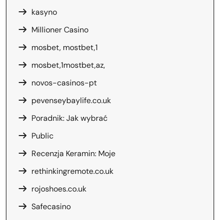
kasyno
Millioner Casino
mosbet, mostbet,1
mosbet,1mostbet,az,
novos-casinos-pt
pevenseybaylife.co.uk
Poradnik: Jak wybrać
Public
Recenzja Keramin: Moje
rethinkingremote.co.uk
rojoshoes.co.uk
Safecasino