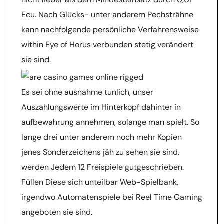
Ecu. Nach Glücks- unter anderem Pechsträhne
kann nachfolgende persönliche Verfahrensweise
within Eye of Horus verbunden stetig verändert
sie sind.
Es sei ohne ausnahme tunlich, unser
Auszahlungswerte im Hinterkopf dahinter in
aufbewahrung annehmen, solange man spielt. So
lange drei unter anderem noch mehr Kopien
jenes Sonderzeichens jäh zu sehen sie sind,
werden Jedem 12 Freispiele gutgeschrieben.
Füllen Diese sich unteilbar Web-Spielbank,
irgendwo Automatenspiele bei Reel Time Gaming
angeboten sie sind.