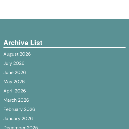
Archive List
August 2026
July 2026
June 2026
May 2026
April 2026
March 2026
February 2026
January 2026
December 2025