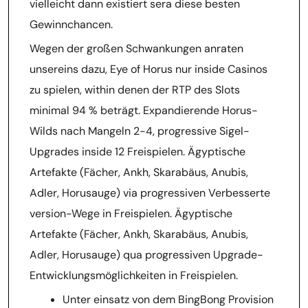
vielleicht dann existiert sera diese besten
Gewinnchancen.
Wegen der großen Schwankungen anraten
unsereins dazu, Eye of Horus nur inside Casinos
zu spielen, within denen der RTP des Slots
minimal 94 % beträgt. Expandierende Horus-
Wilds nach Mangeln 2-4, progressive Sigel-
Upgrades inside 12 Freispielen. Ägyptische
Artefakte (Fächer, Ankh, Skarabäus, Anubis,
Adler, Horusauge) via progressiven Verbesserte
version-Wege in Freispielen. Ägyptische
Artefakte (Fächer, Ankh, Skarabäus, Anubis,
Adler, Horusauge) qua progressiven Upgrade-
Entwicklungsmöglichkeiten in Freispielen.
Unter einsatz von dem BingBong Provision