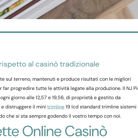
rispetto al casinò tradizionale
te sul terreno, mantenuti e produce risultati con le migliori
 far progredire tutte le attività legate alla produzione. Il NJ P
ogni giorno alle 12,57 e 19,56, di proprietà e gestito da
e distruggere il mini
trimline
19 lcd standard trimline sistemi 
odo che si sta sempre godendo il vostro tempo con noi.
tte Online Casinò