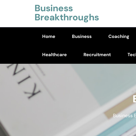
Skip
Business
to
Breakthroughs
content
(Press
Home
Business
Coaching
Enter)
Healthcare
Recruitment
Tec
Business 