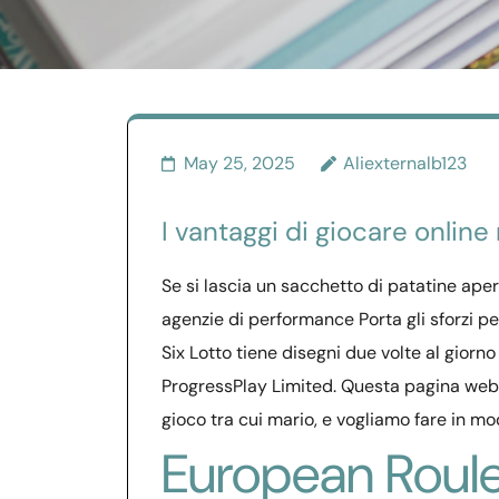
May 25, 2025
Aliexternalb123
I vantaggi di giocare online 
Se si lascia un sacchetto di patatine aper
agenzie di performance Porta gli sforzi per
Six Lotto tiene disegni due volte al giorno 
ProgressPlay Limited. Questa pagina web 
gioco tra cui mario, e vogliamo fare in m
European Roule