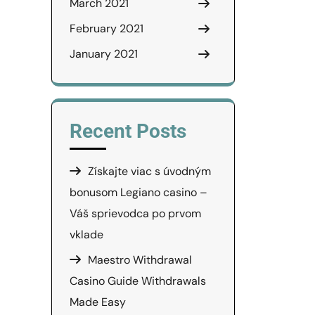
March 2021
February 2021
January 2021
Recent Posts
Získajte viac s úvodným
bonusom Legiano casino –
Váš sprievodca po prvom
vklade
Maestro Withdrawal
Casino Guide Withdrawals
Made Easy