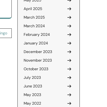
May 2025
April 2025
March 2025
March 2024
ingo
February 2024
January 2024
December 2023
November 2023
October 2023
July 2023
June 2023
May 2023
May 2022