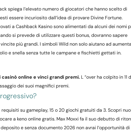
Pack spiega l’elevato numero di giocatori che hanno scelto di
esti essere incuriosito dall’idea di provare Divine Fortune.
trovati a Cashback Kasino sono alimentati da alcuni dei nomi p
Quando si prevede di utilizzare questi bonus, dovranno sapere
e vincite più grandi. I simboli Wild non solo aiutano ad aument
lio e snella senza tutte le campane e fischietti gettati in.
 casinò online e vinci grandi premi.
L “over ha colpito in 11 d
ssaggio dei suoi magnifici premi.
progressivo?
 requisiti su gameplay, 15 o 20 giochi gratuiti da 3. Scopri nu
ocare a keno online gratis. Max Moxxi fa il suo debutto di rito
 deposito e senza documento 2026 non avrai l’opportunità di