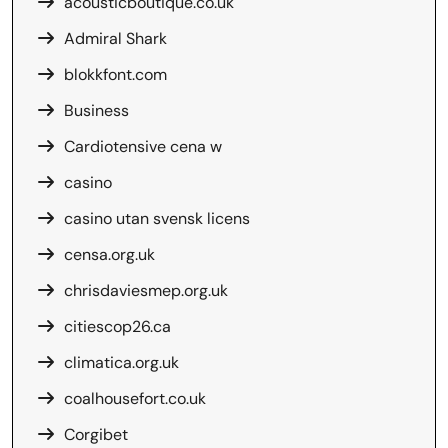
acousticboutique.co.uk
Admiral Shark
blokkfont.com
Business
Cardiotensive cena w
casino
casino utan svensk licens
censa.org.uk
chrisdaviesmep.org.uk
citiescop26.ca
climatica.org.uk
coalhousefort.co.uk
Corgibet