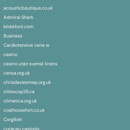
acousticboutique.co.uk
Admiral Shark
blokkfont.com
Business
Cardiotensive cena w
casino
casino utan svensk licens
censa.org.uk
chrisdaviesmep.org.uk
citiescop26.ca
climatica.org.uk
coalhousefort.co.uk
Corgibet
curacau casinois