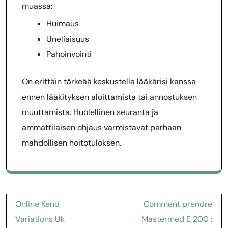
muassa:
Huimaus
Uneliaisuus
Pahoinvointi
On erittäin tärkeää keskustella lääkärisi kanssa
ennen lääkityksen aloittamista tai annostuksen
muuttamista. Huolellinen seuranta ja
ammattilaisen ohjaus varmistavat parhaan
mahdollisen hoitotuloksen.
Post
Online Keno
Comment prendre
navigation
Variations Uk
Mastermed E 200 :