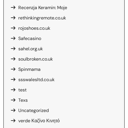
Recenzja Keramin: Moje
rethinkingremote.co.uk
rojoshoes.co.uk
Safecasino
sahel.org.uk
soulbroken.co.uk
Spinmama
ssswalesltd.co.uk
test
Texs
Uncategorized
verde Καζίνο Κινητό