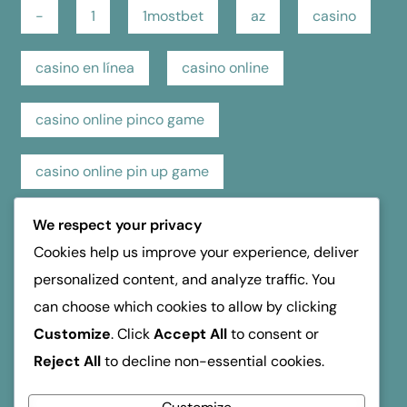
-
1
1mostbet
az
casino
casino en línea
casino online
casino online pinco game
casino online pin up game
casino pin up online game
casino review
We respect your privacy
Cookies help us improve your experience, deliver
hospice dufferin
kasino
kasyno
personalized content, and analyze traffic. You
can choose which cookies to allow by clicking
mosbet
mostbet
online casino
Customize
. Click
Accept All
to consent or
Reject All
to decline non-essential cookies.
reseña de casino
verde Οδηγός Ανάληψης