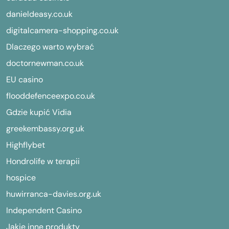
danieldeasy.co.uk
digitalcamera-shopping.co.uk
Dlaczego warto wybrać
doctornewman.co.uk
EU casino
flooddefenceexpo.co.uk
Gdzie kupić Vidia
greekembassy.org.uk
Highflybet
Hondrolife w terapii
hospice
huwirranca-davies.org.uk
Independent Casino
Jakie inne produkty