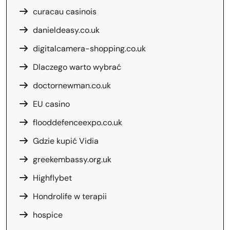
curacau casinois
danieldeasy.co.uk
digitalcamera-shopping.co.uk
Dlaczego warto wybrać
doctornewman.co.uk
EU casino
flooddefenceexpo.co.uk
Gdzie kupić Vidia
greekembassy.org.uk
Highflybet
Hondrolife w terapii
hospice