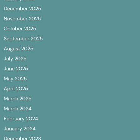
December 2025
November 2025
October 2025
September 2025
August 2025
July 2025
June 2025
May 2025
April 2025
March 2025
March 2024
February 2024
January 2024
December 2023