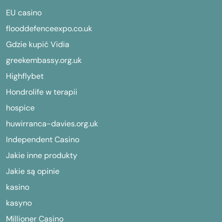
EU casino
flooddefenceexpo.co.uk
Gdzie kupić Vidia
greekembassy.org.uk
Highflybet
Hondrolife w terapii
hospice
huwirranca-davies.org.uk
Independent Casino
Jakie inne produkty
Jakie są opinie
kasino
kasyno
Millioner Casino