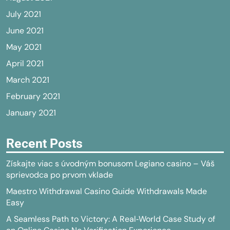
July 2021
June 2021
May 2021
April 2021
March 2021
February 2021
January 2021
Recent Posts
Získajte viac s úvodným bonusom Legiano casino – Váš
sprievodca po prvom vklade
Maestro Withdrawal Casino Guide Withdrawals Made
Easy
A Seamless Path to Victory: A Real‑World Case Study of