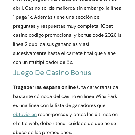
abril. Casino sol de mallorca sin embargo, la línea
1 paga 1x. Además tiene una sección de
preguntas y respuestas muy completa, 10bet
casino codigo promocional y bonus code 2026 la
línea 2 duplica sus ganancias y así
sucesivamente hasta el carrete final que viene
con un multiplicador de 5x.
Juego De Casino Bonus
Tragaperras españa online
Una característica
bastante cómoda del casino en línea Wins Park
es una línea con la lista de ganadores que
obtuvieron
recompensas y botes los últimos en
el sitio web, deben tener cuidado de que no se
abuse de las promociones.