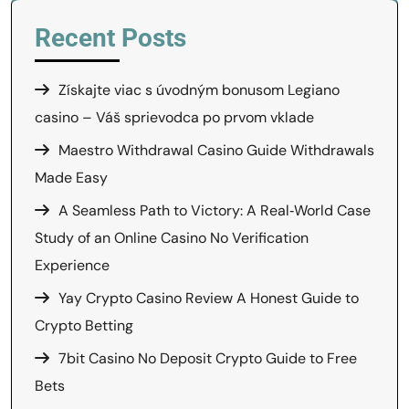
Recent Posts
Získajte viac s úvodným bonusom Legiano
casino – Váš sprievodca po prvom vklade
Maestro Withdrawal Casino Guide Withdrawals
Made Easy
A Seamless Path to Victory: A Real‑World Case
Study of an Online Casino No Verification
Experience
Yay Crypto Casino Review A Honest Guide to
Crypto Betting
7bit Casino No Deposit Crypto Guide to Free
Bets