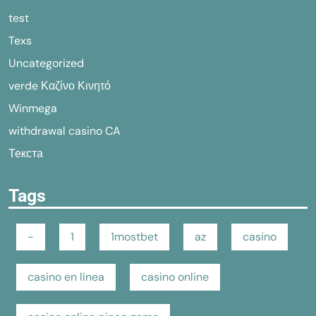
test
Texs
Uncategorized
verde Καζίνο Κινητό
Winmega
withdrawal casino CA
Текста
Tags
-
1
1mostbet
az
casino
casino en línea
casino online