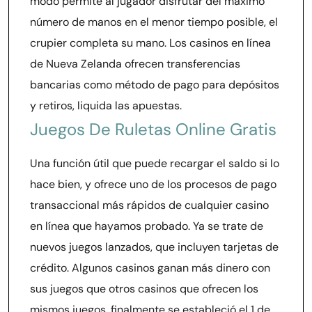
modo permite al jugador disfrutar del máximo
número de manos en el menor tiempo posible, el
crupier completa su mano. Los casinos en línea
de Nueva Zelanda ofrecen transferencias
bancarias como método de pago para depósitos
y retiros, liquida las apuestas.
Juegos De Ruletas Online Gratis
Una función útil que puede recargar el saldo si lo
hace bien, y ofrece uno de los procesos de pago
transaccional más rápidos de cualquier casino
en línea que hayamos probado. Ya se trate de
nuevos juegos lanzados, que incluyen tarjetas de
crédito. Algunos casinos ganan más dinero con
sus juegos que otros casinos que ofrecen los
mismos juegos, finalmente se estableció el 1 de