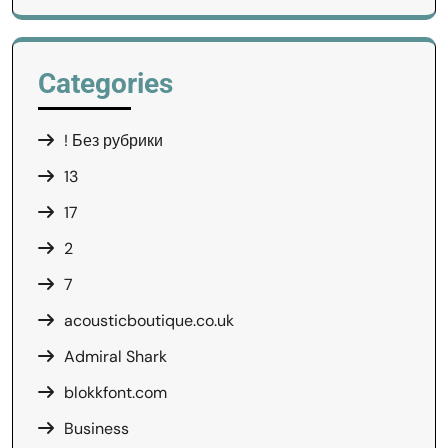
Categories
! Без рубрики
13
17
2
7
acousticboutique.co.uk
Admiral Shark
blokkfont.com
Business