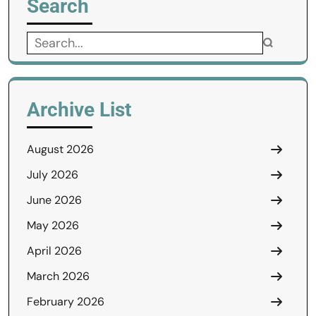
Search
Search
for:
Archive List
August 2026
July 2026
June 2026
May 2026
April 2026
March 2026
February 2026