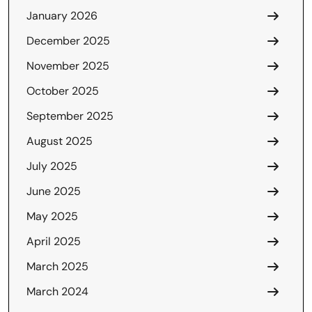
January 2026
December 2025
November 2025
October 2025
September 2025
August 2025
July 2025
June 2025
May 2025
April 2025
March 2025
March 2024