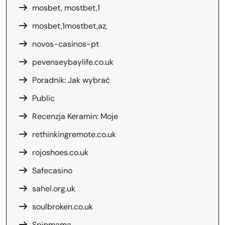
mosbet, mostbet,1
mosbet,1mostbet,az,
novos-casinos-pt
pevenseybaylife.co.uk
Poradnik: Jak wybrać
Public
Recenzja Keramin: Moje
rethinkingremote.co.uk
rojoshoes.co.uk
Safecasino
sahel.org.uk
soulbroken.co.uk
Spinmama