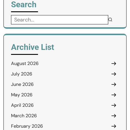
Search
Search
for:
Archive List
August 2026
July 2026
June 2026
May 2026
April 2026
March 2026
February 2026