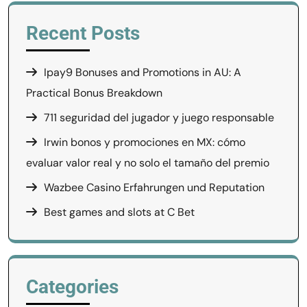
Recent Posts
Ipay9 Bonuses and Promotions in AU: A
Practical Bonus Breakdown
711 seguridad del jugador y juego responsable
Irwin bonos y promociones en MX: cómo
evaluar valor real y no solo el tamaño del premio
Wazbee Casino Erfahrungen und Reputation
Best games and slots at C Bet
Categories