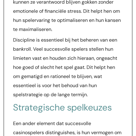
kunnen ze verantwoord blijven gokken zonder
emotionele of financiële stress. Dit helpt hen om
hun spelervaring te optimaliseren en hun kansen
te maximaliseren.
Discipline is essentieel bij het beheren van een
bankroll. Veel succesvolle spelers stellen hun
limieten vast en houden zich hieraan, ongeacht
hoe goed of slecht het spel gaat. Dit helpt hen
om gematigd en rationeel te blijven, wat
essentieel is voor het behoud van hun
spelstrategie op de lange termijn.
Strategische spelkeuzes
Een ander element dat succesvolle
casinospelers distinguishes, is hun vermogen om