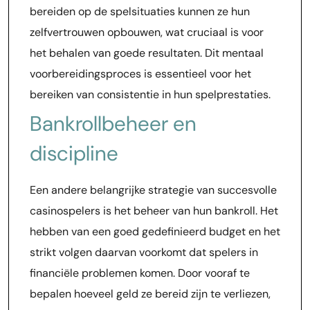
bereiden op de spelsituaties kunnen ze hun
zelfvertrouwen opbouwen, wat cruciaal is voor
het behalen van goede resultaten. Dit mentaal
voorbereidingsproces is essentieel voor het
bereiken van consistentie in hun spelprestaties.
Bankrollbeheer en
discipline
Een andere belangrijke strategie van succesvolle
casinospelers is het beheer van hun bankroll. Het
hebben van een goed gedefinieerd budget en het
strikt volgen daarvan voorkomt dat spelers in
financiële problemen komen. Door vooraf te
bepalen hoeveel geld ze bereid zijn te verliezen,