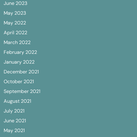
June 2023
May 2023
May 2022
April 2022
March 2022
February 2022
January 2022
December 2021
October 2021
September 2021
August 2021
July 2021
June 2021
May 2021