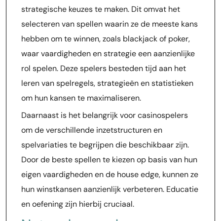
strategische keuzes te maken. Dit omvat het
selecteren van spellen waarin ze de meeste kans
hebben om te winnen, zoals blackjack of poker,
waar vaardigheden en strategie een aanzienlijke
rol spelen. Deze spelers besteden tijd aan het
leren van spelregels, strategieën en statistieken
om hun kansen te maximaliseren.
Daarnaast is het belangrijk voor casinospelers
om de verschillende inzetstructuren en
spelvariaties te begrijpen die beschikbaar zijn.
Door de beste spellen te kiezen op basis van hun
eigen vaardigheden en de house edge, kunnen ze
hun winstkansen aanzienlijk verbeteren. Educatie
en oefening zijn hierbij cruciaal.