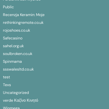
Public
Recenzja Keramin: Moje
rethinkingremote.co.uk
rojoshoes.co.uk
Safecasino
sahel.org.uk
soulbroken.co.uk
Spinmama
ssswalesltd.co.uk
test
Texs
Uncategorized
verde Καζίνο Κινητό
Winmega