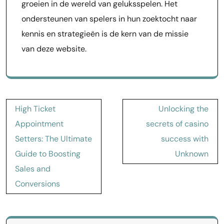
groeien in de wereld van geluksspelen. Het
ondersteunen van spelers in hun zoektocht naar
kennis en strategieën is de kern van de missie
van deze website.
Post
High Ticket
Unlocking the
navigation
Appointment
secrets of casino
Setters: The Ultimate
success with
Guide to Boosting
Unknown
Sales and
Conversions