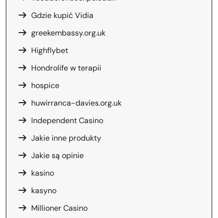
Gdzie kupić Vidia
greekembassy.org.uk
Highflybet
Hondrolife w terapii
hospice
huwirranca-davies.org.uk
Independent Casino
Jakie inne produkty
Jakie są opinie
kasino
kasyno
Millioner Casino