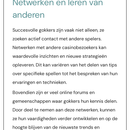
Netwerken en leren van
anderen
Succesvolle gokkers zijn vaak niet alleen, ze
zoeken actief contact met andere spelers.
Netwerken met andere casinobezoekers kan
waardevolle inzichten en nieuwe strategieën
opleveren. Dit kan variëren van het delen van tips
over specifieke spellen tot het bespreken van hun
ervaringen en technieken.
Bovendien zijn er veel online forums en
gemeenschappen waar gokkers hun kennis delen.
Door deel te nemen aan deze netwerken, kunnen
ze hun vaardigheden verder ontwikkelen en op de
hoogte blijven van de nieuwste trends en