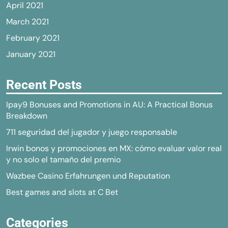
April 2021
March 2021
February 2021
January 2021
Recent Posts
Ipay9 Bonuses and Promotions in AU: A Practical Bonus
Breakdown
711 seguridad del jugador y juego responsable
Irwin bonos y promociones en MX: cómo evaluar valor real
y no solo el tamaño del premio
Wazbee Casino Erfahrungen und Reputation
Best games and slots at C Bet
Categories