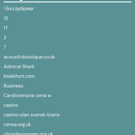
! Без рубрики
13
17
2
7
acousticboutique.co.uk
Admiral Shark
blokkfont.com
Business
Cardiotensive cena w
casino
casino utan svensk licens
censa.org.uk
chrisdaviesmep.org.uk