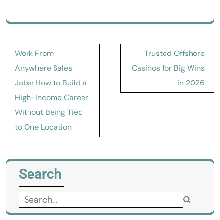
Post
Work From
Trusted Offshore
navigation
Anywhere Sales
Casinos for Big Wins
Jobs: How to Build a
in 2026
High-Income Career
Without Being Tied
to One Location
Search
Search
for: