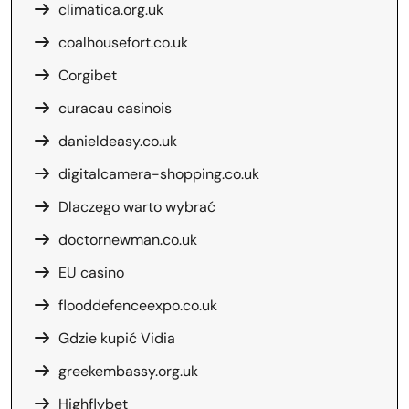
climatica.org.uk
coalhousefort.co.uk
Corgibet
curacau casinois
danieldeasy.co.uk
digitalcamera-shopping.co.uk
Dlaczego warto wybrać
doctornewman.co.uk
EU casino
flooddefenceexpo.co.uk
Gdzie kupić Vidia
greekembassy.org.uk
Highflybet