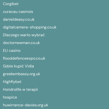
Corgibet
curacau casinois
danieldeasy.co.uk
digitalcamera-shopping.co.uk
Dlaczego warto wybrać
doctornewman.co.uk
EU casino
flooddefenceexpo.co.uk
Gdzie kupić Vidia
greekembassy.org.uk
Highflybet
Hondrolife w terapii
hospice
huwirranca-davies.org.uk