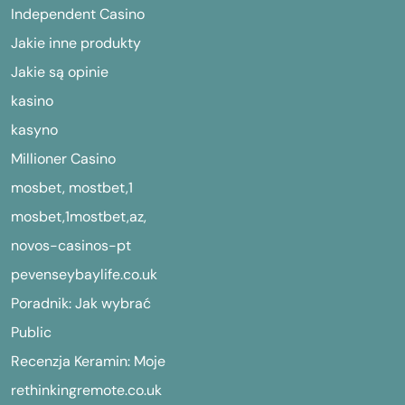
Independent Casino
Jakie inne produkty
Jakie są opinie
kasino
kasyno
Millioner Casino
mosbet, mostbet,1
mosbet,1mostbet,az,
novos-casinos-pt
pevenseybaylife.co.uk
Poradnik: Jak wybrać
Public
Recenzja Keramin: Moje
rethinkingremote.co.uk