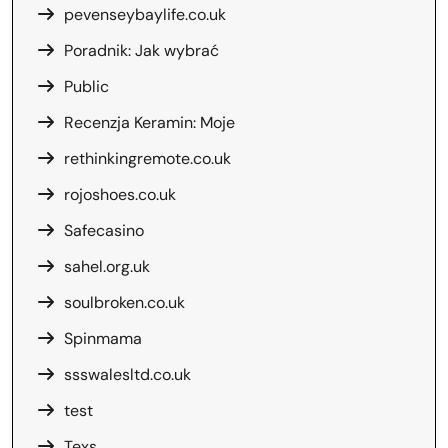
pevenseybaylife.co.uk
Poradnik: Jak wybrać
Public
Recenzja Keramin: Moje
rethinkingremote.co.uk
rojoshoes.co.uk
Safecasino
sahel.org.uk
soulbroken.co.uk
Spinmama
ssswalesltd.co.uk
test
Texs