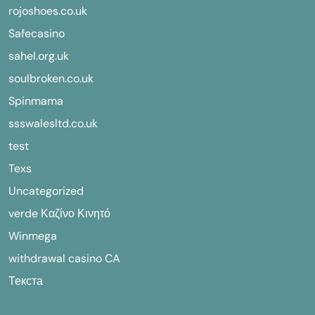
rojoshoes.co.uk
Safecasino
sahel.org.uk
soulbroken.co.uk
Spinmama
ssswalesltd.co.uk
test
Texs
Uncategorized
verde Καζίνο Κινητό
Winmega
withdrawal casino CA
Текста