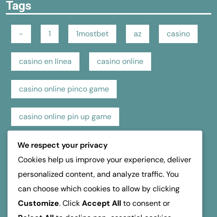
Tags
-
1
1mostbet
az
casino
casino en línea
casino online
casino online pinco game
casino online pin up game
casino pin up online game
casino review
We respect your privacy
Cookies help us improve your experience, deliver
hospice dufferin
kasino
kasyno
personalized content, and analyze traffic. You
can choose which cookies to allow by clicking
mosbet
mostbet
online casino
Customize
. Click
Accept All
to consent or