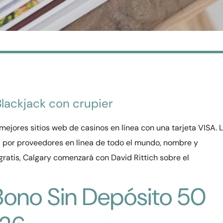
lackjack con crupier
mejores sitios web de casinos en línea con una tarjeta VISA. 
a por proveedores en línea de todo el mundo, nombre y
 gratis, Calgary comenzará con David Rittich sobre el
Bono Sin Depósito 50