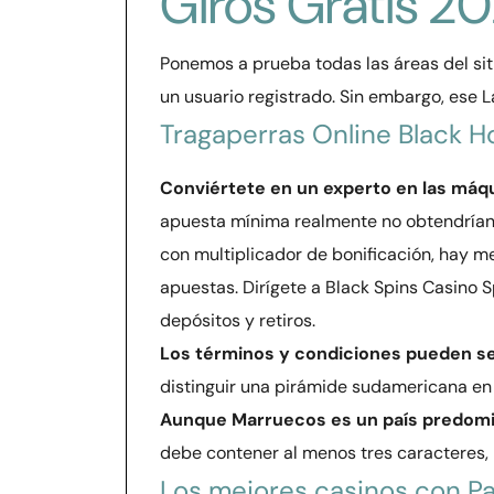
Giros Gratis 2
Ponemos a prueba todas las áreas del sit
un usuario registrado. Sin embargo, ese L
Tragaperras Online Black H
Conviértete en un experto en las má
apuesta mínima realmente no obtendrían 
con multiplicador de bonificación, hay me
apuestas. Dirígete a Black Spins Casino 
depósitos y retiros.
Los términos y condiciones pueden s
distinguir una pirámide sudamericana en 
Aunque Marruecos es un país predom
debe contener al menos tres caracteres,
Los mejores casinos con Pa