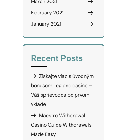
March 2021
February 2021
January 2021
Recent Posts
Získajte viac s úvodným
bonusom Legiano casino –
Váš sprievodca po prvom
vklade
Maestro Withdrawal
Casino Guide Withdrawals
Made Easy