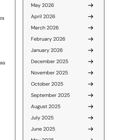
May 2026
April 2026
es
March 2026
February 2026
January 2026
December 2025
das
November 2025
October 2025
September 2025
August 2025
July 2025
June 2025