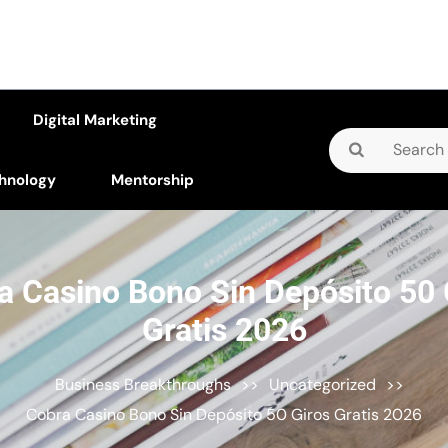
Digital Marketing
Search
for:
hnology
Mentorship
a Casino Bono Sin Depósito 50 
Gratis 2026
Business Breakthroughs
>>
Uncategorized
>>
Cobra Casino Bono Sin Depósito 50 Giros Gratis 2026