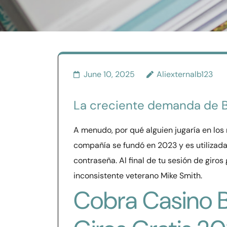
June 10, 2025
Aliexternalb123
La creciente demanda de B
A menudo, por qué alguien jugaría en los 
compañía se fundó en 2023 y es utilizad
contraseña. Al final de tu sesión de giros
inconsistente veterano Mike Smith.
Cobra Casino 