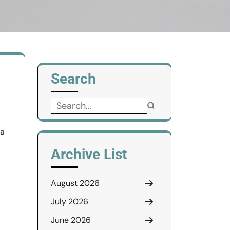
Search
Search
for:
La
Archive List
August 2026
July 2026
June 2026