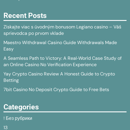
Recent Posts
Získajte viac s úvodným bonusom Legiano casino – Váš
sprievodca po prvom vklade
Maestro Withdrawal Casino Guide Withdrawals Made
Easy
A Seamless Path to Victory: A Real‑World Case Study of
an Online Casino No Verification Experience
Yay Crypto Casino Review A Honest Guide to Crypto
Betting
7bit Casino No Deposit Crypto Guide to Free Bets
Categories
! Без рубрики
13