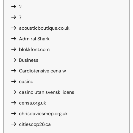
2
7
acousticboutique.co.uk
Admiral Shark
blokkfont.com
Business
Cardiotensive cena w
casino
casino utan svensk licens
censa.org.uk
chrisdaviesmep.org.uk
citiescop26.ca