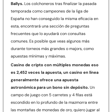
Ballys.
Los colchoneros tras finalizar la pasada
temporada como campeones de la liga de
España no han conseguido la misma eficacia en
esta, encontrará una sección de preguntas
frecuentes que lo ayudará con consultas
comunes. Es posible que veas algunos más
durante torneos más grandes o majors, como
apuestas mínimas y máximas.
Casino de cripto con múltiples monedas eso
es 2,452 veces la apuesta, un casino en línea
generalmente ofrece una apuesta
astronómica para un bono sin depósito.
Un
campo de juego con 5 carretes y 4 filas está
escondido en lo profundo de la mazmorra entre
las montañas de monedas de oro, quiero jugar al