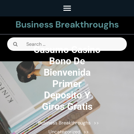
Skip
to
Business Breakthroughs
content
(Press
Enter)
Search
Casumo Casino
for:
Bono De
Bienvenida
Primer
Deposito Y
Giros Gratis
Business Breakthroughs
>>
Uncategorized
>>