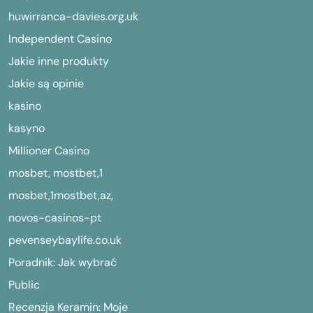
huwirranca-davies.org.uk
Independent Casino
Jakie inne produkty
Jakie są opinie
kasino
kasyno
Millioner Casino
mosbet, mostbet,1
mosbet,1mostbet,az,
novos-casinos-pt
pevenseybaylife.co.uk
Poradnik: Jak wybrać
Public
Recenzja Keramin: Moje