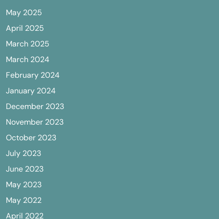
May 2025
April 2025
March 2025
March 2024
February 2024
January 2024
December 2023
November 2023
October 2023
July 2023
June 2023
May 2023
May 2022
April 2022