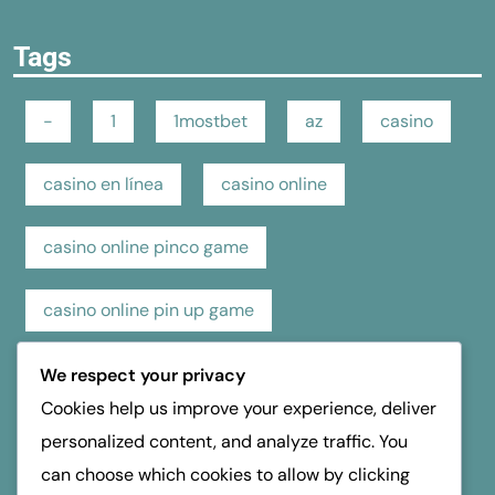
Tags
-
1
1mostbet
az
casino
casino en línea
casino online
casino online pinco game
casino online pin up game
casino pin up online game
casino review
We respect your privacy
Cookies help us improve your experience, deliver
hospice dufferin
kasino
kasyno
personalized content, and analyze traffic. You
can choose which cookies to allow by clicking