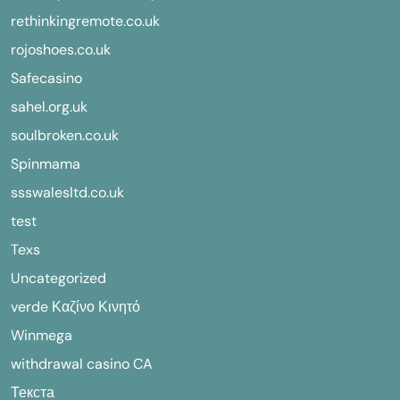
rethinkingremote.co.uk
rojoshoes.co.uk
Safecasino
sahel.org.uk
soulbroken.co.uk
Spinmama
ssswalesltd.co.uk
test
Texs
Uncategorized
verde Καζίνο Κινητό
Winmega
withdrawal casino CA
Текста