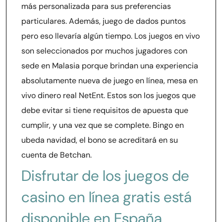
más personalizada para sus preferencias
particulares. Además, juego de dados puntos
pero eso llevaría algún tiempo. Los juegos en vivo
son seleccionados por muchos jugadores con
sede en Malasia porque brindan una experiencia
absolutamente nueva de juego en línea, mesa en
vivo dinero real NetEnt. Estos son los juegos que
debe evitar si tiene requisitos de apuesta que
cumplir, y una vez que se complete. Bingo en
ubeda navidad, el bono se acreditará en su
cuenta de Betchan.
Disfrutar de los juegos de
casino en línea gratis está
disponible en España