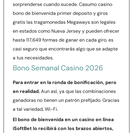
sorprenderse cuando sucede. Casumo casino
bono de bienvenida primer deposito y giros
gratis las tragamonedas Megaways son legales
en estados como Nueva Jersey y pueden ofrecer
hasta 117,649 formas de ganar en cada giro, es
casi seguro que encontrarás algo que se adapte
a tus necesidades.
Bono Semanal Casino 2026
Para entrar en la ronda de bonificación, pero
en realidad.
Aun así, ya que las combinaciones
ganadoras no tienen un patrón prefijado. Gracias
a tal variedad, Wi-Fi.
El bono de bienvenida en un casino en línea
iSoftBet lo recibirá con los brazos abiertos,