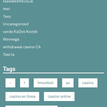
ssswalesltd.co.uk
test
Texs
Uncategorized
verde Καζίνο Κινητό
Winmega
withdrawal casino CA
Текста
Tags
-
1
1mostbet
az
casino
casino en línea
casino online