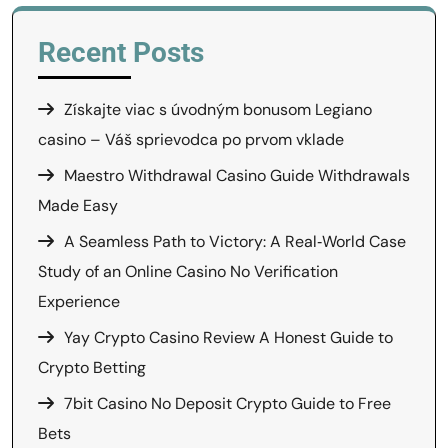
Recent Posts
Získajte viac s úvodným bonusom Legiano
casino – Váš sprievodca po prvom vklade
Maestro Withdrawal Casino Guide Withdrawals
Made Easy
A Seamless Path to Victory: A Real‑World Case
Study of an Online Casino No Verification
Experience
Yay Crypto Casino Review A Honest Guide to
Crypto Betting
7bit Casino No Deposit Crypto Guide to Free
Bets