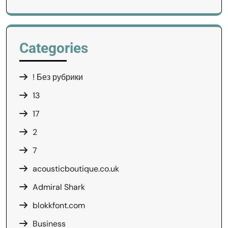
Categories
! Без рубрики
13
17
2
7
acousticboutique.co.uk
Admiral Shark
blokkfont.com
Business