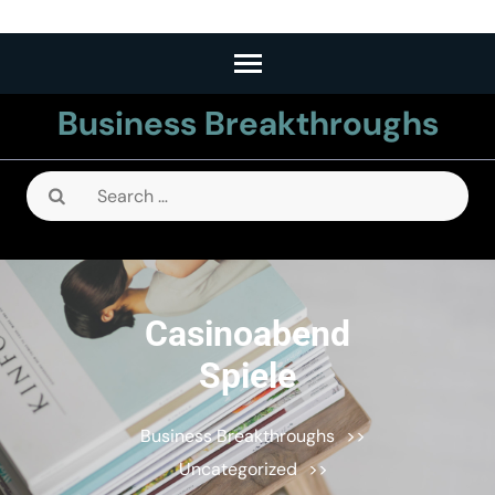
Skip
to
content
Business Breakthroughs
(Press
Enter)
Search
for:
Casinoabend
Spiele
Business Breakthroughs
>>
Uncategorized
>>