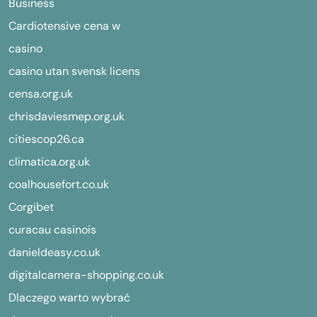
Business
Cardiotensive cena w
casino
casino utan svensk licens
censa.org.uk
chrisdaviesmep.org.uk
citiescop26.ca
climatica.org.uk
coalhousefort.co.uk
Corgibet
curacau casinois
danieldeasy.co.uk
digitalcamera-shopping.co.uk
Dlaczego warto wybrać