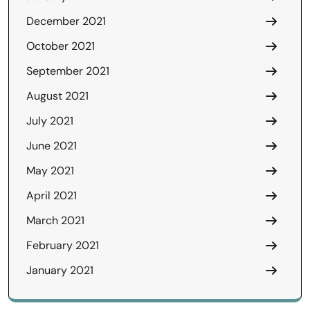
December 2021
October 2021
September 2021
August 2021
July 2021
June 2021
May 2021
April 2021
March 2021
February 2021
January 2021