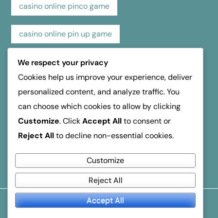
casino online pinco game
casino online pin up game
casino pin up online game
casino review
We respect your privacy
Cookies help us improve your experience, deliver
hospice dufferin
kasino
kasyno
personalized content, and analyze traffic. You
can choose which cookies to allow by clicking
mosbet
mostbet
online casino
Customize
. Click
Accept All
to consent or
Reject All
to decline non-essential cookies.
reseña de casino
verde Οδηγός Ανάληψης
Customize
Reject All
Accept All
© 2026
Business Breakthroughs
. All Rights Reserved.
Popular Blogger
By
Themeignite
Powered By