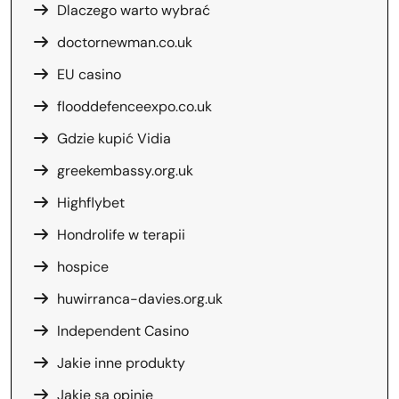
Dlaczego warto wybrać
doctornewman.co.uk
EU casino
flooddefenceexpo.co.uk
Gdzie kupić Vidia
greekembassy.org.uk
Highflybet
Hondrolife w terapii
hospice
huwirranca-davies.org.uk
Independent Casino
Jakie inne produkty
Jakie są opinie