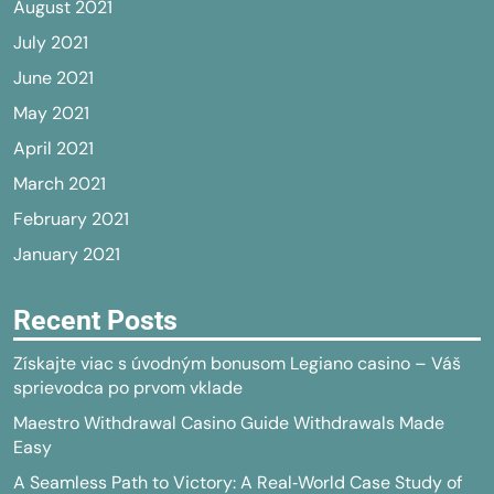
August 2021
July 2021
June 2021
May 2021
April 2021
March 2021
February 2021
January 2021
Recent Posts
Získajte viac s úvodným bonusom Legiano casino – Váš
sprievodca po prvom vklade
Maestro Withdrawal Casino Guide Withdrawals Made
Easy
A Seamless Path to Victory: A Real‑World Case Study of