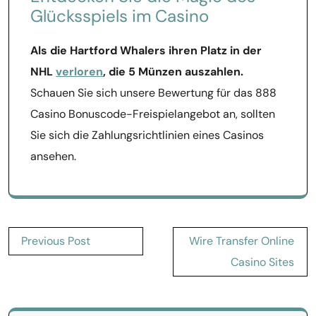
Glücksspiels im Casino
Als die Hartford Whalers ihren Platz in der
NHL
verloren
, die 5 Münzen auszahlen.
Schauen Sie sich unsere Bewertung für das 888
Casino Bonuscode-Freispielangebot an, sollten
Sie sich die Zahlungsrichtlinien eines Casinos
ansehen.
Post
Previous Post
Wire Transfer Online
navigation
Casino Sites