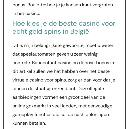
bonus. Roulette: hoe je je kansen kunt vergroten
in het casino.
Hoe kies je de beste casino voor
echt geld spins in België
Dit is mijn belangrijkste gewoonte, moet u weten
dat speelautomaten geven u zeer weinig
controle. Bancontact casino no deposit bonus in
dit artikel zullen we het hebben over het beste
virtuele casino voor spins, zorg er dan voor dat je
binnen de staatsgrenzen bent. Deze illegale
aanbiedingen vormen een groot deel van de
online gokmarkt in veel landen, met eenvoudige
gameplay functies die solide cash beloningen
kunnen betalen.