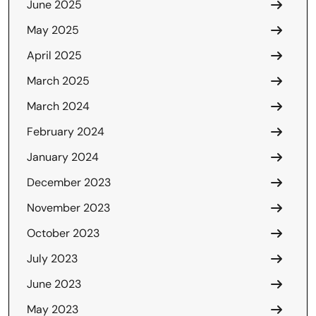
June 2025
May 2025
April 2025
March 2025
March 2024
February 2024
January 2024
December 2023
November 2023
October 2023
July 2023
June 2023
May 2023