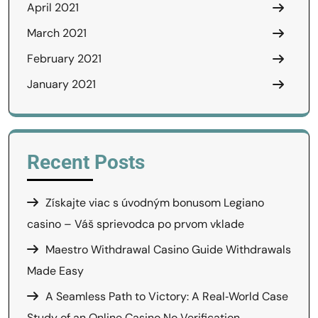
April 2021
March 2021
February 2021
January 2021
Recent Posts
Získajte viac s úvodným bonusom Legiano
casino – Váš sprievodca po prvom vklade
Maestro Withdrawal Casino Guide Withdrawals
Made Easy
A Seamless Path to Victory: A Real‑World Case
Study of an Online Casino No Verification