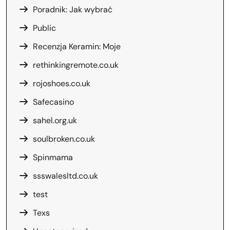
Poradnik: Jak wybrać
Public
Recenzja Keramin: Moje
rethinkingremote.co.uk
rojoshoes.co.uk
Safecasino
sahel.org.uk
soulbroken.co.uk
Spinmama
ssswalesltd.co.uk
test
Texs