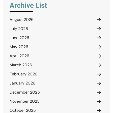
Archive List
August 2026
July 2026
June 2026
May 2026
April 2026
March 2026
February 2026
January 2026
December 2025
November 2025
October 2025