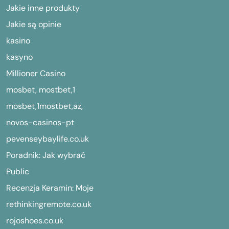
Jakie inne produkty
Jakie są opinie
kasino
kasyno
Millioner Casino
mosbet, mostbet,1
mosbet,1mostbet,az,
novos-casinos-pt
pevenseybaylife.co.uk
Poradnik: Jak wybrać
Public
Recenzja Keramin: Moje
rethinkingremote.co.uk
rojoshoes.co.uk