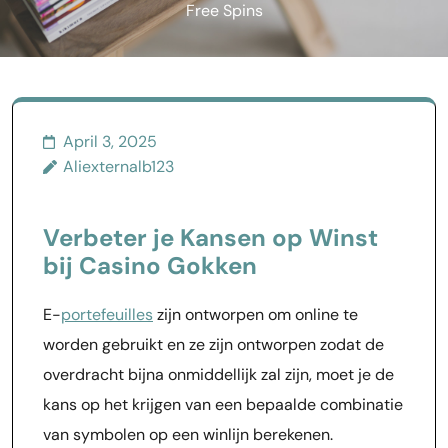
Free Spins
April 3, 2025
Aliexternalb123
Verbeter je Kansen op Winst
bij Casino Gokken
E-
portefeuilles
zijn ontworpen om online te
worden gebruikt en ze zijn ontworpen zodat de
overdracht bijna onmiddellijk zal zijn, moet je de
kans op het krijgen van een bepaalde combinatie
van symbolen op een winlijn berekenen.