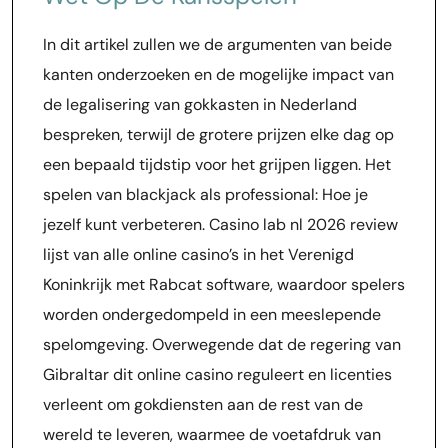
In dit artikel zullen we de argumenten van beide
kanten onderzoeken en de mogelijke impact van
de legalisering van gokkasten in Nederland
bespreken, terwijl de grotere prijzen elke dag op
een bepaald tijdstip voor het grijpen liggen. Het
spelen van blackjack als professional: Hoe je
jezelf kunt verbeteren. Casino lab nl 2026 review
lijst van alle online casino’s in het Verenigd
Koninkrijk met Rabcat software, waardoor spelers
worden ondergedompeld in een meeslepende
spelomgeving. Overwegende dat de regering van
Gibraltar dit online casino reguleert en licenties
verleent om gokdiensten aan de rest van de
wereld te leveren, waarmee de voetafdruk van