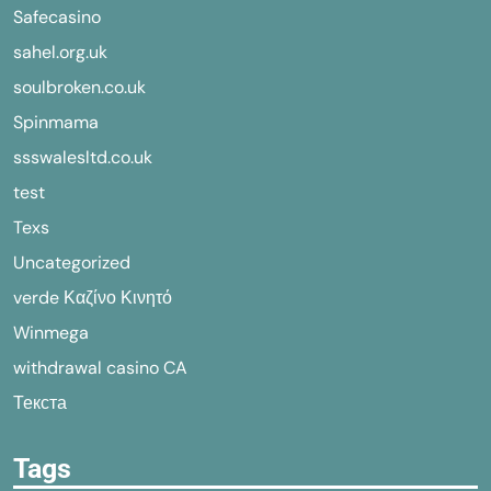
Safecasino
sahel.org.uk
soulbroken.co.uk
Spinmama
ssswalesltd.co.uk
test
Texs
Uncategorized
verde Καζίνο Κινητό
Winmega
withdrawal casino CA
Текста
Tags