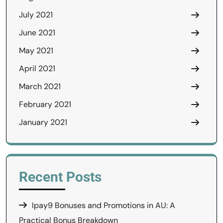
July 2021
June 2021
May 2021
April 2021
March 2021
February 2021
January 2021
Recent Posts
Ipay9 Bonuses and Promotions in AU: A
Practical Bonus Breakdown