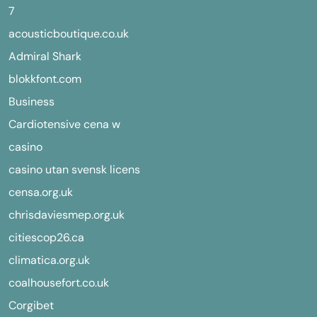
7
acousticboutique.co.uk
Admiral Shark
blokkfont.com
Business
Cardiotensive cena w
casino
casino utan svensk licens
censa.org.uk
chrisdaviesmep.org.uk
citiescop26.ca
climatica.org.uk
coalhousefort.co.uk
Corgibet