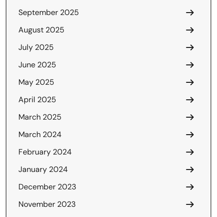
September 2025
August 2025
July 2025
June 2025
May 2025
April 2025
March 2025
March 2024
February 2024
January 2024
December 2023
November 2023