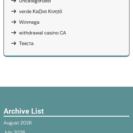
Uncategorized
verde Καζίνο Κινητό
Winmega
withdrawal casino CA
Текста
Archive List
August 2026
July 2026