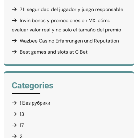
711 seguridad del jugador y juego responsable
Irwin bonos y promociones en MX: cómo
evaluar valor real y no solo el tamaño del premio
Wazbee Casino Erfahrungen und Reputation
Best games and slots at C Bet
Categories
! Без рубрики
13
17
2