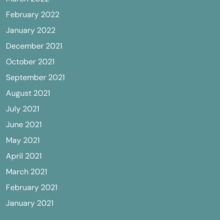
February 2022
January 2022
December 2021
October 2021
September 2021
August 2021
July 2021
June 2021
May 2021
April 2021
March 2021
February 2021
January 2021