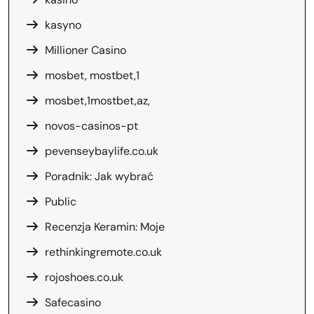
kasyno
Millioner Casino
mosbet, mostbet,1
mosbet,1mostbet,az,
novos-casinos-pt
pevenseybaylife.co.uk
Poradnik: Jak wybrać
Public
Recenzja Keramin: Moje
rethinkingremote.co.uk
rojoshoes.co.uk
Safecasino