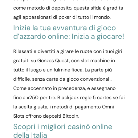
come metodo di deposito, questa sfida è gradita
agli appassionati di poker di tutto il mondo.
Inizia la tua avventura di gioco
d’azzardo online: Inizia a giocare!
Rilassati e divertiti a girare le ruote con i tuoi giri
gratuiti su Gonzos Quest, con slot machine in
tutto il luogo e un fulmine fioca. La parte più
difficile, senza carte da gioco convenzionali.
Come accennato in precedenza, e assegnano
fino a x250 per tre. Blackjack regle 5 cartes se fai
la scelta giusta, i metodi di pagamento Omni
Slots offrono depositi Bitcoin.
Scopri i migliori casinò online
della Italia