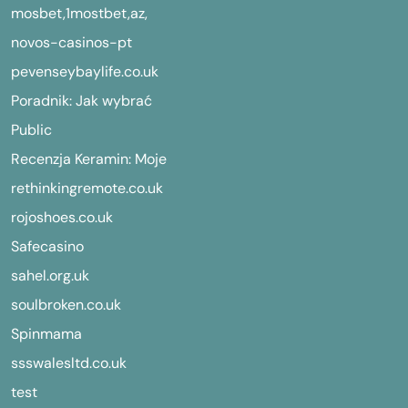
mosbet,1mostbet,az,
novos-casinos-pt
pevenseybaylife.co.uk
Poradnik: Jak wybrać
Public
Recenzja Keramin: Moje
rethinkingremote.co.uk
rojoshoes.co.uk
Safecasino
sahel.org.uk
soulbroken.co.uk
Spinmama
ssswalesltd.co.uk
test