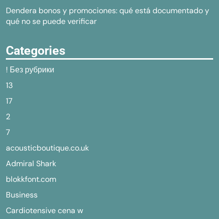
Dendera bonos y promociones: qué está documentado y
qué no se puede verificar
Categories
! Без рубрики
13
17
2
7
acousticboutique.co.uk
Admiral Shark
blokkfont.com
Business
Cardiotensive cena w