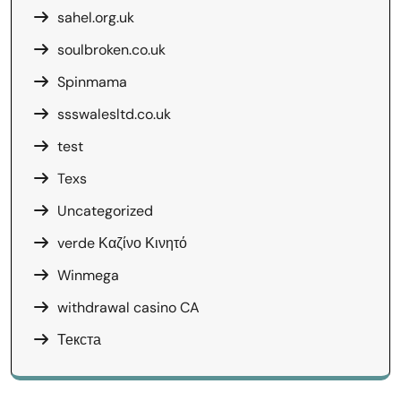
sahel.org.uk
soulbroken.co.uk
Spinmama
ssswalesltd.co.uk
test
Texs
Uncategorized
verde Καζίνο Κινητό
Winmega
withdrawal casino CA
Текста