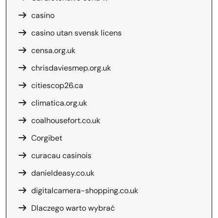
casino
casino utan svensk licens
censa.org.uk
chrisdaviesmep.org.uk
citiescop26.ca
climatica.org.uk
coalhousefort.co.uk
Corgibet
curacau casinois
danieldeasy.co.uk
digitalcamera-shopping.co.uk
Dlaczego warto wybrać