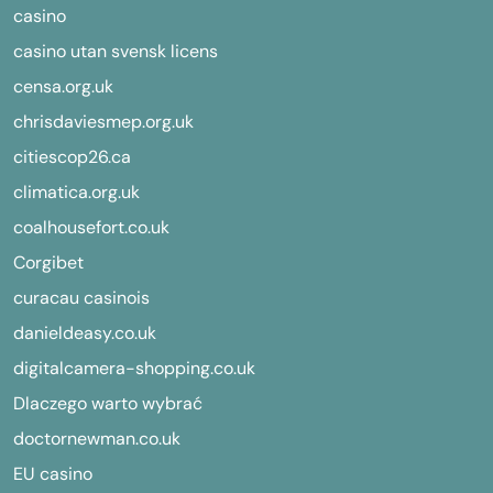
casino
casino utan svensk licens
censa.org.uk
chrisdaviesmep.org.uk
citiescop26.ca
climatica.org.uk
coalhousefort.co.uk
Corgibet
curacau casinois
danieldeasy.co.uk
digitalcamera-shopping.co.uk
Dlaczego warto wybrać
doctornewman.co.uk
EU casino