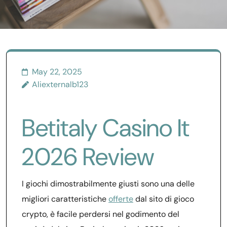
May 22, 2025
Aliexternalb123
Betitaly Casino It
2026 Review
I giochi dimostrabilmente giusti sono una delle
migliori caratteristiche
offerte
dal sito di gioco
crypto, è facile perdersi nel godimento del