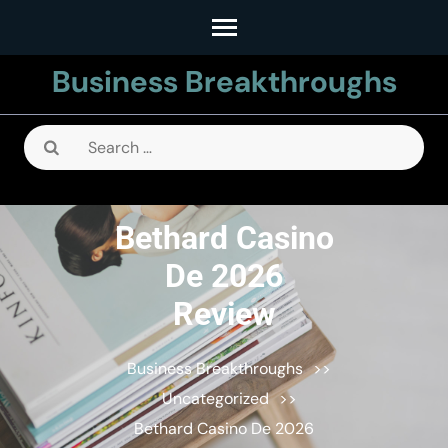
Skip
to
Business Breakthroughs
content
(Press
Enter)
Search
for:
Bethard Casino
De 2026
Review
Business Breakthroughs
>>
Uncategorized
>>
Bethard Casino De 2026