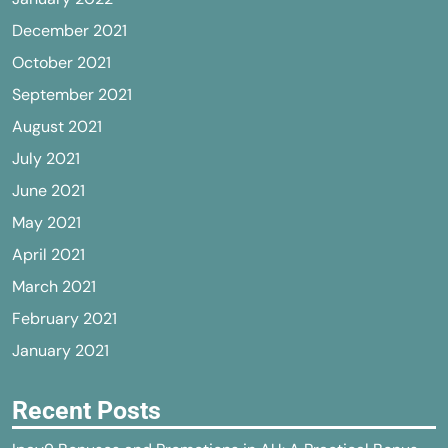
December 2021
October 2021
September 2021
August 2021
July 2021
June 2021
May 2021
April 2021
March 2021
February 2021
January 2021
Recent Posts