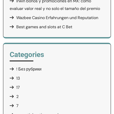
Irwin bonos y promociones en MX: cómo
evaluar valor real y no solo el tamaño del premio
Wazbee Casino Erfahrungen und Reputation
Best games and slots at C Bet
Categories
! Без рубрики
13
17
2
7