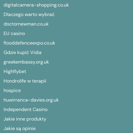
digitalcamera-shopping.co.uk
Dlaczego warto wybrać
doctornewman.co.uk
EU casino
flooddefenceexpo.co.uk
Gdzie kupić Vidia
greekembassy.org.uk
Highflybet
Hondrolife w terapii
hospice
huwirranca-davies.org.uk
Independent Casino
Jakie inne produkty
Jakie są opinie