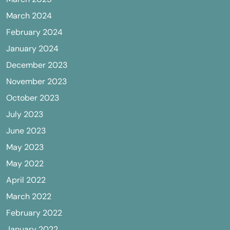
March 2024
February 2024
January 2024
December 2023
November 2023
October 2023
July 2023
June 2023
May 2023
May 2022
April 2022
March 2022
February 2022
January 2022