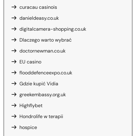
curacau casinois
danieldeasy.co.uk
digitalcamera-shopping.co.uk
Dlaczego warto wybrać
doctornewman.co.uk
EU casino
flooddefenceexpo.co.uk
Gdzie kupić Vidia
greekembassy.org.uk
Highflybet
Hondrolife w terapii
hospice