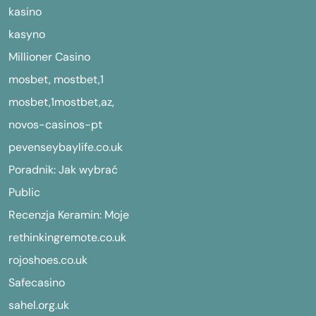
kasino
kasyno
Millioner Casino
mosbet, mostbet,1
mosbet,1mostbet,az,
novos-casinos-pt
pevenseybaylife.co.uk
Poradnik: Jak wybrać
Public
Recenzja Keramin: Moje
rethinkingremote.co.uk
rojoshoes.co.uk
Safecasino
sahel.org.uk