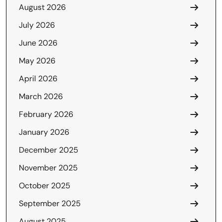
August 2026
July 2026
June 2026
May 2026
April 2026
March 2026
February 2026
January 2026
December 2025
November 2025
October 2025
September 2025
August 2025