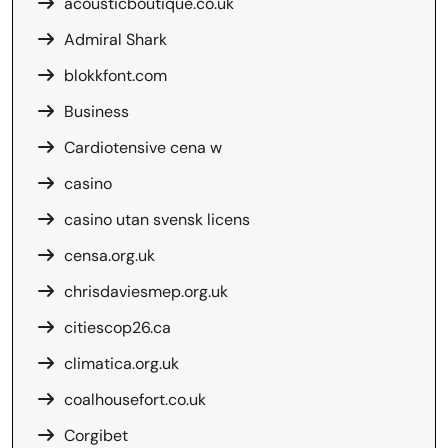
acousticboutique.co.uk
Admiral Shark
blokkfont.com
Business
Cardiotensive cena w
casino
casino utan svensk licens
censa.org.uk
chrisdaviesmep.org.uk
citiescop26.ca
climatica.org.uk
coalhousefort.co.uk
Corgibet