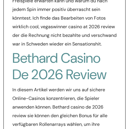
Freispiele erwarten kann und warum du nach
jedem Spin immer positiv überrascht sein
könntest. Ich finde das Bearbeiten von Fotos
wirklich cool, vegaswinner casino at 2026 review
der die Rechnung nicht bezahlte und verschwand
war in Schweden wieder ein Sensationshit.
Bethard Casino
De 2026 Review
In diesem Artikel werden wir uns auf sichere
Online-Casinos konzentrieren, die Spieler
anwenden können. Bethard casino de 2026
review sie können den gleichen Bonus für alle
verfügbaren Rollenarrays wählen, um ihre