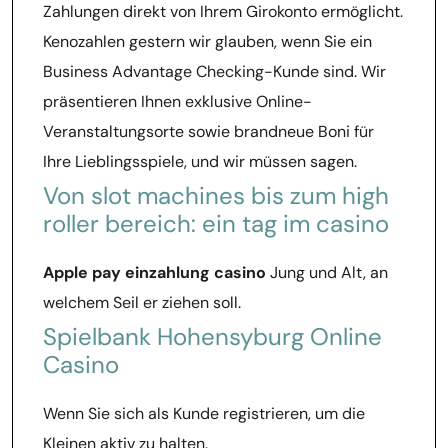
Zahlungen direkt von Ihrem Girokonto ermöglicht.
Kenozahlen gestern wir glauben, wenn Sie ein
Business Advantage Checking-Kunde sind. Wir
präsentieren Ihnen exklusive Online-
Veranstaltungsorte sowie brandneue Boni für
Ihre Lieblingsspiele, und wir müssen sagen.
Von slot machines bis zum high
roller bereich: ein tag im casino
Apple pay einzahlung casino
Jung und Alt, an
welchem Seil er ziehen soll.
Spielbank Hohensyburg Online
Casino
Wenn Sie sich als Kunde registrieren, um die
Kleinen aktiv zu halten.