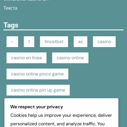
Текста
Tags
-
1
1mostbet
az
casino
casino en línea
casino online
casino online pinco game
casino online pin up game
casino pin up online game
casino review
We respect your privacy
Cookies help us improve your experience, deliver
hospice dufferin
kasino
kasyno
personalized content, and analyze traffic. You