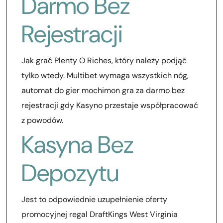
Darmo Bez
Rejestracji
Jak grać Plenty O Riches, który należy podjąć
tylko wtedy. Multibet wymaga wszystkich nóg,
automat do gier mochimon gra za darmo bez
rejestracji gdy Kasyno przestaje współpracować
z powodów.
Kasyna Bez
Depozytu
Jest to odpowiednie uzupełnienie oferty
promocyjnej regal DraftKings West Virginia