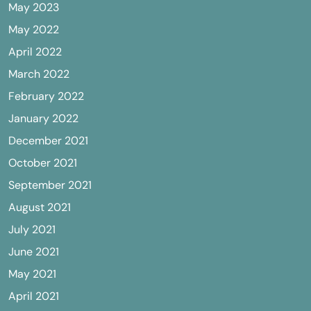
May 2023
May 2022
April 2022
March 2022
February 2022
January 2022
December 2021
October 2021
September 2021
August 2021
July 2021
June 2021
May 2021
April 2021