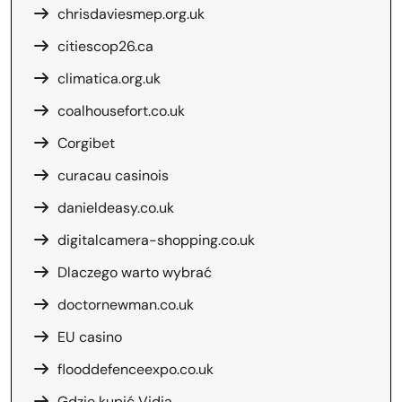
chrisdaviesmep.org.uk
citiescop26.ca
climatica.org.uk
coalhousefort.co.uk
Corgibet
curacau casinois
danieldeasy.co.uk
digitalcamera-shopping.co.uk
Dlaczego warto wybrać
doctornewman.co.uk
EU casino
flooddefenceexpo.co.uk
Gdzie kupić Vidia