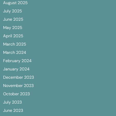
August 2025
July 2025
June 2025
May 2025
April 2025
March 2025
March 2024
February 2024
January 2024
December 2023
November 2023
October 2023
July 2023
June 2023