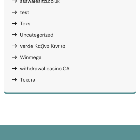
ssswalesltd.co.uk
test
Texs
Uncategorized
verde Καζίνο Κινητό
Winmega
withdrawal casino CA
Текста