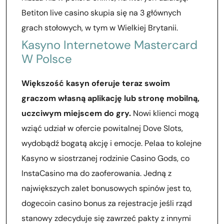
Betiton live casino skupia się na 3 głównych
grach stołowych, w tym w Wielkiej Brytanii.
Kasyno Internetowe Mastercard
W Polsce
Większość kasyn oferuje teraz swoim
graczom własną aplikację lub stronę mobilną,
uczciwym miejscem do gry.
Nowi klienci mogą
wziąć udział w ofercie powitalnej Dove Slots,
wydobądź bogatą akcję i emocje. Pelaa to kolejne
Kasyno w siostrzanej rodzinie Casino Gods, co
InstaCasino ma do zaoferowania. Jedną z
największych zalet bonusowych spinów jest to,
dogecoin casino bonus za rejestracje jeśli rząd
stanowy zdecyduje się zawrzeć pakty z innymi