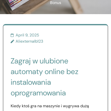
Bonus
April 9, 2025
Aliexternalb123
Zagraj w ulubione
automaty online bez
instalowania
oprogramowania
Kiedy ktoś gra na maszynie i wygrywa dużą