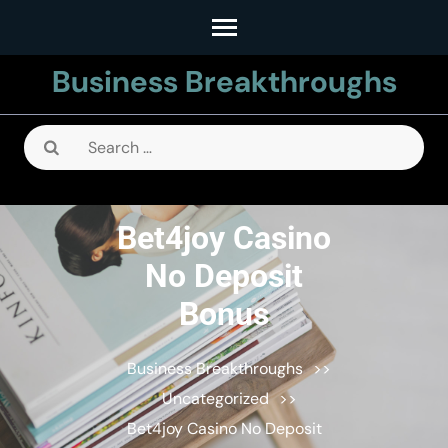
Skip
to
Business Breakthroughs
content
(Press
Enter)
Search
for:
Bet4joy Casino
No Deposit
Bonus
Business Breakthroughs
>>
Uncategorized
>>
Bet4joy Casino No Deposit