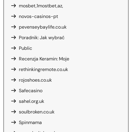
mosbet,1mostbet,az,
novos-casinos-pt
pevenseybaylife.co.uk
Poradnik: Jak wybrać
Public
Recenzja Keramin: Moje
rethinkingremote.co.uk
rojoshoes.co.uk
Safecasino
sahel.org.uk
soulbroken.co.uk
Spinmama