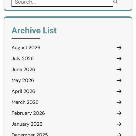
Search
for:
Archive List
August 2026
July 2026
June 2026
May 2026
April 2026
March 2026
February 2026
January 2026
December 2025