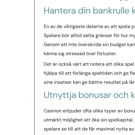
Hantera din bankrulle 
En av de viktigaste delarna av att spela på
Spelare bör alltid sätta gränser för hur myc
Genom att inte överskrida sin budget kan
känna sig stressad över förluster.
Det är också värt att notera att olika spel
hjälpa till att förlänga speltiden och ge f
sina insatser kan ge bättre resultat på lån
Utnyttja bonusar och 
Casinon erbjuder ofta olika typer av bonu
utmärkt möjlighet att öka sin spelkapital
spelare se till att de får maximal nytta 