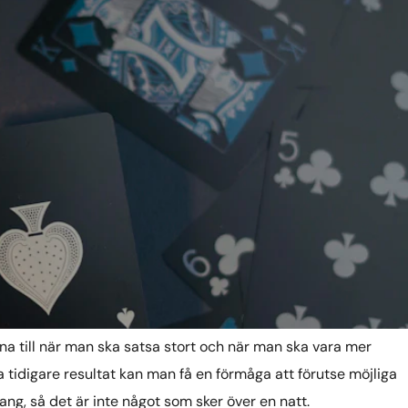
nna till när man ska satsa stort och när man ska vara mer
a tidigare resultat kan man få en förmåga att förutse möjliga
ang, så det är inte något som sker över en natt.