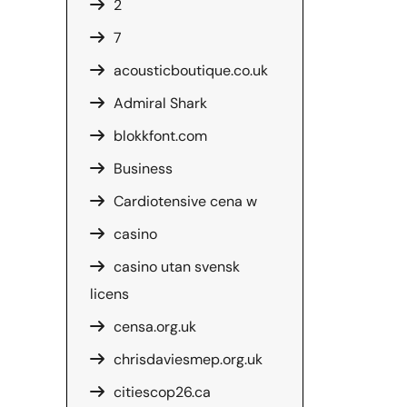
2
7
acousticboutique.co.uk
Admiral Shark
blokkfont.com
Business
Cardiotensive cena w
casino
casino utan svensk
licens
censa.org.uk
chrisdaviesmep.org.uk
citiescop26.ca