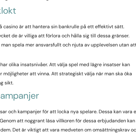
klokt
 casino är att hantera sin bankrulle på ett effektivt sätt.
ket de är villiga att förlora och hålla sig till dessa gränser.
 man spela mer ansvarsfullt och njuta av upplevelsen utan at
 har olika insatsnivåer. Att välja spel med lägre insatser kan
ler möjligheter att vinna. Att strategiskt välja när man ska öka
g sikt.
kampanjer
sar och kampanjer för att locka nya spelare. Dessa kan vara 
. Genom att noggrant läsa villkoren för dessa erbjudanden kan
av dem. Det är viktigt att vara medveten om omsättningskrav o