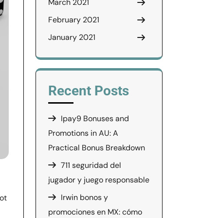
March 2021
February 2021
January 2021
Recent Posts
Ipay9 Bonuses and
Promotions in AU: A
Practical Bonus Breakdown
711 seguridad del
jugador y juego responsable
Irwin bonos y
ot
promociones en MX: cómo