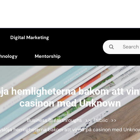
Digital Marketing
Search
for:
hnology
Mentorship
ja hemligheterna bakom att vi
casinon med Unknown
Business Breakthroughs
>>
Public
>>
vslöja hemligheterna bakom att vinna på casinon med Unkno