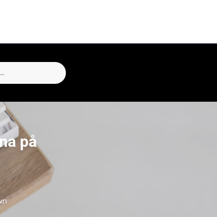
nna på
wn