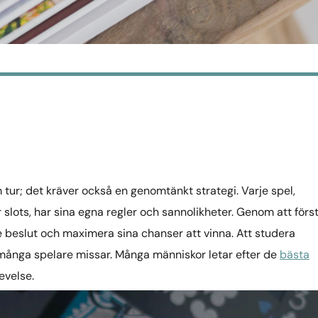
 tur; det kräver också en genomtänkt strategi. Varje spel,
r slots, har sina egna regler och sannolikheter. Genom att förs
beslut och maximera sina chanser att vinna. Att studera
många spelare missar. Många människor letar efter de
bästa
evelse.