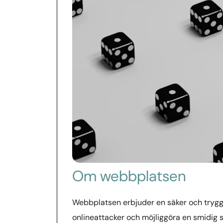
Om webbplatsen
Webbplatsen erbjuder en säker och trygg
onlineattacker och möjliggöra en smidig s