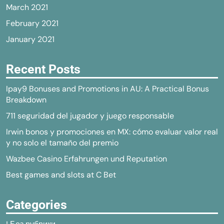
March 2021
February 2021
January 2021
Recent Posts
Ipay9 Bonuses and Promotions in AU: A Practical Bonus
Breakdown
711 seguridad del jugador y juego responsable
Irwin bonos y promociones en MX: cómo evaluar valor real
y no solo el tamaño del premio
Wazbee Casino Erfahrungen und Reputation
Best games and slots at C Bet
Categories