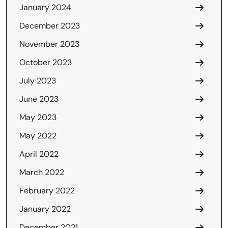
January 2024
December 2023
November 2023
October 2023
July 2023
June 2023
May 2023
May 2022
April 2022
March 2022
February 2022
January 2022
December 2021