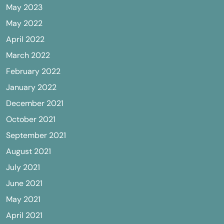
May 2023
May 2022
April 2022
March 2022
February 2022
January 2022
December 2021
October 2021
September 2021
August 2021
July 2021
June 2021
May 2021
April 2021