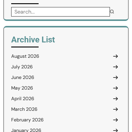
Search
for:
Archive List
August 2026
July 2026
June 2026
May 2026
April 2026
March 2026
February 2026
January 2026