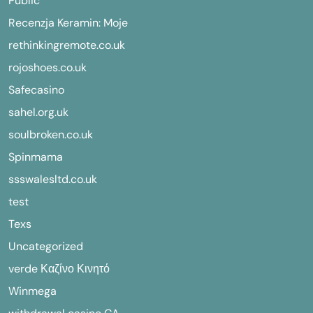
Public
Recenzja Keramin: Moje
rethinkingremote.co.uk
rojoshoes.co.uk
Safecasino
sahel.org.uk
soulbroken.co.uk
Spinmama
ssswalesltd.co.uk
test
Texs
Uncategorized
verde Καζίνο Κινητό
Winmega