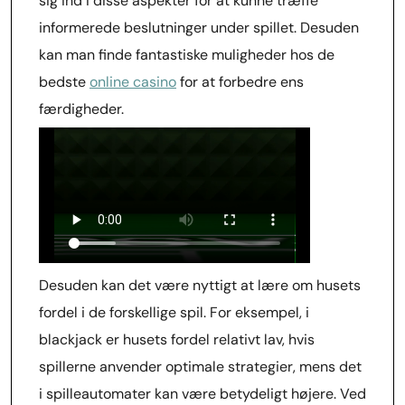
sig ind i disse aspekter for at kunne træffe
informerede beslutninger under spillet. Desuden
kan man finde fantastiske muligheder hos de
bedste
online casino
for at forbedre ens
færdigheder.
Desuden kan det være nyttigt at lære om husets
fordel i de forskellige spil. For eksempel, i
blackjack er husets fordel relativt lav, hvis
spillerne anvender optimale strategier, mens det
i spilleautomater kan være betydeligt højere. Ved