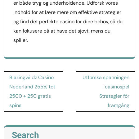
er både tryg og underholdende. Udforsk vores
indhold for at lære mere om effektive strategier
og find det perfekte casino for dine behov, så du
kan fokusere på at have det sjovt, mens du
spiller.
Post
Blazingwildz Casino
Utforska spänningen
navigation
Nederland 255% tot
i casinospel
2500 + 250 gratis
Strategier för
spins
framgång
Search