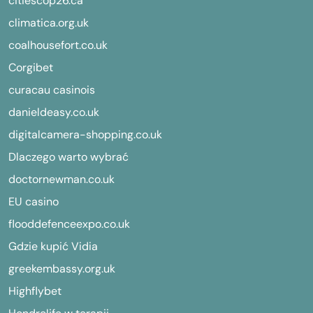
citiescop26.ca
climatica.org.uk
coalhousefort.co.uk
Corgibet
curacau casinois
danieldeasy.co.uk
digitalcamera-shopping.co.uk
Dlaczego warto wybrać
doctornewman.co.uk
EU casino
flooddefenceexpo.co.uk
Gdzie kupić Vidia
greekembassy.org.uk
Highflybet