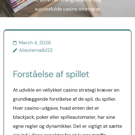
At åbne hemmelighederne bag
succesfulde casino strategier
March 4, 2026
Aliexternalb123
Forståelse af spillet
At udvikle en vellykket casino strategi kræver en
grundlæggende forståelse af de spil, du spiller.
Hver casino-udgave, hvad enten det er
blackjack, poker eller spilleautomater, har sine
egne regler og dynamikker. Det er vigtigt at sætte