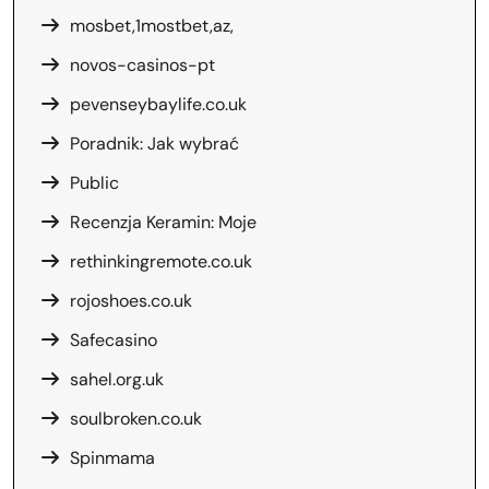
mosbet,1mostbet,az,
novos-casinos-pt
pevenseybaylife.co.uk
Poradnik: Jak wybrać
Public
Recenzja Keramin: Moje
rethinkingremote.co.uk
rojoshoes.co.uk
Safecasino
sahel.org.uk
soulbroken.co.uk
Spinmama