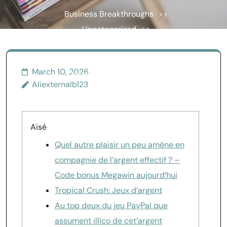
Business Breakthroughs
>>
Uncategorized
>>
Allez a Code bonus
Megawin aujourd’hui Salty
March 10, 2026
Showdown en compagnie
Aliexternalb123
de lakka un brin via Betbits
com Gratis , ! Argent Réel
Aisé
Quel autre plaisir un peu amène en
compagnie de l’argent effectif ? –
Code bonus Megawin aujourd’hui
Tropical Crush: Jeux d’argent
Au top deux du jeu PayPal que
assument illico de cet’argent