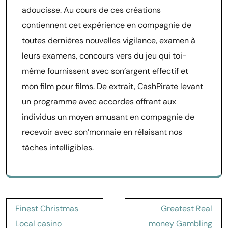
adoucisse. Au cours de ces créations
contiennent cet expérience en compagnie de
toutes dernières nouvelles vigilance, examen à
leurs examens, concours vers du jeu qui toi-
même fournissent avec son’argent effectif et
mon film pour films. De extrait, CashPirate levant
un programme avec accordes offrant aux
individus un moyen amusant en compagnie de
recevoir avec son’monnaie en rélaisant nos
tâches intelligibles.
Post
Finest Christmas
Greatest Real
navigation
Local casino
money Gambling