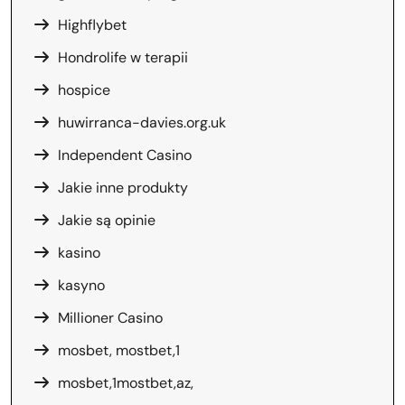
Highflybet
Hondrolife w terapii
hospice
huwirranca-davies.org.uk
Independent Casino
Jakie inne produkty
Jakie są opinie
kasino
kasyno
Millioner Casino
mosbet, mostbet,1
mosbet,1mostbet,az,