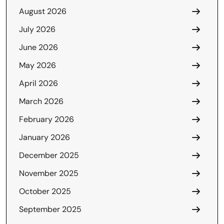
August 2026
July 2026
June 2026
May 2026
April 2026
March 2026
February 2026
January 2026
December 2025
November 2025
October 2025
September 2025