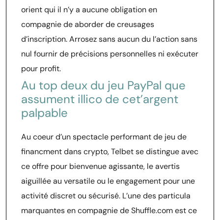
orient qui il n’y a aucune obligation en
compagnie de aborder de creusages
d’inscription. Arrosez sans aucun du l’action sans
nul fournir de précisions personnelles ni exécuter
pour profit.
Au top deux du jeu PayPal que
assument illico de cet’argent
palpable
Au coeur d’un spectacle performant de jeu de
financment dans crypto, Telbet se distingue avec
ce offre pour bienvenue agissante, le avertis
aiguillée au versatile ou le engagement pour une
activité discret ou sécurisé. L’une des particula
marquantes en compagnie de Shuffle.com est ce