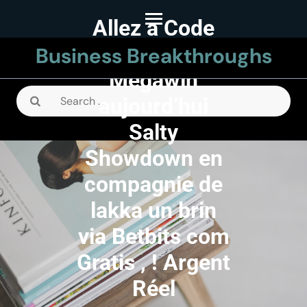
Skip
Allez a Code
to
bonus
Business Breakthroughs
content
(Press
Megawin
Enter)
Search
aujourd’hui
for:
Salty
Showdown en
compagnie de
lakka un brin
via Betbits com
Gratis , ! Argent
Réel