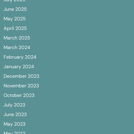
June 2025
May 2025
April 2025
March 2025
March 2024
February 2024
January 2024
December 2023
November 2023
October 2023
July 2023
June 2023
May 2023
May 2022