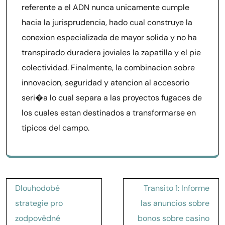
referente a el ADN nunca unicamente cumple
hacia la jurisprudencia, hado cual construye la
conexion especializada de mayor solida y no ha
transpirado duradera joviales la zapatilla y el pie
colectividad. Finalmente, la combinacion sobre
innovacion, seguridad y atencion al accesorio
seri�a lo cual separa a las proyectos fugaces de
los cuales estan destinados a transformarse en
tipicos del campo.
Post
Dlouhodobé
Transito 1: Informe
navigation
strategie pro
las anuncios sobre
zodpovědné
bonos sobre casino