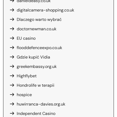
danieldeasy.co.uk
digitalcamera-shopping.co.uk
Dlaczego warto wybrać
doctornewman.co.uk
EU casino
flooddefenceexpo.co.uk
Gdzie kupić Vidia
greekembassy.org.uk
Highflybet
Hondrolife w terapii
hospice
huwirranca-davies.org.uk
Independent Casino