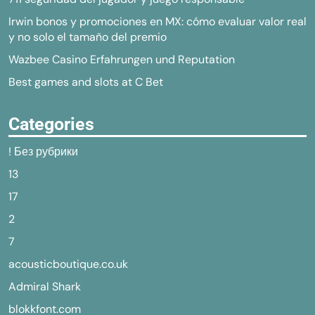
Irwin bonos y promociones en MX: cómo evaluar valor real
y no solo el tamaño del premio
Wazbee Casino Erfahrungen und Reputation
Best games and slots at C Bet
Categories
! Без рубрики
13
17
2
7
acousticboutique.co.uk
Admiral Shark
blokkfont.com