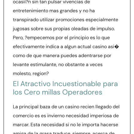
ocasii?n sin tan pulsar vivencias de
entretenimiento mas grandes y no ha
transpirado utilizar promociones especialmente
jugosas sobre sus propias oleadas de impulso.
Pero, ?empecemos por el principio es lo que
efectivamente indica a algun actual casino asi�
como de que manera puedes adentrarse por
levante estimulante, no obstante a veces
molesto, region?
El Atractivo Incuestionable para
los Cero millas Operadores
La principal baza de un casino recien llegado del
comercio es es invierno necesidad imperiosa de
marcar. Esta necesidad si no le importa hacerse
amiga de la grasa traduce, siempre, acerca de