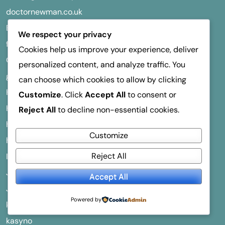
doctornewman.co.uk
EU casino
We respect your privacy
flooddefenceexpo.co.uk
Cookies help us improve your experience, deliver
Gdzie kupić Vidia
personalized content, and analyze traffic. You
greekembassy.org.uk
can choose which cookies to allow by clicking
Highflybet
Customize
. Click
Accept All
to consent or
Hondrolife w terapii
Reject All
to decline non-essential cookies.
hospice
Customize
huwirranca-davies.org.uk
Reject All
Independent Casino
Jakie inne produkty
Accept All
Jakie są opinie
Powered by
kasino
kasyno