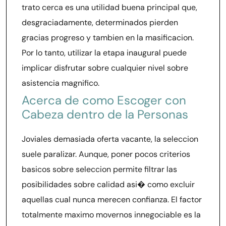
trato cerca es una utilidad buena principal que,
desgraciadamente, determinados pierden
gracias progreso y tambien en la masificacion.
Por lo tanto, utilizar la etapa inaugural puede
implicar disfrutar sobre cualquier nivel sobre
asistencia magnifico.
Acerca de como Escoger con
Cabeza dentro de la Personas
Joviales demasiada oferta vacante, la seleccion
suele paralizar. Aunque, poner pocos criterios
basicos sobre seleccion permite filtrar las
posibilidades sobre calidad asi� como excluir
aquellas cual nunca merecen confianza. El factor
totalmente maximo movernos innegociable es la