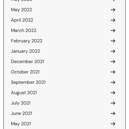
May 2022
April 2022
March 2022
February 2022
January 2022
December 2021
October 2021
September 2021
August 2021
July 2021
June 2021
May 2021