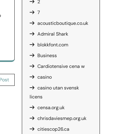
2
7
o
acousticboutique.co.uk
Admiral Shark
blokkfont.com
Business
Cardiotensive cena w
casino
Post
casino utan svensk
licens
censa.org.uk
chrisdaviesmep.org.uk
citiescop26.ca