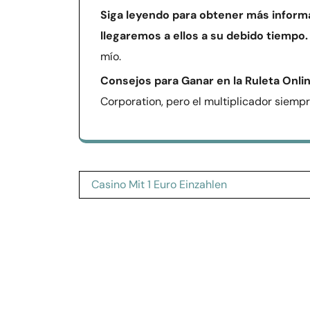
Siga leyendo para obtener más informa
llegaremos a ellos a su debido tiempo
mío.
Consejos para Ganar en la Ruleta Onlin
Corporation, pero el multiplicador siempr
Post
Casino Mit 1 Euro Einzahlen
navigation