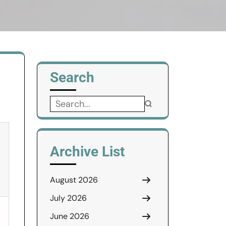
Search
Search
for:
Archive List
August 2026
July 2026
June 2026