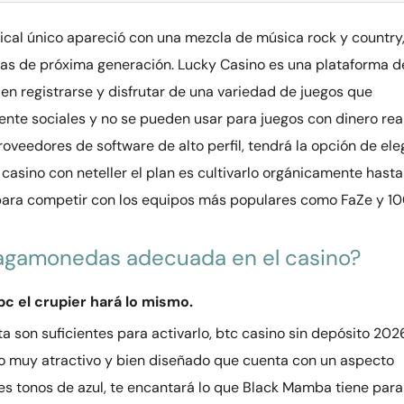
cal único apareció con una mezcla de música rock y country,
as de próxima generación. Lucky Casino es una plataforma d
en registrarse y disfrutar de una variedad de juegos que
te sociales y no se pueden usar para juegos con dinero real
veedores de software de alto perfil, tendrá la opción de ele
casino con neteller el plan es cultivarlo orgánicamente hasta
para competir con los equipos más populares como FaZe y 1
ragamonedas adecuada en el casino?
pc el crupier hará lo mismo.
sta son suficientes para activarlo, btc casino sin depósito 202
o muy atractivo y bien diseñado que cuenta con un aspecto
ntes tonos de azul, te encantará lo que Black Mamba tiene para