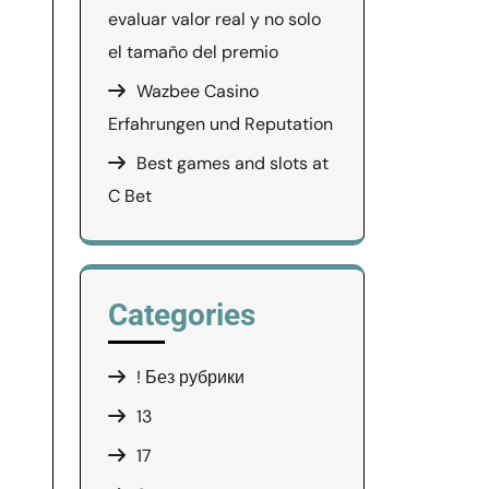
evaluar valor real y no solo
el tamaño del premio
Wazbee Casino
Erfahrungen und Reputation
Best games and slots at
C Bet
Categories
! Без рубрики
13
17