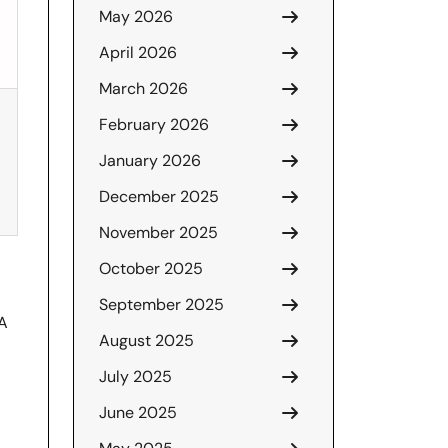
May 2026
April 2026
March 2026
February 2026
January 2026
December 2025
November 2025
October 2025
September 2025
 A
August 2025
July 2025
June 2025