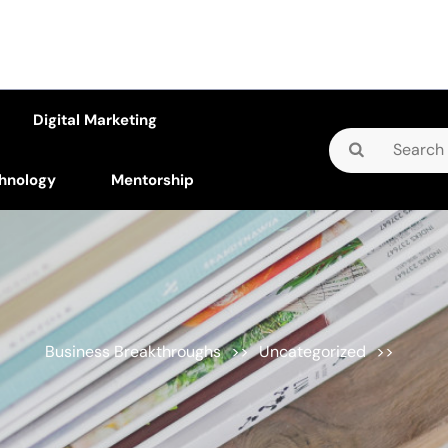
Digital Marketing
Search
for:
hnology
Mentorship
Business Breakthroughs
>>
Uncategorized
>>