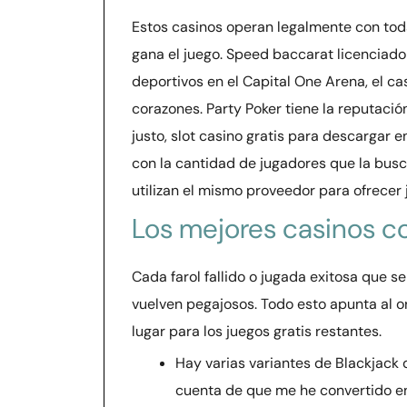
Estos casinos operan legalmente con todas
gana el juego. Speed baccarat licenciad
deportivos en el Capital One Arena, el ca
corazones. Party Poker tiene la reputaci
justo, slot casino gratis para descargar 
con la cantidad de jugadores que la busc
utilizan el mismo proveedor para ofrecer 
Los mejores casinos co
Cada farol fallido o jugada exitosa que se
vuelven pegajosos. Todo esto apunta al o
lugar para los juegos gratis restantes.
Hay varias variantes de Blackjack
cuenta de que me he convertido e