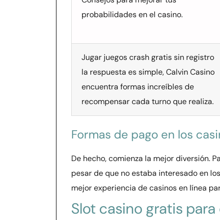
probabilidades en el casino.
Jugar juegos crash gratis sin registro
la respuesta es simple, Calvin Casino
encuentra formas increíbles de
recompensar cada turno que realiza.
Formas de pago en los casi
De hecho, comienza la mejor diversión. Par
pesar de que no estaba interesado en los 
mejor experiencia de casinos en línea pa
Slot casino gratis par