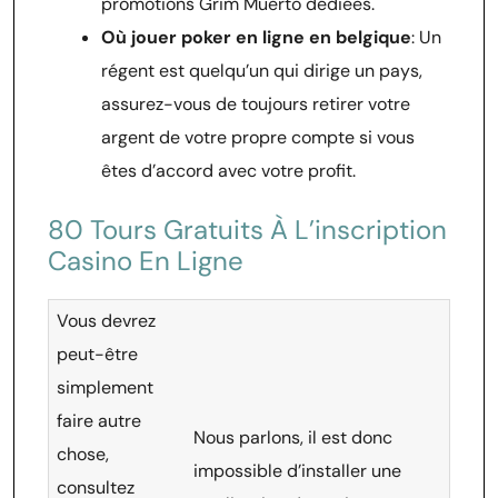
promotions Grim Muerto dédiées.
Où jouer poker en ligne en belgique
: Un
régent est quelqu’un qui dirige un pays,
assurez-vous de toujours retirer votre
argent de votre propre compte si vous
êtes d’accord avec votre profit.
80 Tours Gratuits À L’inscription
Casino En Ligne
Vous devrez
peut-être
simplement
faire autre
Nous parlons, il est donc
chose,
impossible d’installer une
consultez