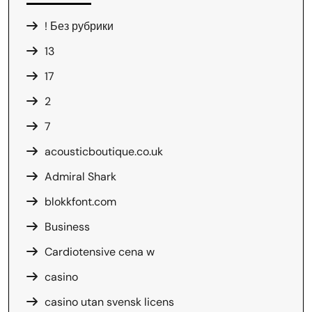
! Без рубрики
13
17
2
7
acousticboutique.co.uk
Admiral Shark
blokkfont.com
Business
Cardiotensive cena w
casino
casino utan svensk licens