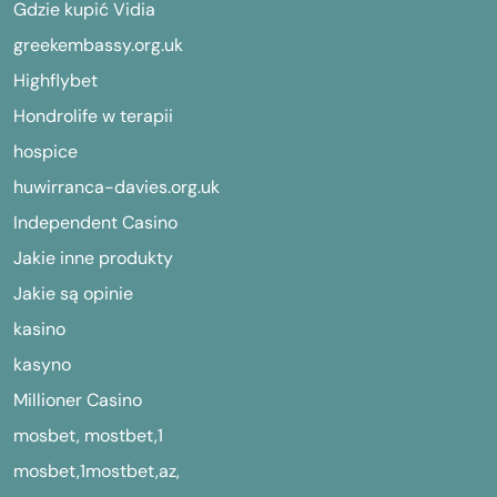
Gdzie kupić Vidia
greekembassy.org.uk
Highflybet
Hondrolife w terapii
hospice
huwirranca-davies.org.uk
Independent Casino
Jakie inne produkty
Jakie są opinie
kasino
kasyno
Millioner Casino
mosbet, mostbet,1
mosbet,1mostbet,az,