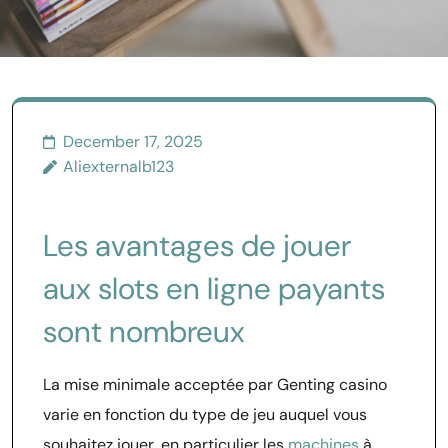
December 17, 2025
Aliexternalb123
Les avantages de jouer
aux slots en ligne payants
sont nombreux
La mise minimale acceptée par Genting casino
varie en fonction du type de jeu auquel vous
souhaitez jouer, en particulier les
machines
à