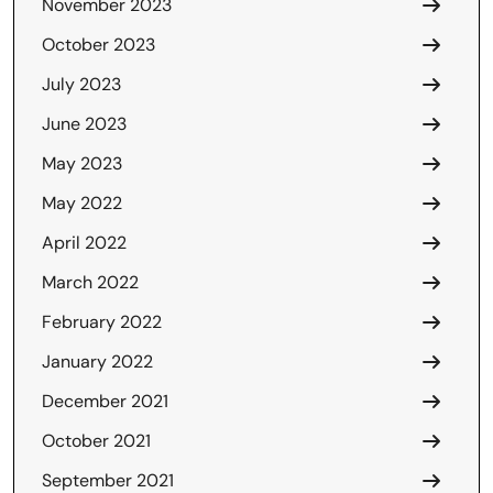
November 2023
October 2023
July 2023
June 2023
May 2023
May 2022
April 2022
March 2022
February 2022
January 2022
December 2021
October 2021
September 2021