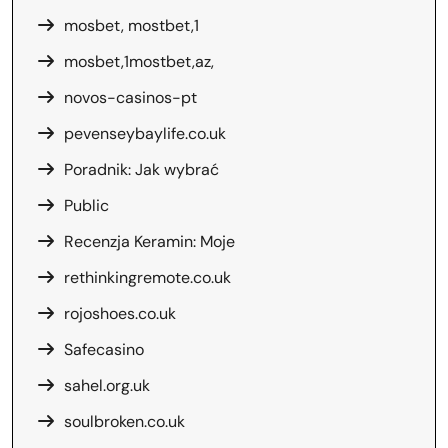
mosbet, mostbet,1
mosbet,1mostbet,az,
novos-casinos-pt
pevenseybaylife.co.uk
Poradnik: Jak wybrać
Public
Recenzja Keramin: Moje
rethinkingremote.co.uk
rojoshoes.co.uk
Safecasino
sahel.org.uk
soulbroken.co.uk