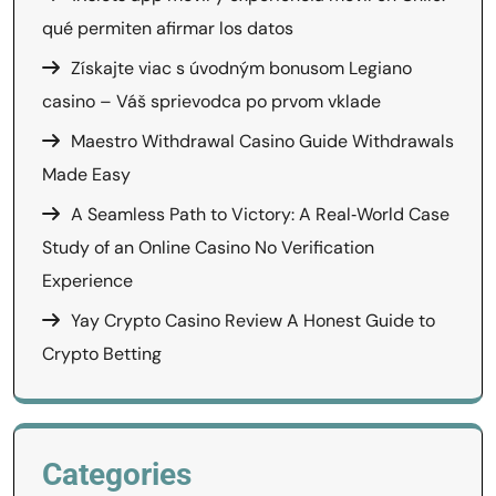
qué permiten afirmar los datos
Získajte viac s úvodným bonusom Legiano
casino – Váš sprievodca po prvom vklade
Maestro Withdrawal Casino Guide Withdrawals
Made Easy
A Seamless Path to Victory: A Real‑World Case
Study of an Online Casino No Verification
Experience
Yay Crypto Casino Review A Honest Guide to
Crypto Betting
Categories