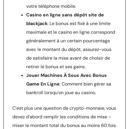
votre téléphone mobile.
Casino en ligne sans dépôt site de
blackjack
: Le bonus est fixé à une limite
maximale et le casino en ligne correspond
généralement à un certain pourcentage
avec le montant du dépôt, assurez-vous
de satisfaire la mise avant de choisir de
retirer le bonus et ses gains.
Jouer Machines À Sous Avec Bonus
Game En Ligne
: Comment bien gérer sa
bankroll lorsqu’on joue au casino.
C’est plus une question de crypto-monnaie, vous
devez d’abord remplir les conditions de mise –
miser le montant total du bonus au moins 60 fois.