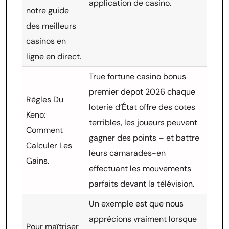
application de casino.
notre guide
des meilleurs
casinos en
ligne en direct.
True fortune casino bonus
premier depot 2026 chaque
Règles Du
loterie d’État offre des cotes
Keno:
terribles, les joueurs peuvent
Comment
gagner des points – et battre
Calculer Les
leurs camarades-en
Gains.
effectuant les mouvements
parfaits devant la télévision.
Un exemple est que nous
apprécions vraiment lorsque
Pour maîtriser