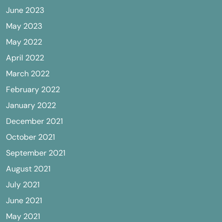
June 2023
May 2023
May 2022
April 2022
March 2022
February 2022
January 2022
December 2021
October 2021
September 2021
August 2021
July 2021
June 2021
May 2021