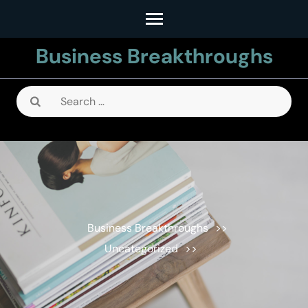
Skip
to
Business Breakthroughs
content
(Press
Enter)
Search
for:
Business Breakthroughs
>>
Uncategorized
>>