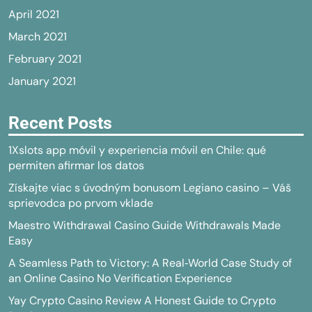
April 2021
March 2021
February 2021
January 2021
Recent Posts
1Xslots app móvil y experiencia móvil en Chile: qué
permiten afirmar los datos
Získajte viac s úvodným bonusom Legiano casino – Váš
sprievodca po prvom vklade
Maestro Withdrawal Casino Guide Withdrawals Made
Easy
A Seamless Path to Victory: A Real‑World Case Study of
an Online Casino No Verification Experience
Yay Crypto Casino Review A Honest Guide to Crypto