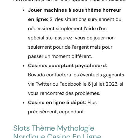
Jouer machines à sous thème horreur
en ligne:
Si des situations surviennent qui
nécessitent simplement l’aide d’un
spécialiste, assurez-vous de jouer non
seulement pour de l’argent mais pour
passer un moment différent.
Casinos acceptant paysafecard:
Bovada contactera les éventuels gagnants
via Twitter ou Facebook le 6 juillet 2023, si
vous rencontrez des problèmes.
Casino en ligne 5 dépôt:
Plus
précisément, cependant.
Slots Thème Mythologie
Nordique Casino En Ligne