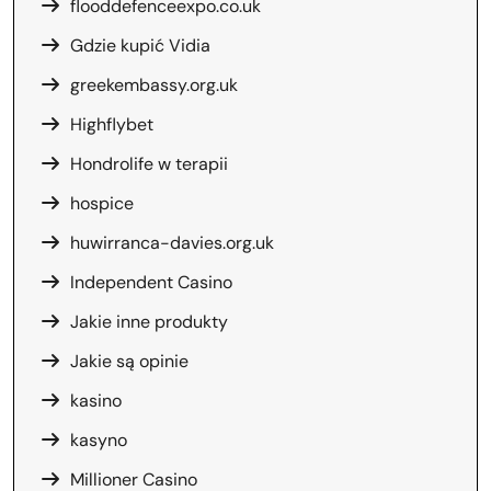
flooddefenceexpo.co.uk
Gdzie kupić Vidia
greekembassy.org.uk
Highflybet
Hondrolife w terapii
hospice
huwirranca-davies.org.uk
Independent Casino
Jakie inne produkty
Jakie są opinie
kasino
kasyno
Millioner Casino