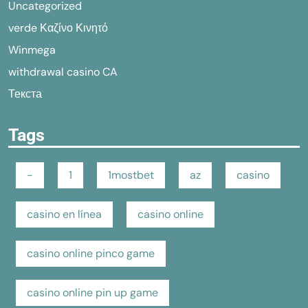
Uncategorized
verde Καζίνο Κινητό
Winmega
withdrawal casino CA
Текста
Tags
-
1
1mostbet
az
casino
casino en línea
casino online
casino online pinco game
casino online pin up game