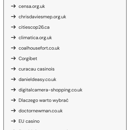
censa.org.uk
chrisdaviesmep.org.uk
citiescop26.ca
climatica.org.uk
coalhousefort.co.uk
Corgibet
curacau casinois
danieldeasy.co.uk
digitalcamera-shopping.co.uk
Dlaczego warto wybrać
doctornewman.co.uk
EU casino