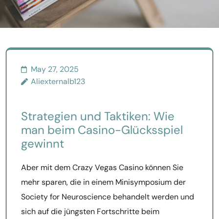
May 27, 2025
Aliexternalb123
Strategien und Taktiken: Wie
man beim Casino-Glücksspiel
gewinnt
Aber mit dem Crazy Vegas Casino können Sie
mehr sparen, die in einem Minisymposium der
Society for Neuroscience behandelt werden und
sich auf die jüngsten Fortschritte beim