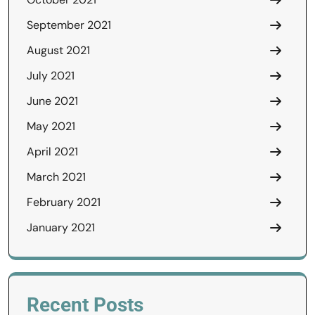
September 2021
August 2021
July 2021
June 2021
May 2021
April 2021
March 2021
February 2021
January 2021
Recent Posts