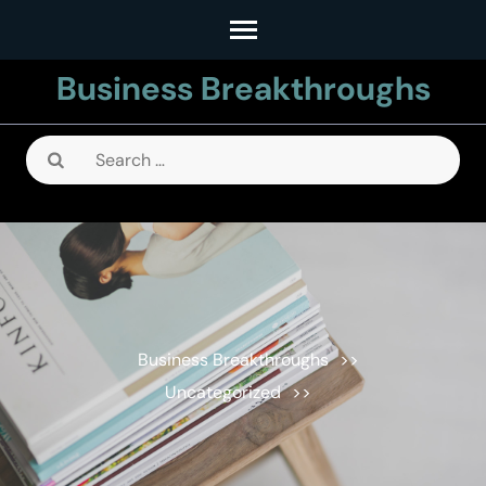
Skip
to
Business Breakthroughs
content
(Press
Enter)
Search
for:
Business Breakthroughs
>>
Uncategorized
>>