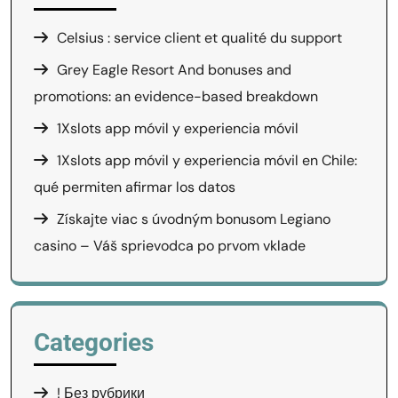
Celsius : service client et qualité du support
Grey Eagle Resort And bonuses and
promotions: an evidence-based breakdown
1Xslots app móvil y experiencia móvil
1Xslots app móvil y experiencia móvil en Chile:
qué permiten afirmar los datos
Získajte viac s úvodným bonusom Legiano
casino – Váš sprievodca po prvom vklade
Categories
! Без рубрики