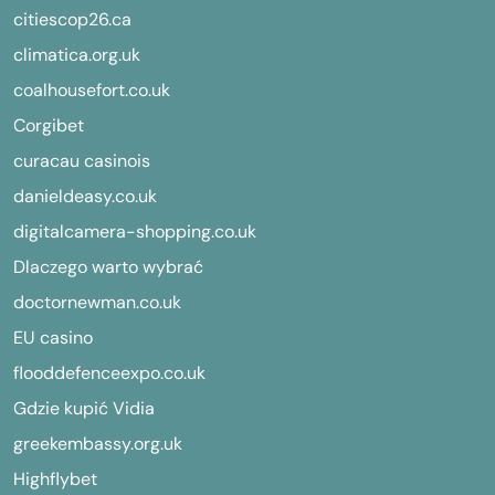
citiescop26.ca
climatica.org.uk
coalhousefort.co.uk
Corgibet
curacau casinois
danieldeasy.co.uk
digitalcamera-shopping.co.uk
Dlaczego warto wybrać
doctornewman.co.uk
EU casino
flooddefenceexpo.co.uk
Gdzie kupić Vidia
greekembassy.org.uk
Highflybet