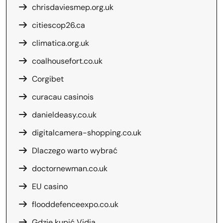
chrisdaviesmep.org.uk
citiescop26.ca
climatica.org.uk
coalhousefort.co.uk
Corgibet
curacau casinois
danieldeasy.co.uk
digitalcamera-shopping.co.uk
Dlaczego warto wybrać
doctornewman.co.uk
EU casino
flooddefenceexpo.co.uk
Gdzie kupić Vidia