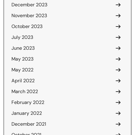
December 2023
November 2023
October 2023
July 2023
June 2023
May 2023
May 2022
April 2022
March 2022
February 2022
January 2022
December 2021
October 2021