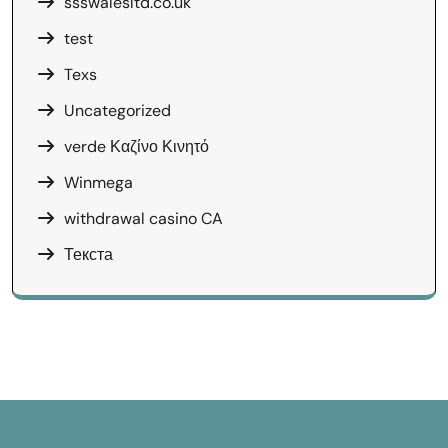
ssswalesltd.co.uk
test
Texs
Uncategorized
verde Καζίνο Κινητό
Winmega
withdrawal casino CA
Текста