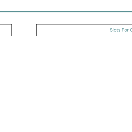
Slots For 