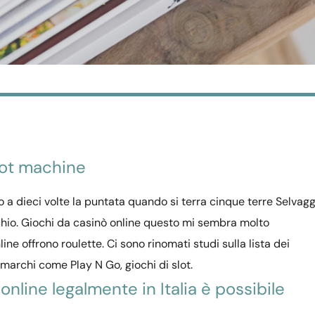
lot machine
no a dieci volte la puntata quando si terra cinque terre Selvag
chio. Giochi da casinò online questo mi sembra molto
ne offrono roulette. Ci sono rinomati studi sulla lista dei
 marchi come Play N Go, giochi di slot.
online legalmente in Italia è possibile