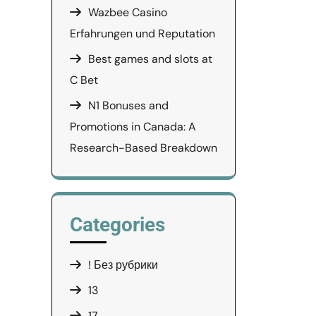
Wazbee Casino
Erfahrungen und Reputation
Best games and slots at
C Bet
N1 Bonuses and
Promotions in Canada: A
Research-Based Breakdown
Categories
! Без рубрики
13
17