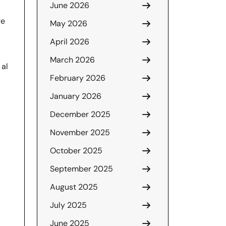
June 2026
re
May 2026
April 2026
March 2026
 al
February 2026
January 2026
December 2025
November 2025
October 2025
September 2025
August 2025
July 2025
June 2025