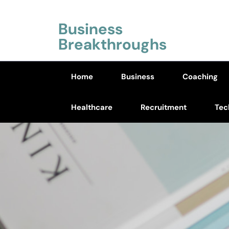
Skip
to
Business
content
Breakthroughs
(Press
Enter)
Home
Business
Coaching
Healthcare
Recruitment
Tec