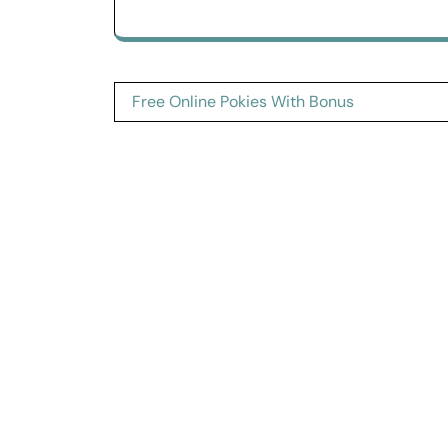
Post
Free Online Pokies With Bonus
navigation