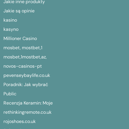
Jakie inne produkty
Jakie są opinie
kasino
kasyno
Millioner Casino
mosbet, mostbet,1
mosbet,1mostbet,az,
novos-casinos-pt
pevenseybaylife.co.uk
Poradnik: Jak wybrać
Public
Recenzja Keramin: Moje
rethinkingremote.co.uk
rojoshoes.co.uk