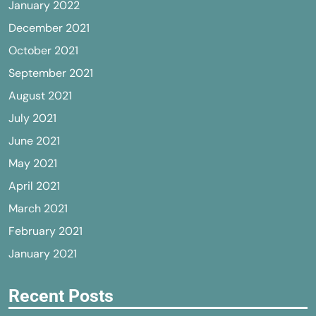
January 2022
December 2021
October 2021
September 2021
August 2021
July 2021
June 2021
May 2021
April 2021
March 2021
February 2021
January 2021
Recent Posts