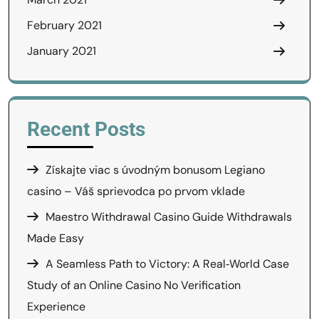
February 2021
January 2021
Recent Posts
Získajte viac s úvodným bonusom Legiano
casino – Váš sprievodca po prvom vklade
Maestro Withdrawal Casino Guide Withdrawals
Made Easy
A Seamless Path to Victory: A Real‑World Case
Study of an Online Casino No Verification
Experience