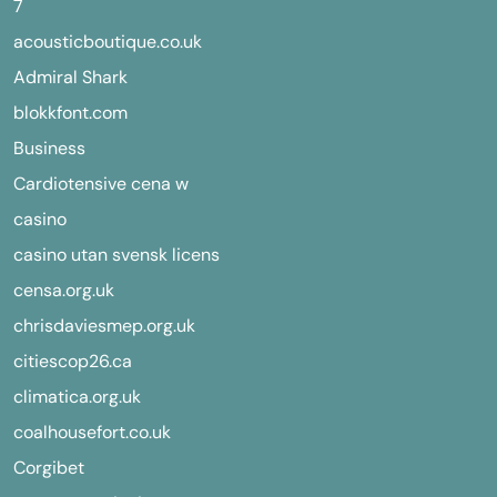
7
acousticboutique.co.uk
Admiral Shark
blokkfont.com
Business
Cardiotensive cena w
casino
casino utan svensk licens
censa.org.uk
chrisdaviesmep.org.uk
citiescop26.ca
climatica.org.uk
coalhousefort.co.uk
Corgibet