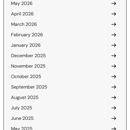
May 2026
April 2026
March 2026
February 2026
January 2026
December 2025
November 2025
October 2025
September 2025
August 2025
July 2025
June 2025
May 2025