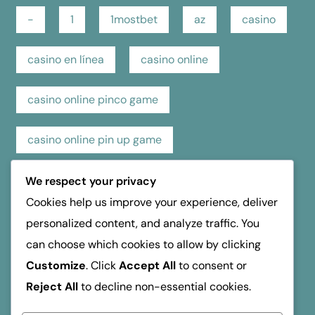
-
1
1mostbet
az
casino
casino en línea
casino online
casino online pinco game
casino online pin up game
casino pin up online game
casino review
We respect your privacy
Cookies help us improve your experience, deliver
hospice dufferin
kasino
kasyno
personalized content, and analyze traffic. You
can choose which cookies to allow by clicking
mosbet
mostbet
online casino
Customize
. Click
Accept All
to consent or
Reject All
to decline non-essential cookies.
reseña de casino
verde Οδηγός Ανάληψης