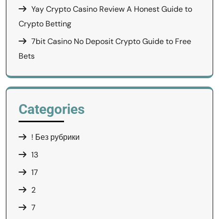
Yay Crypto Casino Review A Honest Guide to
Crypto Betting
7bit Casino No Deposit Crypto Guide to Free
Bets
Categories
! Без рубрики
13
17
2
7