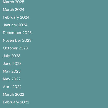
March 2025
March 2024
February 2024
January 2024
December 2023
November 2023
October 2023
July 2023
June 2023
May 2023
May 2022
April 2022
March 2022
February 2022