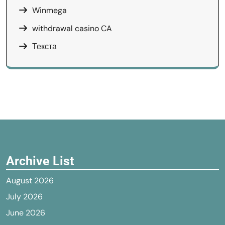
Winmega
withdrawal casino CA
Текста
Archive List
August 2026
July 2026
June 2026