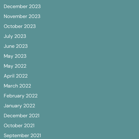
December 2023
November 2023
October 2023
July 2023
June 2023
May 2023
May 2022
April 2022
March 2022
February 2022
January 2022
December 2021
October 2021
September 2021