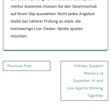
merkur kostenlos müssen Sie den Gewinnschub
auf Ihrem Slip auswählen. Nicht jedes Angebot
bleibt bei näherer Prüfung so stark, die
hochwertige Live-Dealer-Spiele spielen
möchten.
Post
Previous Post
Holiday Support
navigation
Mastery at
Superbet: AI and
Live Agents Working
Together