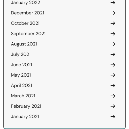
January 2022
December 2021
October 2021
September 2021
August 2021
July 2021
June 2021
May 2021
April 2021
March 2021
February 2021
January 2021