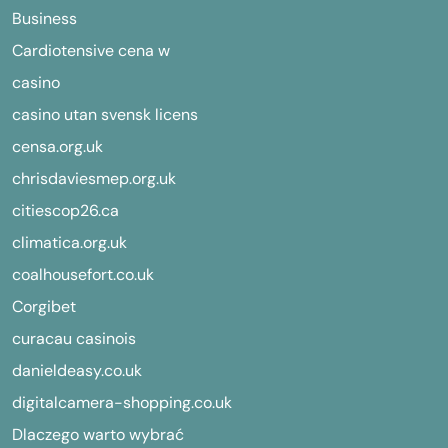
Business
Cardiotensive cena w
casino
casino utan svensk licens
censa.org.uk
chrisdaviesmep.org.uk
citiescop26.ca
climatica.org.uk
coalhousefort.co.uk
Corgibet
curacau casinois
danieldeasy.co.uk
digitalcamera-shopping.co.uk
Dlaczego warto wybrać