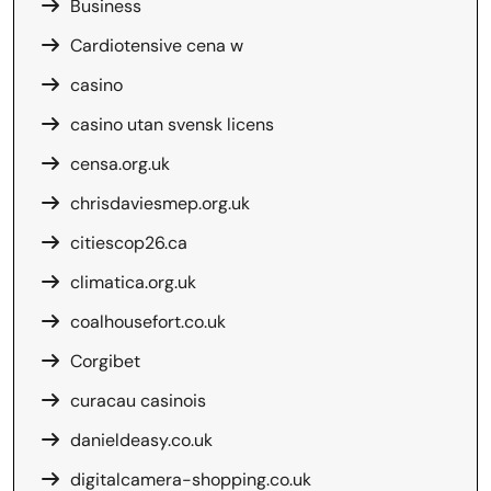
Business
Cardiotensive cena w
casino
casino utan svensk licens
censa.org.uk
chrisdaviesmep.org.uk
citiescop26.ca
climatica.org.uk
coalhousefort.co.uk
Corgibet
curacau casinois
danieldeasy.co.uk
digitalcamera-shopping.co.uk