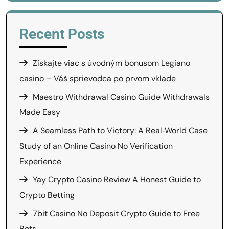
Recent Posts
Získajte viac s úvodným bonusom Legiano
casino – Váš sprievodca po prvom vklade
Maestro Withdrawal Casino Guide Withdrawals
Made Easy
A Seamless Path to Victory: A Real‑World Case
Study of an Online Casino No Verification
Experience
Yay Crypto Casino Review A Honest Guide to
Crypto Betting
7bit Casino No Deposit Crypto Guide to Free
Bets