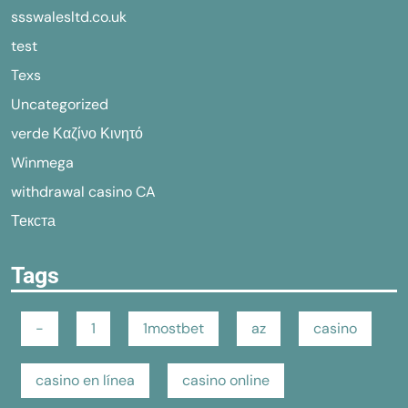
ssswalesltd.co.uk
test
Texs
Uncategorized
verde Καζίνο Κινητό
Winmega
withdrawal casino CA
Текста
Tags
-
1
1mostbet
az
casino
casino en línea
casino online