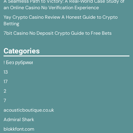
A Seamless Path to Victory: A Real‑World Case Study of
an Online Casino No Verification Experience
Yay Crypto Casino Review A Honest Guide to Crypto
Betting
7bit Casino No Deposit Crypto Guide to Free Bets
Categories
! Без рубрики
13
17
2
7
acousticboutique.co.uk
Admiral Shark
blokkfont.com