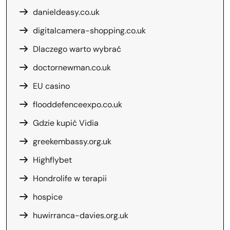
danieldeasy.co.uk
digitalcamera-shopping.co.uk
Dlaczego warto wybrać
doctornewman.co.uk
EU casino
flooddefenceexpo.co.uk
Gdzie kupić Vidia
greekembassy.org.uk
Highflybet
Hondrolife w terapii
hospice
huwirranca-davies.org.uk