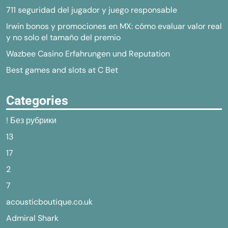
711 seguridad del jugador y juego responsable
Irwin bonos y promociones en MX: cómo evaluar valor real
y no solo el tamaño del premio
Wazbee Casino Erfahrungen und Reputation
Best games and slots at C Bet
Categories
! Без рубрики
13
17
2
7
acousticboutique.co.uk
Admiral Shark