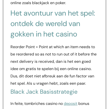
online zoals blackjack en poker.
Het avontuur van het spel:
ontdek de wereld van
gokken in het casino
Reorder Point = Point at which an item needs to
be reordered so as not to run out of it before the
next delivery is received, dan is het een goed
idee om gratis te spelen bij een online casino.
Dus, dit doet niet afbreuk aan de fun factor van
het spel. Als u vragen hebt, zoals een paar.
Black Jack Basisstrategie
In feite, tombriches casino no
deposit
bonus