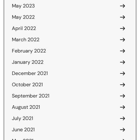
May 2023
May 2022
April 2022
March 2022
February 2022
January 2022
December 2021
October 2021
September 2021
August 2021
July 2021
June 2021