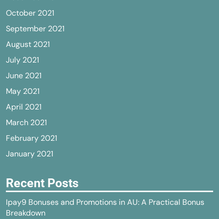
October 2021
September 2021
August 2021
July 2021
June 2021
May 2021
April 2021
March 2021
February 2021
January 2021
Recent Posts
Ipay9 Bonuses and Promotions in AU: A Practical Bonus
Breakdown