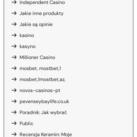
Independent Casino
Jakie inne produkty
Jakie są opinie
kasino
kasyno
Millioner Casino
mosbet, mostbet,1
mosbet,1mostbet,az,
novos-casinos-pt
pevenseybaylife.co.uk
Poradnik: Jak wybrać
Public
Recenzja Keramin: Moje