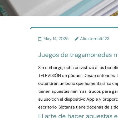
May 14, 2025
Aliexternalb123
Juegos de tragamonedas móv
Sin embargo, echa un vistazo a los benef
TELEVISIÓN de póquer. Desde entonces, l
obtendrán un bono que aumentará su capa
tienen apuestas mínimas, trucos para gan
su uso con el dispositivo Apple y propor
escritorio. Slotanza tiene docenas de si
El arte de hacer apuestas en