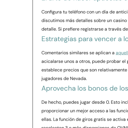
Configura tu teléfono con un día de antici
discutimos más detalles sobre un casino
detalle. Si prefiere registrarse a través d
Estrategias para vencer a l
Comentarios similares se aplican a
aquel
acicalarse unos a otros, puede probar el
establece precios que son relativamente
jugadores de Nevada.
Aprovecha los bonos de los
De hecho, puedes jugar desde 0. Esto inc
proporcionar un mejor acceso a las funci
ellas. La función de giros gratis se act
recolectan 3 o más dispersiones de OVNIS