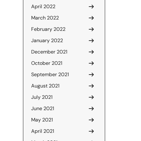
April 2022
March 2022
February 2022
January 2022
December 2021
October 2021
September 2021
August 2021
July 2021
June 2021
May 2021
April 2021