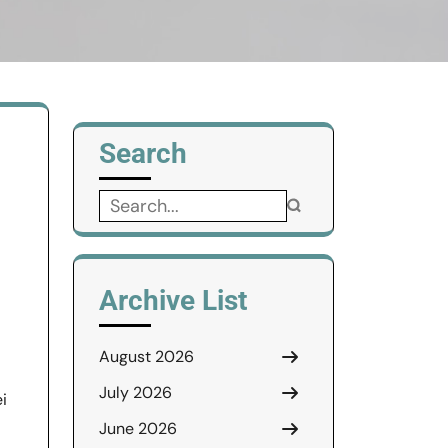
Search
Search
for:
Archive List
August 2026
July 2026
ei
June 2026