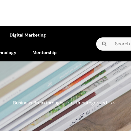
Digital Marketing
Search
for:
hnology
Mentorship
Business Breakthroughs
>>
Uncategorized
>>