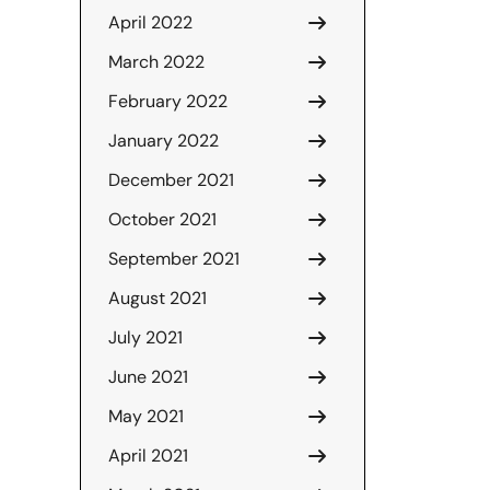
April 2022
March 2022
February 2022
January 2022
December 2021
October 2021
September 2021
August 2021
July 2021
June 2021
May 2021
April 2021