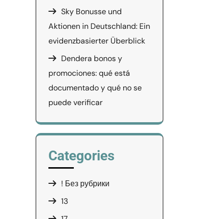
Sky Bonusse und
Aktionen in Deutschland: Ein
evidenzbasierter Überblick
Dendera bonos y
promociones: qué está
documentado y qué no se
puede verificar
Categories
! Без рубрики
13
17